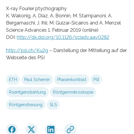
X-ray Fourier ptychography
K. Wakonig, A. Diaz, A. Bonnin, M. Stampanoni, A.
Bergamaschi, J. Ihli, M. Guizar-Sicairos and A. Menzel
Science Advances 1. Februar 2019 (online)
DOI:
http://dx.doi.org/10.1126/sciadv.aav0282
http://psi.ch/Ku2g
– Darstellung der Mitteilung auf der
Webseite des PSI
ETH
Paul Scherrer
Phasenkontrast
PSI
Roentgenstrahlung
Röntgenmikroskopie
Röntgenstreuung
SLS