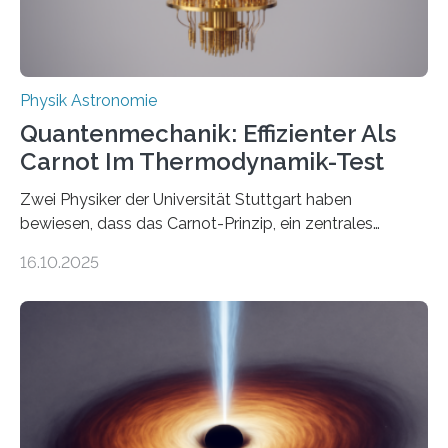
Physik Astronomie
Quantenmechanik: Effizienter Als
Carnot Im Thermodynamik-Test
Zwei Physiker der Universität Stuttgart haben
bewiesen, dass das Carnot-Prinzip, ein zentrales
Gesetz der Thermodynamik, nicht für Objekte in der
16.10.2025
Größenordnung von Atomen gilt, deren physikalische
Eigenschaften miteinander verknüpft sind (sogenannte
korrelierte Objekte). Diese Erkenntnis könnte zum
Beispiel die Entwicklung winziger, energieeffizienter
Quantenmotoren voranbringen. Das
Wissenschaftsjournal Science Advances veröffentlichte
die Herleitung. (DOI: 10.1126/sciadv.adw8462)
Verbrennungsmotoren oder Dampfturbinen sind