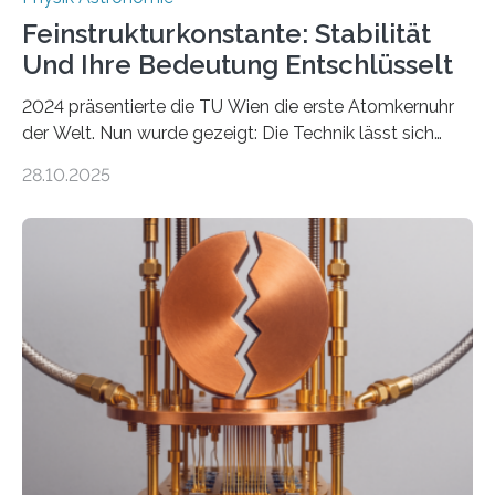
Feinstrukturkonstante: Stabilität
Und Ihre Bedeutung Entschlüsselt
2024 präsentierte die TU Wien die erste Atomkernuhr
der Welt. Nun wurde gezeigt: Die Technik lässt sich
auch einsetzen, um ungelösten Fragen der
28.10.2025
fundamentalen Physik nachzugehen. Thorium-
Atomkerne lassen sich für ganz spezielle Präzisions-
Messungen verwenden. Das hatte man jahrzehntelang
vermutet, weltweit war nach den passenden
Atomkern-Zuständen gesucht worden, 2024 gelang
einem Team der TU Wien mit Unterstützung
internationaler Partner der entscheidende Durchbruch:
Der lange diskutierte Thorium-Kernübergang wurde
gefunden. Kurz darauf konnte man zeigen, dass sich
Thorium tatsächlich nutzen lässt, um hochpräzise…