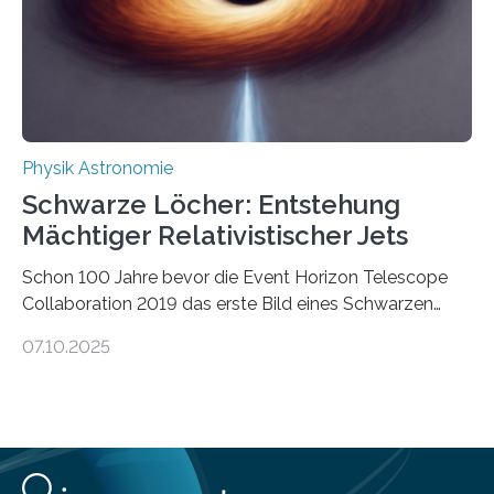
Wärmekraftmaschinen: Sie wandeln thermische
Energie in mechanische Bewegung um – oder anders
ausgedrückt, Wärme in Bewegung. In
quantenmechanischen Experimenten ist es in den…
Physik Astronomie
Schwarze Löcher: Entstehung
Mächtiger Relativistischer Jets
Schon 100 Jahre bevor die Event Horizon Telescope
Collaboration 2019 das erste Bild eines Schwarzen
Lochs – im Herzen der Galaxie M87 – veröffentlichte,
07.10.2025
hatte der Astronom Heber Curtis einen seltsamen
Strahl entdeckt, der aus dem Zentrum der Galaxie
herauszeigt. Heute ist bekannt, dass es sich um den Jet
des Schwarzen Lochs M87* handelt. Solche Jets
werden auch von anderen Schwarzen Löchern
ausgeschickt. Theoretische Astrophysiker der Goethe-