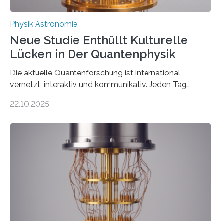
Physik Astronomie
Neue Studie Enthüllt Kulturelle
Lücken in Der Quantenphysik
Die aktuelle Quantenforschung ist international
vernetzt, interaktiv und kommunikativ. Jeden Tag
erscheinen etwa 100 neue Publikationen zum Thema –
22.10.2025
oft von Autor*innen, die eng zusammenarbeiten. Neue
Entwicklungen werden rasch aufgenommen, meist
innerhalb von wenigen Wochen, und innovative Ideen
werden schnell weiterentwickelt. Dies ist der Alltag in
der Forschung der Quantentheorie, die dieses Jahr 100
Jahre alt geworden ist, weshalb die UNESCO 2025 zum
Internationalen Jahr der Quantenwissenschaft und -
technologie ausgerufen hat. Doch nun hat eine
internationale Forschungsgruppe um den
Quantenphysiker…