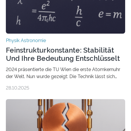
Physik Astronomie
Feinstrukturkonstante: Stabilität
Und Ihre Bedeutung Entschlüsselt
2024 präsentierte die TU Wien die erste Atomkernuhr
der Welt. Nun wurde gezeigt: Die Technik lässt sich
auch einsetzen, um ungelösten Fragen der
28.10.2025
fundamentalen Physik nachzugehen. Thorium-
Atomkerne lassen sich für ganz spezielle Präzisions-
Messungen verwenden. Das hatte man jahrzehntelang
vermutet, weltweit war nach den passenden
Atomkern-Zuständen gesucht worden, 2024 gelang
einem Team der TU Wien mit Unterstützung