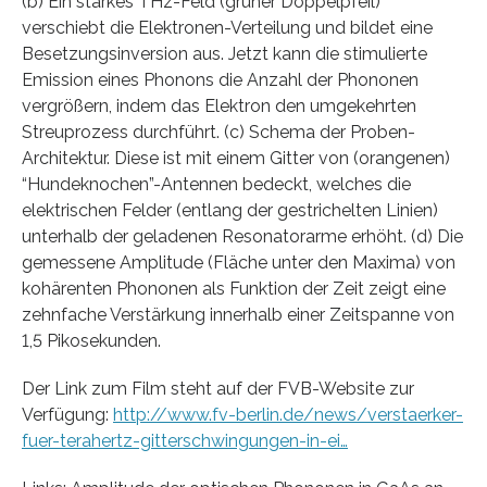
(b) Ein starkes THz-Feld (grüner Doppelpfeil)
verschiebt die Elektronen-Verteilung und bildet eine
Besetzungsinversion aus. Jetzt kann die stimulierte
Emission eines Phonons die Anzahl der Phononen
vergrößern, indem das Elektron den umgekehrten
Streuprozess durchführt. (c) Schema der Proben-
Architektur. Diese ist mit einem Gitter von (orangenen)
“Hundeknochen”-Antennen bedeckt, welches die
elektrischen Felder (entlang der gestrichelten Linien)
unterhalb der geladenen Resonatorarme erhöht. (d) Die
gemessene Amplitude (Fläche unter den Maxima) von
kohärenten Phononen als Funktion der Zeit zeigt eine
zehnfache Verstärkung innerhalb einer Zeitspanne von
1,5 Pikosekunden.
Der Link zum Film steht auf der FVB-Website zur
Verfügung:
http://www.fv-berlin.de/news/verstaerker-
fuer-terahertz-gitterschwingungen-in-ei…