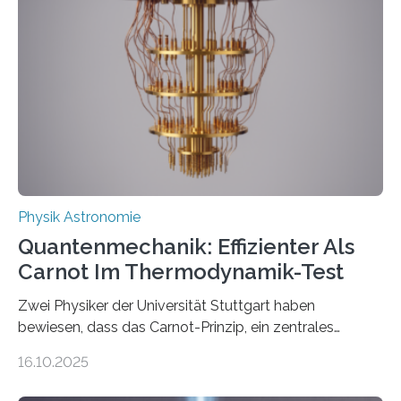
der Forschung der Quantentheorie, die dieses Jahr 100
Jahre alt geworden ist, weshalb die UNESCO 2025 zum
Internationalen Jahr der Quantenwissenschaft und -
technologie ausgerufen hat. Doch nun hat eine
internationale Forschungsgruppe um den
Quantenphysiker…
Physik Astronomie
Quantenmechanik: Effizienter Als
Carnot Im Thermodynamik-Test
Zwei Physiker der Universität Stuttgart haben
bewiesen, dass das Carnot-Prinzip, ein zentrales
Gesetz der Thermodynamik, nicht für Objekte in der
16.10.2025
Größenordnung von Atomen gilt, deren physikalische
Eigenschaften miteinander verknüpft sind (sogenannte