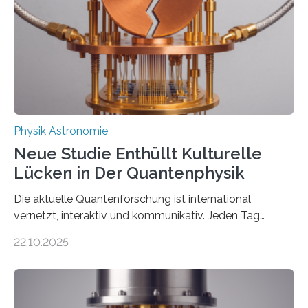
internationaler Partner der entscheidende Durchbruch:
Der lange diskutierte Thorium-Kernübergang wurde
gefunden. Kurz darauf konnte man zeigen, dass sich
Thorium tatsächlich nutzen lässt, um hochpräzise…
Physik Astronomie
Neue Studie Enthüllt Kulturelle
Lücken in Der Quantenphysik
Die aktuelle Quantenforschung ist international
vernetzt, interaktiv und kommunikativ. Jeden Tag
erscheinen etwa 100 neue Publikationen zum Thema –
22.10.2025
oft von Autor*innen, die eng zusammenarbeiten. Neue
Entwicklungen werden rasch aufgenommen, meist
innerhalb von wenigen Wochen, und innovative Ideen
werden schnell weiterentwickelt. Dies ist der Alltag in