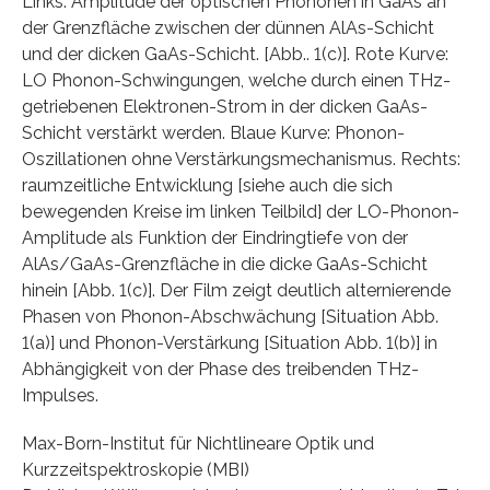
Links: Amplitude der optischen Phononen in GaAs an
der Grenzfläche zwischen der dünnen AlAs-Schicht
und der dicken GaAs-Schicht. [Abb.. 1(c)]. Rote Kurve:
LO Phonon-Schwingungen, welche durch einen THz-
getriebenen Elektronen-Strom in der dicken GaAs-
Schicht verstärkt werden. Blaue Kurve: Phonon-
Oszillationen ohne Verstärkungsmechanismus. Rechts:
raumzeitliche Entwicklung [siehe auch die sich
bewegenden Kreise im linken Teilbild] der LO-Phonon-
Amplitude als Funktion der Eindringtiefe von der
AlAs/GaAs-Grenzfläche in die dicke GaAs-Schicht
hinein [Abb. 1(c)]. Der Film zeigt deutlich alternierende
Phasen von Phonon-Abschwächung [Situation Abb.
1(a)] und Phonon-Verstärkung [Situation Abb. 1(b)] in
Abhängigkeit von der Phase des treibenden THz-
Impulses.
Max-Born-Institut für Nichtlineare Optik und
Kurzzeitspektroskopie (MBI)