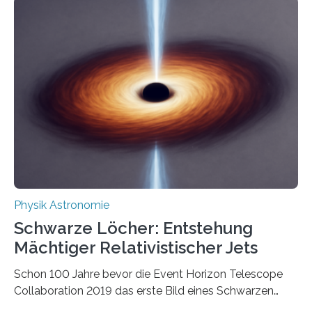
korrelierte Objekte). Diese Erkenntnis könnte zum
Beispiel die Entwicklung winziger, energieeffizienter
Quantenmotoren voranbringen. Das
Wissenschaftsjournal Science Advances veröffentlichte
die Herleitung. (DOI: 10.1126/sciadv.adw8462)
Verbrennungsmotoren oder Dampfturbinen sind
Wärmekraftmaschinen: Sie wandeln thermische
Energie in mechanische Bewegung um – oder anders
ausgedrückt, Wärme in Bewegung. In
quantenmechanischen Experimenten ist es in den…
Physik Astronomie
Schwarze Löcher: Entstehung
Mächtiger Relativistischer Jets
Schon 100 Jahre bevor die Event Horizon Telescope
Collaboration 2019 das erste Bild eines Schwarzen
Lochs – im Herzen der Galaxie M87 – veröffentlichte,