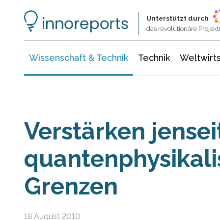
Wissenschaft & Technik
Informationstechnologie
Energie & Elektrotechnik
Unterstützt durch
das revolutionäre Proje
Wissenschaft & Technik
Technik
Weltwirts
Verstärken jensei
quantenphysikali
Grenzen
18 August 2010