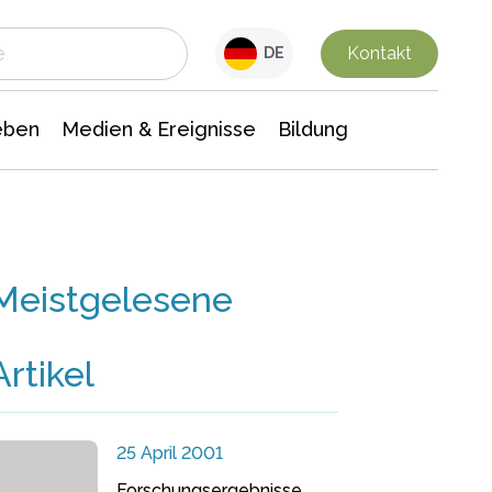
 Leben
Medien & Ereignisse
Interdisziplinäre Forschung
Veranstaltungsnachrichten
n Chemie
Gesellschaftswissenschaften
Kontakt
DE
eben
Medien & Ereignisse
Bildung
Meistgelesene
Artikel
25 April 2001
Forschungsergebnisse