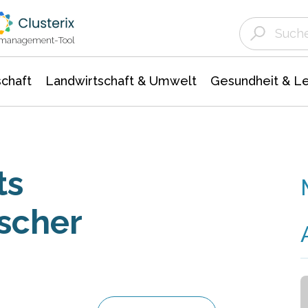
Landwirtschaft & Umwelt
Gesundheit &
Agrar- Forstwissenschaften
Unternehmensmeldungen
Biowissenschafte
Ökologie Umwelt- Naturschutz
ktmanagement-Tool
chaft
Landwirtschaft & Umwelt
Gesundheit & L
ts
scher