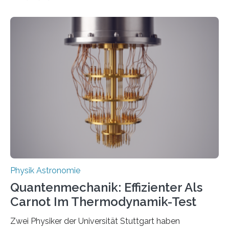
oft von Autor*innen, die eng zusammenarbeiten. Neue
Entwicklungen werden rasch aufgenommen, meist
innerhalb von wenigen Wochen, und innovative Ideen
werden schnell weiterentwickelt. Dies ist der Alltag in
der Forschung der Quantentheorie, die dieses Jahr 100
Jahre alt geworden ist, weshalb die UNESCO 2025 zum
Internationalen Jahr der Quantenwissenschaft und -
technologie ausgerufen hat. Doch nun hat eine
internationale Forschungsgruppe um den
Quantenphysiker…
Physik Astronomie
Quantenmechanik: Effizienter Als
Carnot Im Thermodynamik-Test
Zwei Physiker der Universität Stuttgart haben