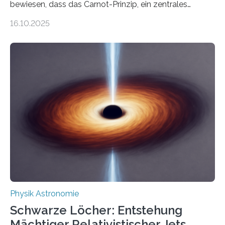
bewiesen, dass das Carnot-Prinzip, ein zentrales
Gesetz der Thermodynamik, nicht für Objekte in der
16.10.2025
Größenordnung von Atomen gilt, deren physikalische
Eigenschaften miteinander verknüpft sind (sogenannte
korrelierte Objekte). Diese Erkenntnis könnte zum
Beispiel die Entwicklung winziger, energieeffizienter
Quantenmotoren voranbringen. Das
Wissenschaftsjournal Science Advances veröffentlichte
die Herleitung. (DOI: 10.1126/sciadv.adw8462)
Verbrennungsmotoren oder Dampfturbinen sind
Wärmekraftmaschinen: Sie wandeln thermische
Energie in mechanische Bewegung um – oder anders
ausgedrückt, Wärme in Bewegung. In
quantenmechanischen Experimenten ist es in den…
Physik Astronomie
Schwarze Löcher: Entstehung
Mächtiger Relativistischer Jets