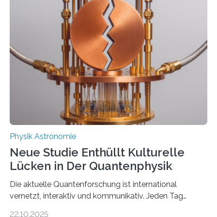
Messungen verwenden. Das hatte man jahrzehntelang
vermutet, weltweit war nach den passenden
Atomkern-Zuständen gesucht worden, 2024 gelang
einem Team der TU Wien mit Unterstützung
internationaler Partner der entscheidende Durchbruch:
Der lange diskutierte Thorium-Kernübergang wurde
gefunden. Kurz darauf konnte man zeigen, dass sich
Thorium tatsächlich nutzen lässt, um hochpräzise…
Physik Astronomie
Neue Studie Enthüllt Kulturelle
Lücken in Der Quantenphysik
Die aktuelle Quantenforschung ist international
vernetzt, interaktiv und kommunikativ. Jeden Tag
erscheinen etwa 100 neue Publikationen zum Thema –
22.10.2025