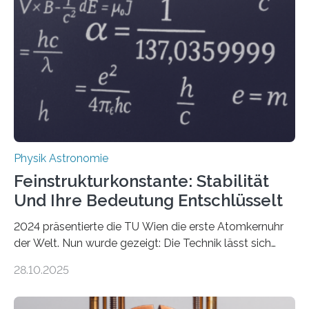
Physik Astronomie
Feinstrukturkonstante: Stabilität
Und Ihre Bedeutung Entschlüsselt
2024 präsentierte die TU Wien die erste Atomkernuhr
der Welt. Nun wurde gezeigt: Die Technik lässt sich
auch einsetzen, um ungelösten Fragen der
28.10.2025
fundamentalen Physik nachzugehen. Thorium-
Atomkerne lassen sich für ganz spezielle Präzisions-