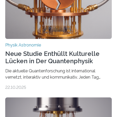
Der lange diskutierte Thorium-Kernübergang wurde
gefunden. Kurz darauf konnte man zeigen, dass sich
Thorium tatsächlich nutzen lässt, um hochpräzise…
Physik Astronomie
Neue Studie Enthüllt Kulturelle
Lücken in Der Quantenphysik
Die aktuelle Quantenforschung ist international
vernetzt, interaktiv und kommunikativ. Jeden Tag
erscheinen etwa 100 neue Publikationen zum Thema –
22.10.2025
oft von Autor*innen, die eng zusammenarbeiten. Neue
Entwicklungen werden rasch aufgenommen, meist
innerhalb von wenigen Wochen, und innovative Ideen
werden schnell weiterentwickelt. Dies ist der Alltag in
der Forschung der Quantentheorie, die dieses Jahr 100