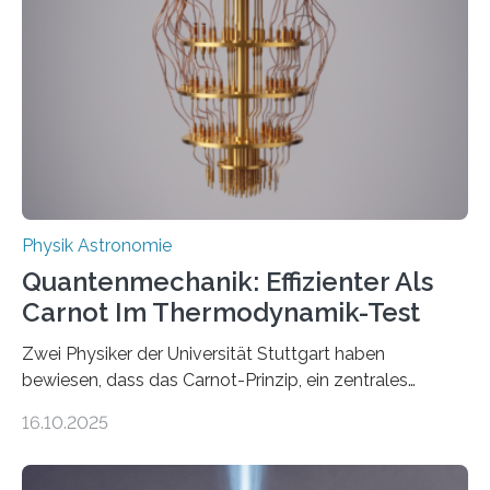
Jahre alt geworden ist, weshalb die UNESCO 2025 zum
Internationalen Jahr der Quantenwissenschaft und -
technologie ausgerufen hat. Doch nun hat eine
internationale Forschungsgruppe um den
Quantenphysiker…
Physik Astronomie
Quantenmechanik: Effizienter Als
Carnot Im Thermodynamik-Test
Zwei Physiker der Universität Stuttgart haben
bewiesen, dass das Carnot-Prinzip, ein zentrales
Gesetz der Thermodynamik, nicht für Objekte in der
16.10.2025
Größenordnung von Atomen gilt, deren physikalische
Eigenschaften miteinander verknüpft sind (sogenannte
korrelierte Objekte). Diese Erkenntnis könnte zum