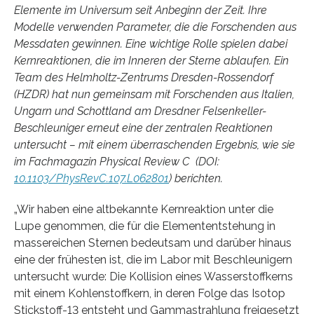
Elemente im Universum seit Anbeginn der Zeit. Ihre
Modelle verwenden Parameter, die die Forschenden aus
Messdaten gewinnen. Eine wichtige Rolle spielen dabei
Kernreaktionen, die im Inneren der Sterne ablaufen. Ein
Team des Helmholtz-Zentrums Dresden-Rossendorf
(HZDR) hat nun gemeinsam mit Forschenden aus Italien,
Ungarn und Schottland am Dresdner Felsenkeller-
Beschleuniger erneut eine der zentralen Reaktionen
untersucht – mit einem überraschenden Ergebnis, wie sie
im Fachmagazin Physical Review C (DOI:
10.1103/PhysRevC.107.L062801
) berichten.
„Wir haben eine altbekannte Kernreaktion unter die
Lupe genommen, die für die Elemententstehung in
massereichen Sternen bedeutsam und darüber hinaus
eine der frühesten ist, die im Labor mit Beschleunigern
untersucht wurde: Die Kollision eines Wasserstoffkerns
mit einem Kohlenstoffkern, in deren Folge das Isotop
Stickstoff-13 entsteht und Gammastrahlung freigesetzt