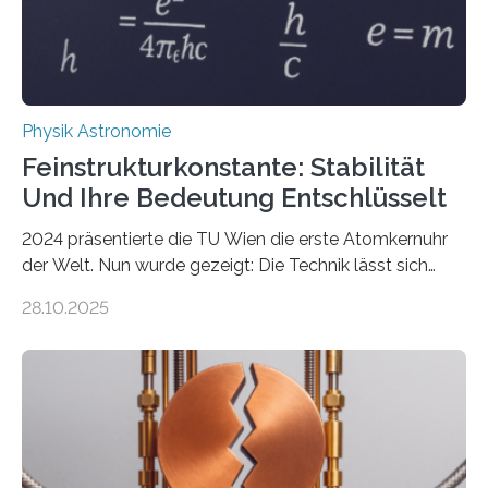
Physik Astronomie
Feinstrukturkonstante: Stabilität
Und Ihre Bedeutung Entschlüsselt
2024 präsentierte die TU Wien die erste Atomkernuhr
der Welt. Nun wurde gezeigt: Die Technik lässt sich
auch einsetzen, um ungelösten Fragen der
28.10.2025
fundamentalen Physik nachzugehen. Thorium-
Atomkerne lassen sich für ganz spezielle Präzisions-
Messungen verwenden. Das hatte man jahrzehntelang
vermutet, weltweit war nach den passenden
Atomkern-Zuständen gesucht worden, 2024 gelang
einem Team der TU Wien mit Unterstützung
internationaler Partner der entscheidende Durchbruch: