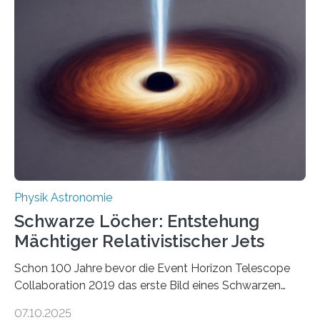
Beispiel die Entwicklung winziger, energieeffizienter
Quantenmotoren voranbringen. Das
Wissenschaftsjournal Science Advances veröffentlichte
die Herleitung. (DOI: 10.1126/sciadv.adw8462)
Verbrennungsmotoren oder Dampfturbinen sind
Wärmekraftmaschinen: Sie wandeln thermische
Energie in mechanische Bewegung um – oder anders
ausgedrückt, Wärme in Bewegung. In
quantenmechanischen Experimenten ist es in den…
Physik Astronomie
Schwarze Löcher: Entstehung
Mächtiger Relativistischer Jets
Schon 100 Jahre bevor die Event Horizon Telescope
Collaboration 2019 das erste Bild eines Schwarzen
Lochs – im Herzen der Galaxie M87 – veröffentlichte,
07.10.2025
hatte der Astronom Heber Curtis einen seltsamen