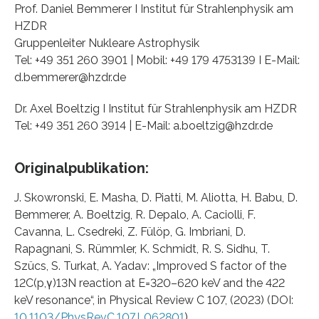
Prof. Daniel Bemmerer I Institut für Strahlenphysik am
HZDR
Gruppenleiter Nukleare Astrophysik
Tel: +49 351 260 3901 | Mobil: +49 179 4753139 I E-Mail:
d.bemmerer@hzdr.de
Dr. Axel Boeltzig I Institut für Strahlenphysik am HZDR
Tel: +49 351 260 3914 | E-Mail: a.boeltzig@hzdr.de
Originalpublikation:
J. Skowronski, E. Masha, D. Piatti, M. Aliotta, H. Babu, D.
Bemmerer, A. Boeltzig, R. Depalo, A. Caciolli, F.
Cavanna, L. Csedreki, Z. Fülöp, G. Imbriani, D.
Rapagnani, S. Rümmler, K. Schmidt, R. S. Sidhu, T.
Szücs, S. Turkat, A. Yadav: „Improved S factor of the
12C(p,γ)13N reaction at E=320–620 keV and the 422
keV resonance“, in Physical Review C 107, (2023) (DOI:
10.1103/PhysRevC.107.L062801
)