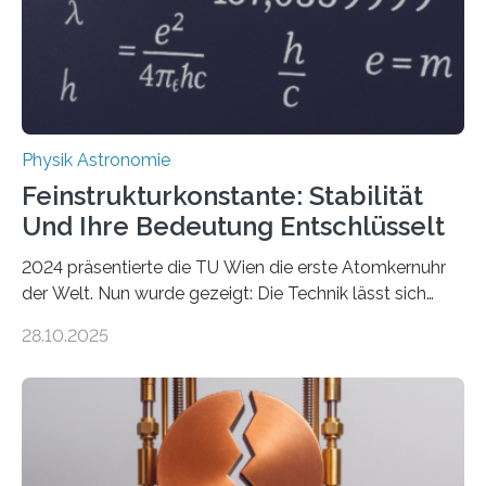
Physik Astronomie
Feinstrukturkonstante: Stabilität
Und Ihre Bedeutung Entschlüsselt
2024 präsentierte die TU Wien die erste Atomkernuhr
der Welt. Nun wurde gezeigt: Die Technik lässt sich
auch einsetzen, um ungelösten Fragen der
28.10.2025
fundamentalen Physik nachzugehen. Thorium-
Atomkerne lassen sich für ganz spezielle Präzisions-
Messungen verwenden. Das hatte man jahrzehntelang
vermutet, weltweit war nach den passenden
Atomkern-Zuständen gesucht worden, 2024 gelang
einem Team der TU Wien mit Unterstützung