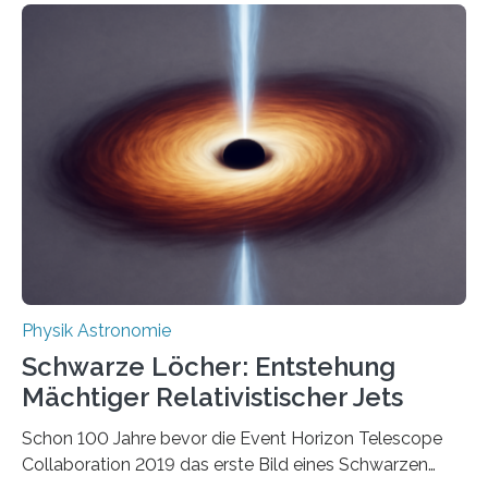
korrelierte Objekte). Diese Erkenntnis könnte zum
Beispiel die Entwicklung winziger, energieeffizienter
Quantenmotoren voranbringen. Das
Wissenschaftsjournal Science Advances veröffentlichte
die Herleitung. (DOI: 10.1126/sciadv.adw8462)
Verbrennungsmotoren oder Dampfturbinen sind
Wärmekraftmaschinen: Sie wandeln thermische
Energie in mechanische Bewegung um – oder anders
ausgedrückt, Wärme in Bewegung. In
quantenmechanischen Experimenten ist es in den…
Physik Astronomie
Schwarze Löcher: Entstehung
Mächtiger Relativistischer Jets
Schon 100 Jahre bevor die Event Horizon Telescope
Collaboration 2019 das erste Bild eines Schwarzen