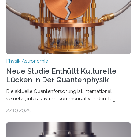
internationaler Partner der entscheidende Durchbruch:
Der lange diskutierte Thorium-Kernübergang wurde
gefunden. Kurz darauf konnte man zeigen, dass sich
Thorium tatsächlich nutzen lässt, um hochpräzise…
Physik Astronomie
Neue Studie Enthüllt Kulturelle
Lücken in Der Quantenphysik
Die aktuelle Quantenforschung ist international
vernetzt, interaktiv und kommunikativ. Jeden Tag
erscheinen etwa 100 neue Publikationen zum Thema –
22.10.2025
oft von Autor*innen, die eng zusammenarbeiten. Neue
Entwicklungen werden rasch aufgenommen, meist
innerhalb von wenigen Wochen, und innovative Ideen
werden schnell weiterentwickelt. Dies ist der Alltag in