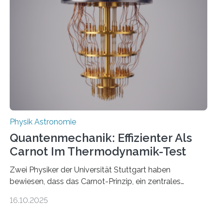
der Forschung der Quantentheorie, die dieses Jahr 100
Jahre alt geworden ist, weshalb die UNESCO 2025 zum
Internationalen Jahr der Quantenwissenschaft und -
technologie ausgerufen hat. Doch nun hat eine
internationale Forschungsgruppe um den
Quantenphysiker…
Physik Astronomie
Quantenmechanik: Effizienter Als
Carnot Im Thermodynamik-Test
Zwei Physiker der Universität Stuttgart haben
bewiesen, dass das Carnot-Prinzip, ein zentrales
Gesetz der Thermodynamik, nicht für Objekte in der
16.10.2025
Größenordnung von Atomen gilt, deren physikalische
Eigenschaften miteinander verknüpft sind (sogenannte