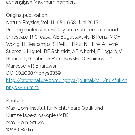
abhängigen Maximum normiert.
Originalpublikation:
Nature Physics, Vol. 11, 654-658, Juni 2015
Probing molecular chirality on a sub-femtosecond
timescale: R Cireasa, AE Boguslavskiy, B Pons, MCH
Wong, D Descamps, S Petit, H Ruf, N Thiré, A Ferré, J
Suarez, J Higuet, BE Schmidt, AF Alharbi, F Légaré, V
Blanchet, B Fabre, S Patchkovskii, O Smirnova, Y
Mairesse, VR Bhardwaj
DOI:10.1038/nphys3369
http://www.nature.com/nphys/journal/v11/n8/full/n
phys3369.html
Kontakt
Max-Born-Institut für Nichtlineare Optik und
Kurzzeitspektroskopie (MBI)
Max-Born-Str. 2A
12489 Berlin