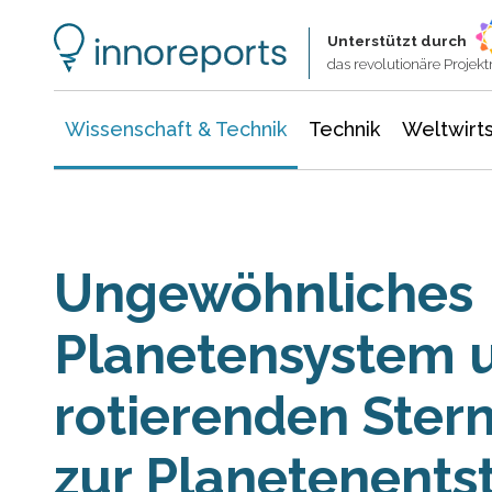
Wissenschaft & Technik
Informationstechnologie
Energie & Elektrotechnik
Unterstützt durch
das revolutionäre Proje
Wissenschaft & Technik
Technik
Weltwirts
Ungewöhnliches
Planetensystem 
rotierenden Stern
zur Planetenents