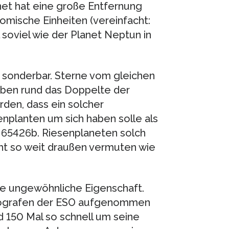
anet hat eine große Entfernung
omische Einheiten (vereinfacht:
 soviel wie der Planet Neptun in
n sonderbar. Sterne vom gleichen
aben rund das Doppelte der
en, dass ein solcher
nplanten um sich haben solle als
P 65426b. Riesenplaneten solch
ht so weit draußen vermuten wie
ine ungewöhnliche Eigenschaft.
rografen der ESO aufgenommen
d 150 Mal so schnell um seine