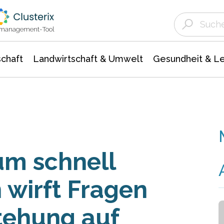
Landwirtschaft & Umwelt
Gesundheit &
Agrar- Forstwissenschaften
Unternehmensmeldungen
Biowissenschafte
Ökologie Umwelt- Naturschutz
ktmanagement-Tool
chaft
Landwirtschaft & Umwelt
Gesundheit & L
um schnell
 wirft Fragen
tehung auf