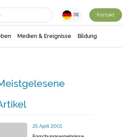
 Leben
Medien & Ereignisse
Interdisziplinäre Forschung
Veranstaltungsnachrichten
n Chemie
Gesellschaftswissenschaften
Kontakt
DE
eben
Medien & Ereignisse
Bildung
Meistgelesene
Artikel
25 April 2001
Forschungsergebnisse