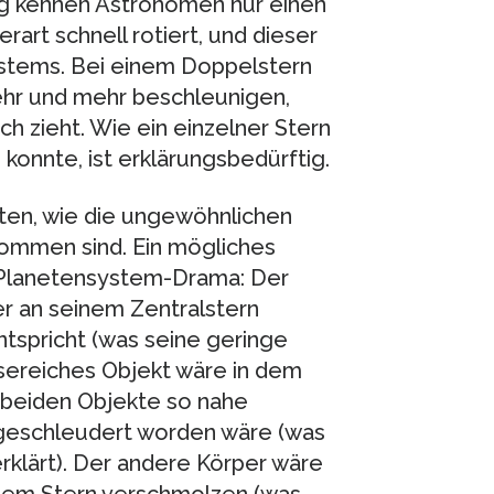
ang kennen Astronomen nur einen
rart schnell rotiert, und dieser
systems. Bei einem Doppelstern
ehr und mehr beschleunigen,
h zieht. Wie ein einzelner Stern
onnte, ist erklärungsbedürftig.
ten, wie die ungewöhnlichen
ommen sind. Ein mögliches
 Planetensystem-Drama: Der
er an seinem Zentralstern
ntspricht (was seine geringe
ssereiches Objekt wäre in dem
 beiden Objekte so nahe
geschleudert worden wäre (was
rklärt). Der andere Körper wäre