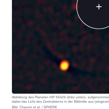
Abbildung des Planeten HIP 65426 (links unten), aufgenomm
dabei das Licht des Zentralsterns in der Bildmitte aus (eingezei
Bild: Chauvin et al. / SPHERE