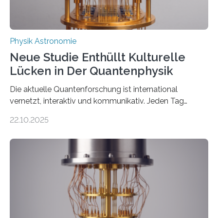
Physik Astronomie
Neue Studie Enthüllt Kulturelle
Lücken in Der Quantenphysik
Die aktuelle Quantenforschung ist international
vernetzt, interaktiv und kommunikativ. Jeden Tag
erscheinen etwa 100 neue Publikationen zum Thema –
22.10.2025
oft von Autor*innen, die eng zusammenarbeiten. Neue
Entwicklungen werden rasch aufgenommen, meist
innerhalb von wenigen Wochen, und innovative Ideen
werden schnell weiterentwickelt. Dies ist der Alltag in
der Forschung der Quantentheorie, die dieses Jahr 100
Jahre alt geworden ist, weshalb die UNESCO 2025 zum
Internationalen Jahr der Quantenwissenschaft und -
technologie ausgerufen hat. Doch nun hat eine
internationale Forschungsgruppe um den