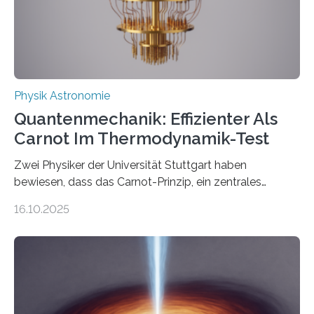
Quantenphysiker…
Physik Astronomie
Quantenmechanik: Effizienter Als
Carnot Im Thermodynamik-Test
Zwei Physiker der Universität Stuttgart haben
bewiesen, dass das Carnot-Prinzip, ein zentrales
Gesetz der Thermodynamik, nicht für Objekte in der
16.10.2025
Größenordnung von Atomen gilt, deren physikalische
Eigenschaften miteinander verknüpft sind (sogenannte
korrelierte Objekte). Diese Erkenntnis könnte zum
Beispiel die Entwicklung winziger, energieeffizienter
Quantenmotoren voranbringen. Das
Wissenschaftsjournal Science Advances veröffentlichte