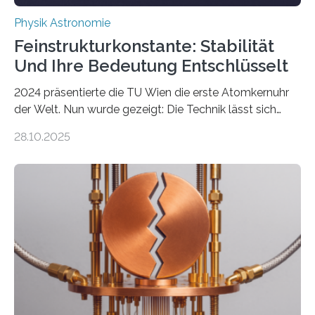
Physik Astronomie
Feinstrukturkonstante: Stabilität
Und Ihre Bedeutung Entschlüsselt
2024 präsentierte die TU Wien die erste Atomkernuhr
der Welt. Nun wurde gezeigt: Die Technik lässt sich
auch einsetzen, um ungelösten Fragen der
28.10.2025
fundamentalen Physik nachzugehen. Thorium-
Atomkerne lassen sich für ganz spezielle Präzisions-
Messungen verwenden. Das hatte man jahrzehntelang
vermutet, weltweit war nach den passenden
Atomkern-Zuständen gesucht worden, 2024 gelang
einem Team der TU Wien mit Unterstützung
internationaler Partner der entscheidende Durchbruch:
Der lange diskutierte Thorium-Kernübergang wurde
gefunden. Kurz darauf konnte man zeigen, dass sich
Thorium tatsächlich nutzen lässt, um hochpräzise…