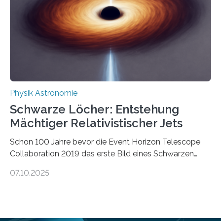
die Herleitung. (DOI: 10.1126/sciadv.adw8462)
Verbrennungsmotoren oder Dampfturbinen sind
Wärmekraftmaschinen: Sie wandeln thermische
Energie in mechanische Bewegung um – oder anders
ausgedrückt, Wärme in Bewegung. In
quantenmechanischen Experimenten ist es in den…
Physik Astronomie
Schwarze Löcher: Entstehung
Mächtiger Relativistischer Jets
Schon 100 Jahre bevor die Event Horizon Telescope
Collaboration 2019 das erste Bild eines Schwarzen
Lochs – im Herzen der Galaxie M87 – veröffentlichte,
07.10.2025
hatte der Astronom Heber Curtis einen seltsamen
Strahl entdeckt, der aus dem Zentrum der Galaxie
herauszeigt. Heute ist bekannt, dass es sich um den Jet
des Schwarzen Lochs M87* handelt. Solche Jets