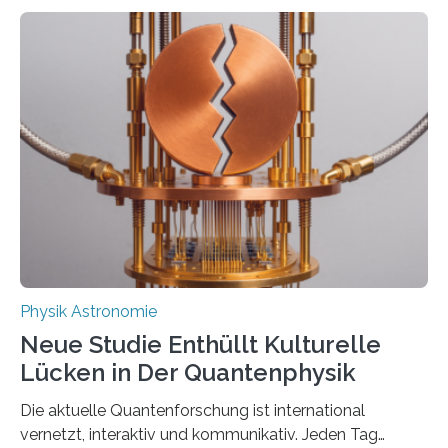
Atomkerne lassen sich für ganz spezielle Präzisions-
Messungen verwenden. Das hatte man jahrzehntelang
vermutet, weltweit war nach den passenden
Atomkern-Zuständen gesucht worden, 2024 gelang
einem Team der TU Wien mit Unterstützung
internationaler Partner der entscheidende Durchbruch:
Der lange diskutierte Thorium-Kernübergang wurde
gefunden. Kurz darauf konnte man zeigen, dass sich
Thorium tatsächlich nutzen lässt, um hochpräzise…
Physik Astronomie
Neue Studie Enthüllt Kulturelle
Lücken in Der Quantenphysik
Die aktuelle Quantenforschung ist international
vernetzt, interaktiv und kommunikativ. Jeden Tag