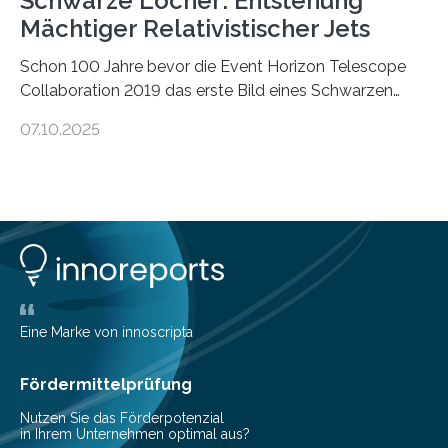
Schwarze Löcher: Entstehung
Mächtiger Relativistischer Jets
Schon 100 Jahre bevor die Event Horizon Telescope
Collaboration 2019 das erste Bild eines Schwarzen
Lochs – im Herzen der Galaxie M87 – veröffentlichte,
07.10.2025
hatte der Astronom Heber Curtis einen seltsamen
Strahl entdeckt, der aus dem Zentrum der Galaxie
herauszeigt. Heute ist bekannt, dass es sich um den Jet
des Schwarzen Lochs M87* handelt. Solche Jets
werden auch von anderen Schwarzen Löchern
ausgeschickt. Theoretische Astrophysiker der Goethe-
Universität haben jetzt einen numerischen Code
entwickelt, mit dem sie mathematisch hoch präzise
beschreiben…
Eine Marke von innoscripta
Fördermittelprüfung
Nutzen Sie das Förderpotenzial
in Ihrem Unternehmen optimal aus?