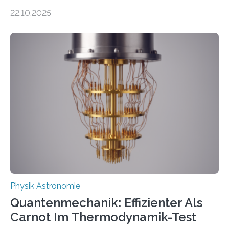
erscheinen etwa 100 neue Publikationen zum Thema –
22.10.2025
oft von Autor*innen, die eng zusammenarbeiten. Neue
Entwicklungen werden rasch aufgenommen, meist
innerhalb von wenigen Wochen, und innovative Ideen
werden schnell weiterentwickelt. Dies ist der Alltag in
der Forschung der Quantentheorie, die dieses Jahr 100
Jahre alt geworden ist, weshalb die UNESCO 2025 zum
Internationalen Jahr der Quantenwissenschaft und -
technologie ausgerufen hat. Doch nun hat eine
internationale Forschungsgruppe um den
Quantenphysiker…
Physik Astronomie
Quantenmechanik: Effizienter Als
Carnot Im Thermodynamik-Test