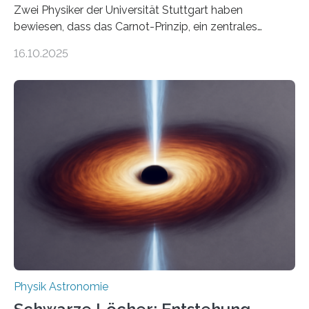
Zwei Physiker der Universität Stuttgart haben
bewiesen, dass das Carnot-Prinzip, ein zentrales
Gesetz der Thermodynamik, nicht für Objekte in der
16.10.2025
Größenordnung von Atomen gilt, deren physikalische
Eigenschaften miteinander verknüpft sind (sogenannte
korrelierte Objekte). Diese Erkenntnis könnte zum
Beispiel die Entwicklung winziger, energieeffizienter
Quantenmotoren voranbringen. Das
Wissenschaftsjournal Science Advances veröffentlichte
die Herleitung. (DOI: 10.1126/sciadv.adw8462)
Verbrennungsmotoren oder Dampfturbinen sind
Wärmekraftmaschinen: Sie wandeln thermische
Energie in mechanische Bewegung um – oder anders
ausgedrückt, Wärme in Bewegung. In
quantenmechanischen Experimenten ist es in den…
Physik Astronomie