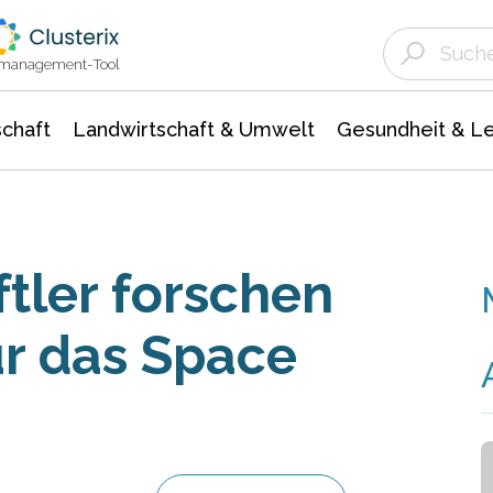
Landwirtschaft & Umwelt
Gesundheit &
Agrar- Forstwissenschaften
Unternehmensmeldungen
Biowissenschafte
Ökologie Umwelt- Naturschutz
ktmanagement-Tool
chaft
Landwirtschaft & Umwelt
Gesundheit & L
tler forschen
r das Space