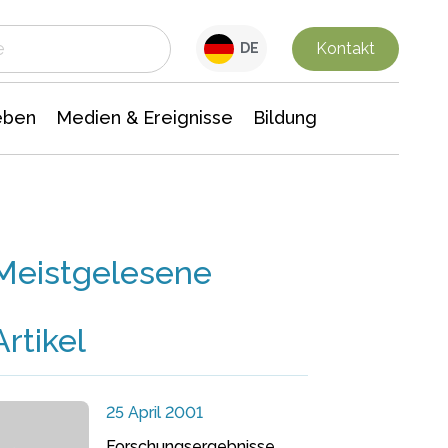
 Leben
Medien & Ereignisse
Interdisziplinäre Forschung
Veranstaltungsnachrichten
n Chemie
Gesellschaftswissenschaften
Kontakt
DE
eben
Medien & Ereignisse
Bildung
Meistgelesene
Artikel
25 April 2001
Forschungsergebnisse