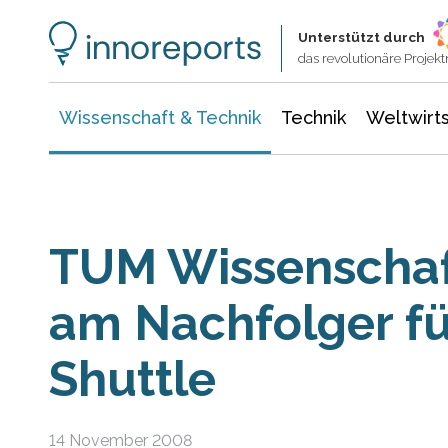
Wissenschaft & Technik
Informationstechnologie
Energie & Elektrotechnik
Unterstützt durch
das revolutionäre Proje
Wissenschaft & Technik
Technik
Weltwirts
TUM Wissenschaf
am Nachfolger fü
Shuttle
14 November 2008