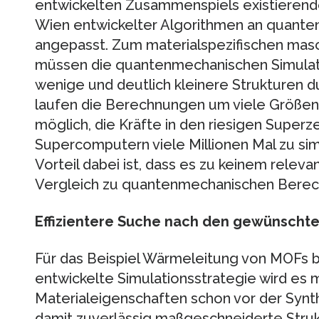
entwickelten Zusammenspiels existierender
Wien entwickelter Algorithmen an quante
angepasst. Zum materialspezifischen masc
müssen die quantenmechanischen Simulati
wenige und deutlich kleinere Strukturen 
laufen die Berechnungen um viele Größen
möglich, die Kräfte in den riesigen Super
Supercomputern viele Millionen Mal zu si
Vorteil dabei ist, dass es zu keinem releva
Vergleich zu quantenmechanischen Bere
Effizientere Suche nach den gewünscht
Für das Beispiel Wärmeleitung von MOFs b
entwickelte Simulationsstrategie wird es m
Materialeigenschaften schon vor der Synt
damit zuverlässig maßgeschneiderte Str