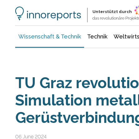
Wissenschaft & Technik
Informationstechnologie
Energie & Elektrotechnik
Unterstützt durch
das revolutionäre Proje
Wissenschaft & Technik
Technik
Weltwirts
TU Graz revolutio
Simulation metal
Gerüstverbindun
06 June 2024