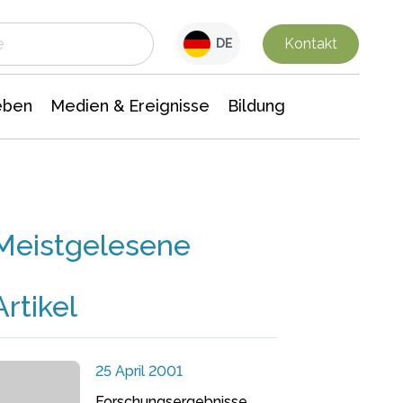
 Leben
Medien & Ereignisse
Interdisziplinäre Forschung
Veranstaltungsnachrichten
n Chemie
Gesellschaftswissenschaften
Kontakt
DE
eben
Medien & Ereignisse
Bildung
Meistgelesene
Artikel
25 April 2001
Forschungsergebnisse