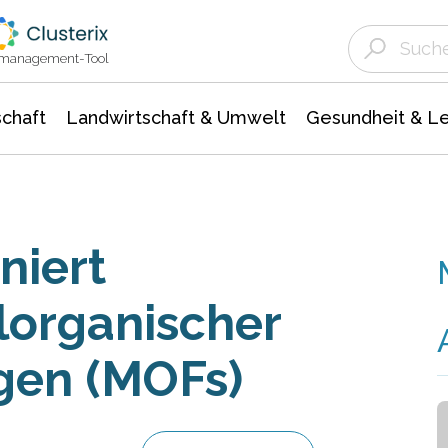
Landwirtschaft & Umwelt
Gesundheit &
Agrar- Forstwissenschaften
Unternehmensmeldungen
Biowissenschafte
Ökologie Umwelt- Naturschutz
ktmanagement-Tool
chaft
Landwirtschaft & Umwelt
Gesundheit & L
niert
lorganischer
gen (MOFs)