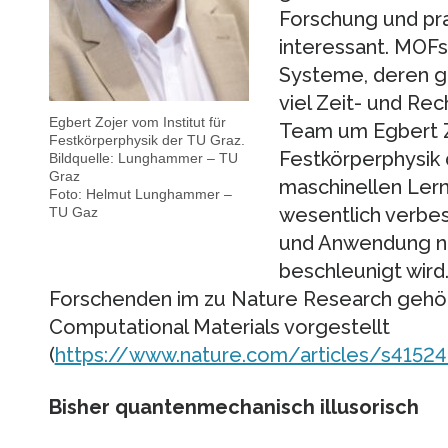
Forschung und pr
interessant. MOFs
Systeme, deren ge
viel Zeit- und Re
Egbert Zojer vom Institut für
Team um Egbert Zo
Festkörperphysik der TU Graz.
Festkörperphysik 
Bildquelle: Lunghammer – TU
Graz
maschinellen Ler
Foto: Helmut Lunghammer –
wesentlich verbes
TU Gaz
und Anwendung n
beschleunigt wird
Forschenden im zu Nature Research gehö
Computational Materials vorgestellt
(
https://www.nature.com/articles/s4152
Bisher quantenmechanisch illusorisch