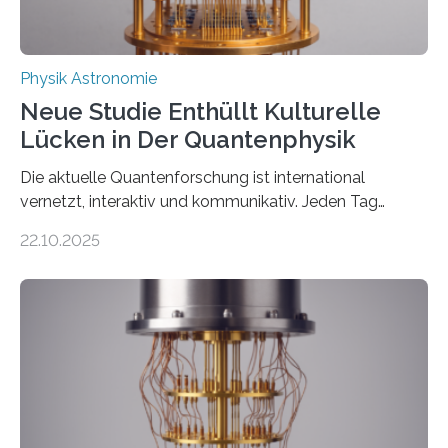
Physik Astronomie
Neue Studie Enthüllt Kulturelle
Lücken in Der Quantenphysik
Die aktuelle Quantenforschung ist international
vernetzt, interaktiv und kommunikativ. Jeden Tag
erscheinen etwa 100 neue Publikationen zum Thema –
22.10.2025
oft von Autor*innen, die eng zusammenarbeiten. Neue
Entwicklungen werden rasch aufgenommen, meist
innerhalb von wenigen Wochen, und innovative Ideen
werden schnell weiterentwickelt. Dies ist der Alltag in
der Forschung der Quantentheorie, die dieses Jahr 100
Jahre alt geworden ist, weshalb die UNESCO 2025 zum
Internationalen Jahr der Quantenwissenschaft und -
technologie ausgerufen hat. Doch nun hat eine
internationale Forschungsgruppe um den