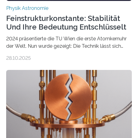
Physik Astronomie
Feinstrukturkonstante: Stabilität
Und Ihre Bedeutung Entschlüsselt
2024 präsentierte die TU Wien die erste Atomkernuhr
der Welt. Nun wurde gezeigt: Die Technik lässt sich
auch einsetzen, um ungelösten Fragen der
28.10.2025
fundamentalen Physik nachzugehen. Thorium-
Atomkerne lassen sich für ganz spezielle Präzisions-
Messungen verwenden. Das hatte man jahrzehntelang
vermutet, weltweit war nach den passenden
Atomkern-Zuständen gesucht worden, 2024 gelang
einem Team der TU Wien mit Unterstützung
internationaler Partner der entscheidende Durchbruch:
Der lange diskutierte Thorium-Kernübergang wurde
gefunden. Kurz darauf konnte man zeigen, dass sich
Thorium tatsächlich nutzen lässt, um hochpräzise…