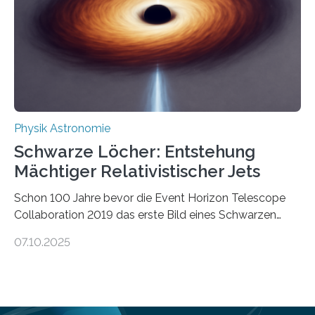
Verbrennungsmotoren oder Dampfturbinen sind
Wärmekraftmaschinen: Sie wandeln thermische
Energie in mechanische Bewegung um – oder anders
ausgedrückt, Wärme in Bewegung. In
quantenmechanischen Experimenten ist es in den…
Physik Astronomie
Schwarze Löcher: Entstehung
Mächtiger Relativistischer Jets
Schon 100 Jahre bevor die Event Horizon Telescope
Collaboration 2019 das erste Bild eines Schwarzen
Lochs – im Herzen der Galaxie M87 – veröffentlichte,
07.10.2025
hatte der Astronom Heber Curtis einen seltsamen
Strahl entdeckt, der aus dem Zentrum der Galaxie
herauszeigt. Heute ist bekannt, dass es sich um den Jet
des Schwarzen Lochs M87* handelt. Solche Jets