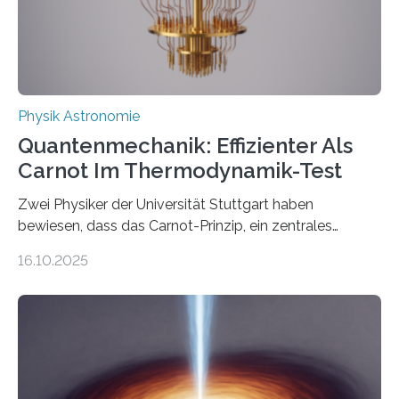
Quantenphysiker…
Physik Astronomie
Quantenmechanik: Effizienter Als
Carnot Im Thermodynamik-Test
Zwei Physiker der Universität Stuttgart haben
bewiesen, dass das Carnot-Prinzip, ein zentrales
Gesetz der Thermodynamik, nicht für Objekte in der
16.10.2025
Größenordnung von Atomen gilt, deren physikalische
Eigenschaften miteinander verknüpft sind (sogenannte
korrelierte Objekte). Diese Erkenntnis könnte zum
Beispiel die Entwicklung winziger, energieeffizienter
Quantenmotoren voranbringen. Das
Wissenschaftsjournal Science Advances veröffentlichte
die Herleitung. (DOI: 10.1126/sciadv.adw8462)