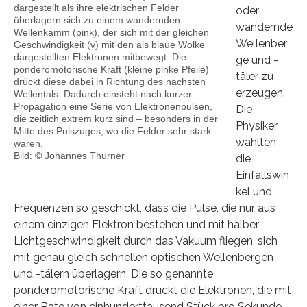
dargestellt als ihre elektrischen Felder
oder
überlagern sich zu einem wandernden
wandernde
Wellenkamm (pink), der sich mit der gleichen
Wellenber
Geschwindigkeit (v) mit den als blaue Wolke
dargestellten Elektronen mitbewegt. Die
ge und -
ponderomotorische Kraft (kleine pinke Pfeile)
täler zu
drückt diese dabei in Richtung des nächsten
erzeugen.
Wellentals. Dadurch einsteht nach kurzer
Propagation eine Serie von Elektronenpulsen,
Die
die zeitlich extrem kurz sind – besonders in der
Physiker
Mitte des Pulszuges, wo die Felder sehr stark
wählten
waren.
Bild: © Johannes Thurner
die
Einfallswin
kel und
Frequenzen so geschickt, dass die Pulse, die nur aus
einem einzigen Elektron bestehen und mit halber
Lichtgeschwindigkeit durch das Vakuum fliegen, sich
mit genau gleich schnellen optischen Wellenbergen
und -tälern überlagern. Die so genannte
ponderomotorische Kraft drückt die Elektronen, die mit
einer Rate von einhunderttausend Stück pro Sekunde