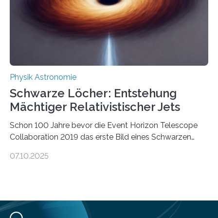
Wärmekraftmaschinen: Sie wandeln thermische
Energie in mechanische Bewegung um – oder anders
ausgedrückt, Wärme in Bewegung. In
quantenmechanischen Experimenten ist es in den…
Physik Astronomie
Schwarze Löcher: Entstehung
Mächtiger Relativistischer Jets
Schon 100 Jahre bevor die Event Horizon Telescope
Collaboration 2019 das erste Bild eines Schwarzen
Lochs – im Herzen der Galaxie M87 – veröffentlichte,
07.10.2025
hatte der Astronom Heber Curtis einen seltsamen
Strahl entdeckt, der aus dem Zentrum der Galaxie
herauszeigt. Heute ist bekannt, dass es sich um den Jet
des Schwarzen Lochs M87* handelt. Solche Jets
werden auch von anderen Schwarzen Löchern