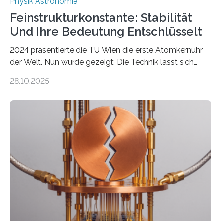
Physik Astronomie
Feinstrukturkonstante: Stabilität
Und Ihre Bedeutung Entschlüsselt
2024 präsentierte die TU Wien die erste Atomkernuhr
der Welt. Nun wurde gezeigt: Die Technik lässt sich
auch einsetzen, um ungelösten Fragen der
28.10.2025
fundamentalen Physik nachzugehen. Thorium-
Atomkerne lassen sich für ganz spezielle Präzisions-
Messungen verwenden. Das hatte man jahrzehntelang
vermutet, weltweit war nach den passenden
Atomkern-Zuständen gesucht worden, 2024 gelang
einem Team der TU Wien mit Unterstützung
internationaler Partner der entscheidende Durchbruch:
Der lange diskutierte Thorium-Kernübergang wurde
gefunden. Kurz darauf konnte man zeigen, dass sich
Thorium tatsächlich nutzen lässt, um hochpräzise…