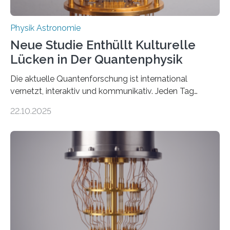
Physik Astronomie
Neue Studie Enthüllt Kulturelle
Lücken in Der Quantenphysik
Die aktuelle Quantenforschung ist international
vernetzt, interaktiv und kommunikativ. Jeden Tag
erscheinen etwa 100 neue Publikationen zum Thema –
22.10.2025
oft von Autor*innen, die eng zusammenarbeiten. Neue
Entwicklungen werden rasch aufgenommen, meist
innerhalb von wenigen Wochen, und innovative Ideen
werden schnell weiterentwickelt. Dies ist der Alltag in
der Forschung der Quantentheorie, die dieses Jahr 100
Jahre alt geworden ist, weshalb die UNESCO 2025 zum
Internationalen Jahr der Quantenwissenschaft und -
technologie ausgerufen hat. Doch nun hat eine
internationale Forschungsgruppe um den
Quantenphysiker…