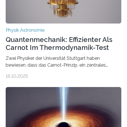
Physik Astronomie
Quantenmechanik: Effizienter Als
Carnot Im Thermodynamik-Test
Zwei Physiker der Universität Stuttgart haben
bewiesen, dass das Carnot-Prinzip, ein zentrales
Gesetz der Thermodynamik, nicht für Objekte in der
16.10.2025
Größenordnung von Atomen gilt, deren physikalische
Eigenschaften miteinander verknüpft sind (sogenannte
korrelierte Objekte). Diese Erkenntnis könnte zum
Beispiel die Entwicklung winziger, energieeffizienter
Quantenmotoren voranbringen. Das
Wissenschaftsjournal Science Advances veröffentlichte
die Herleitung. (DOI: 10.1126/sciadv.adw8462)
Verbrennungsmotoren oder Dampfturbinen sind