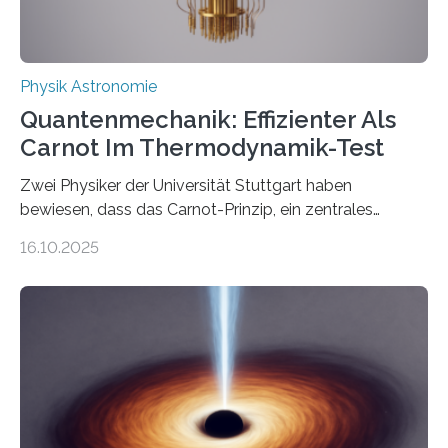
Physik Astronomie
Quantenmechanik: Effizienter Als
Carnot Im Thermodynamik-Test
Zwei Physiker der Universität Stuttgart haben
bewiesen, dass das Carnot-Prinzip, ein zentrales
Gesetz der Thermodynamik, nicht für Objekte in der
16.10.2025
Größenordnung von Atomen gilt, deren physikalische
Eigenschaften miteinander verknüpft sind (sogenannte
korrelierte Objekte). Diese Erkenntnis könnte zum
Beispiel die Entwicklung winziger, energieeffizienter
Quantenmotoren voranbringen. Das
Wissenschaftsjournal Science Advances veröffentlichte
die Herleitung. (DOI: 10.1126/sciadv.adw8462)
Verbrennungsmotoren oder Dampfturbinen sind