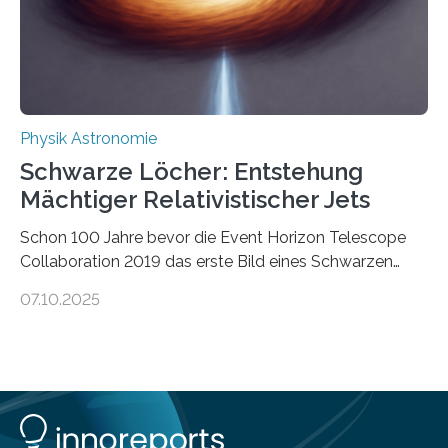
Wärmekraftmaschinen: Sie wandeln thermische
Energie in mechanische Bewegung um – oder anders
ausgedrückt, Wärme in Bewegung. In
quantenmechanischen Experimenten ist es in den…
Physik Astronomie
Schwarze Löcher: Entstehung
Mächtiger Relativistischer Jets
Schon 100 Jahre bevor die Event Horizon Telescope
Collaboration 2019 das erste Bild eines Schwarzen
Lochs – im Herzen der Galaxie M87 – veröffentlichte,
07.10.2025
hatte der Astronom Heber Curtis einen seltsamen
Strahl entdeckt, der aus dem Zentrum der Galaxie
herauszeigt. Heute ist bekannt, dass es sich um den Jet
des Schwarzen Lochs M87* handelt. Solche Jets
werden auch von anderen Schwarzen Löchern
ausgeschickt. Theoretische Astrophysiker der Goethe-