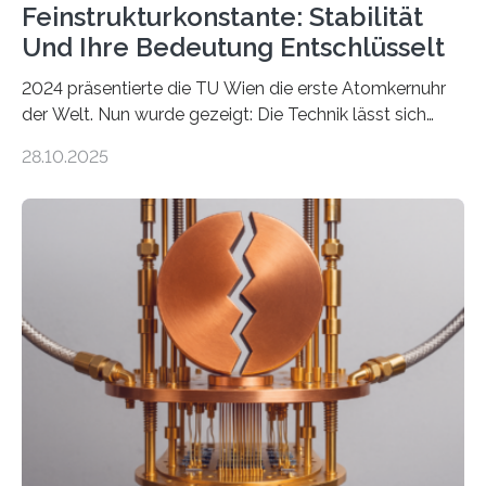
Feinstrukturkonstante: Stabilität
Und Ihre Bedeutung Entschlüsselt
2024 präsentierte die TU Wien die erste Atomkernuhr
der Welt. Nun wurde gezeigt: Die Technik lässt sich
auch einsetzen, um ungelösten Fragen der
28.10.2025
fundamentalen Physik nachzugehen. Thorium-
Atomkerne lassen sich für ganz spezielle Präzisions-
Messungen verwenden. Das hatte man jahrzehntelang
vermutet, weltweit war nach den passenden
Atomkern-Zuständen gesucht worden, 2024 gelang
einem Team der TU Wien mit Unterstützung
internationaler Partner der entscheidende Durchbruch:
Der lange diskutierte Thorium-Kernübergang wurde
gefunden. Kurz darauf konnte man zeigen, dass sich
Thorium tatsächlich nutzen lässt, um hochpräzise…