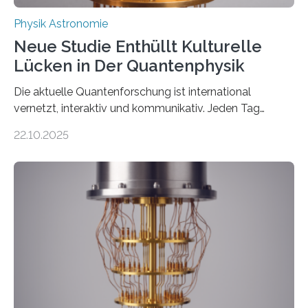
Physik Astronomie
Neue Studie Enthüllt Kulturelle
Lücken in Der Quantenphysik
Die aktuelle Quantenforschung ist international
vernetzt, interaktiv und kommunikativ. Jeden Tag
erscheinen etwa 100 neue Publikationen zum Thema –
22.10.2025
oft von Autor*innen, die eng zusammenarbeiten. Neue
Entwicklungen werden rasch aufgenommen, meist
innerhalb von wenigen Wochen, und innovative Ideen
werden schnell weiterentwickelt. Dies ist der Alltag in
der Forschung der Quantentheorie, die dieses Jahr 100
Jahre alt geworden ist, weshalb die UNESCO 2025 zum
Internationalen Jahr der Quantenwissenschaft und -
technologie ausgerufen hat. Doch nun hat eine
internationale Forschungsgruppe um den
Quantenphysiker…