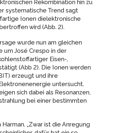
ktronischen Rekombination hin zu
er systematische Trend sagt
ffartige Ionen dielektronische
ertroffen wird (Abb. 2).
rsage wurde nun am gleichen
e um José Crespo in der
ohlenstoffartiger Eisen-,
tätigt (Abb 2). Die Ionen werden
EBIT) erzeugt und ihre
Elektronenenergie untersucht.
igen sich dabei als Resonanzen,
strahlung bei einer bestimmten
án Harman. „Zwar ist die Anregung
heinlicher, dafür hat ein so