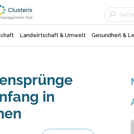
Landwirtschaft & Umwelt
Gesundheit &
Agrar- Forstwissenschaften
Unternehmensmeldungen
Biowissenschafte
Ökologie Umwelt- Naturschutz
ktmanagement-Tool
chaft
Landwirtschaft & Umwelt
Gesundheit & L
tensprünge
nfang in
nen