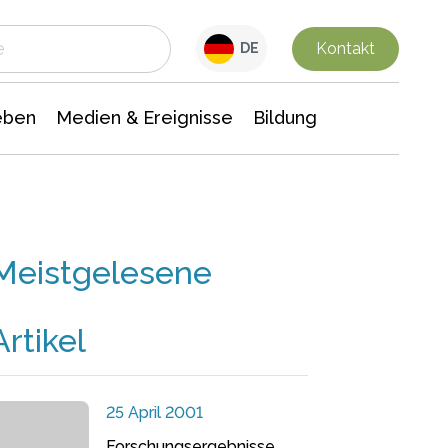
 Leben
Medien & Ereignisse
Interdisziplinäre Forschung
Veranstaltungsnachrichten
n Chemie
Gesellschaftswissenschaften
Kontakt
DE
eben
Medien & Ereignisse
Bildung
Meistgelesene
Artikel
25 April 2001
Forschungsergebnisse