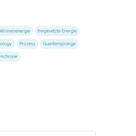
ektronenenergie
freigesetzte Energie
nology
Prozess
Quantensprünge
ynchrone