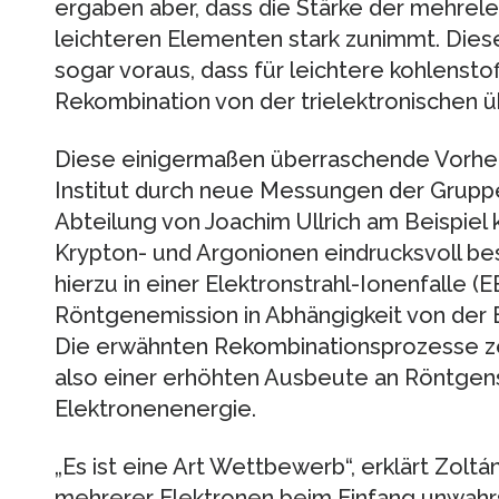
ergaben aber, dass die Stärke der mehrele
leichteren Elementen stark zunimmt. Dies
sogar voraus, dass für leichtere kohlensto
Rekombination von der trielektronischen üb
Diese einigermaßen überraschende Vorhe
Institut durch neue Messungen der Grupp
Abteilung von Joachim Ullrich am Beispiel k
Krypton- und Argonionen eindrucksvoll bes
hierzu in einer Elektronstrahl-Ionenfalle (
Röntgenemission in Abhängigkeit von der 
Die erwähnten Rekombinationsprozesse ze
also einer erhöhten Ausbeute an Röntgen
Elektronenenergie.
„Es ist eine Art Wettbewerb“, erklärt Zolt
mehrerer Elektronen beim Einfang unwahrsc