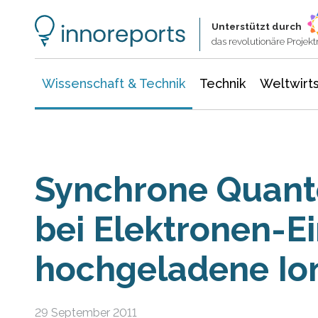
Wissenschaft & Technik
Informationstechnologie
Energie & Elektrotechnik
Unterstützt durch
das revolutionäre Proje
Wissenschaft & Technik
Technik
Weltwirts
Synchrone Quan
bei Elektronen-Ei
hochgeladene Io
29 September 2011