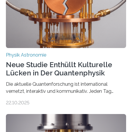
internationaler Partner der entscheidende Durchbruch:
Der lange diskutierte Thorium-Kernübergang wurde
gefunden. Kurz darauf konnte man zeigen, dass sich
Thorium tatsächlich nutzen lässt, um hochpräzise…
Physik Astronomie
Neue Studie Enthüllt Kulturelle
Lücken in Der Quantenphysik
Die aktuelle Quantenforschung ist international
vernetzt, interaktiv und kommunikativ. Jeden Tag
erscheinen etwa 100 neue Publikationen zum Thema –
22.10.2025
oft von Autor*innen, die eng zusammenarbeiten. Neue
Entwicklungen werden rasch aufgenommen, meist
innerhalb von wenigen Wochen, und innovative Ideen
werden schnell weiterentwickelt. Dies ist der Alltag in