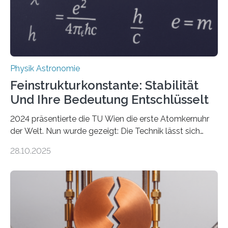
Physik Astronomie
Feinstrukturkonstante: Stabilität
Und Ihre Bedeutung Entschlüsselt
2024 präsentierte die TU Wien die erste Atomkernuhr
der Welt. Nun wurde gezeigt: Die Technik lässt sich
auch einsetzen, um ungelösten Fragen der
28.10.2025
fundamentalen Physik nachzugehen. Thorium-
Atomkerne lassen sich für ganz spezielle Präzisions-
Messungen verwenden. Das hatte man jahrzehntelang
vermutet, weltweit war nach den passenden
Atomkern-Zuständen gesucht worden, 2024 gelang
einem Team der TU Wien mit Unterstützung