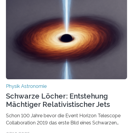
korrelierte Objekte). Diese Erkenntnis könnte zum
Beispiel die Entwicklung winziger, energieeffizienter
Quantenmotoren voranbringen. Das
Wissenschaftsjournal Science Advances veröffentlichte
die Herleitung. (DOI: 10.1126/sciadv.adw8462)
Verbrennungsmotoren oder Dampfturbinen sind
Wärmekraftmaschinen: Sie wandeln thermische
Energie in mechanische Bewegung um – oder anders
ausgedrückt, Wärme in Bewegung. In
quantenmechanischen Experimenten ist es in den…
Physik Astronomie
Schwarze Löcher: Entstehung
Mächtiger Relativistischer Jets
Schon 100 Jahre bevor die Event Horizon Telescope
Collaboration 2019 das erste Bild eines Schwarzen
Lochs – im Herzen der Galaxie M87 – veröffentlichte,