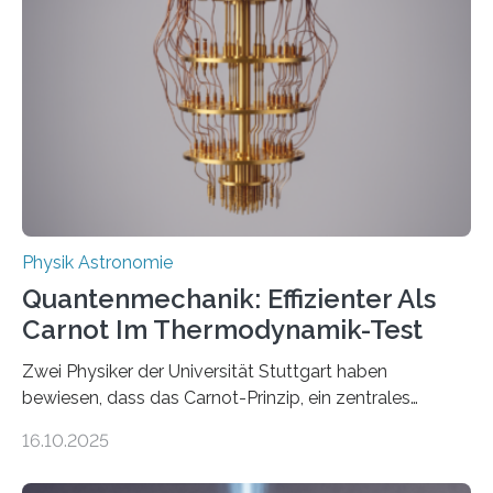
der Forschung der Quantentheorie, die dieses Jahr 100
Jahre alt geworden ist, weshalb die UNESCO 2025 zum
Internationalen Jahr der Quantenwissenschaft und -
technologie ausgerufen hat. Doch nun hat eine
internationale Forschungsgruppe um den
Quantenphysiker…
Physik Astronomie
Quantenmechanik: Effizienter Als
Carnot Im Thermodynamik-Test
Zwei Physiker der Universität Stuttgart haben
bewiesen, dass das Carnot-Prinzip, ein zentrales
Gesetz der Thermodynamik, nicht für Objekte in der
16.10.2025
Größenordnung von Atomen gilt, deren physikalische
Eigenschaften miteinander verknüpft sind (sogenannte