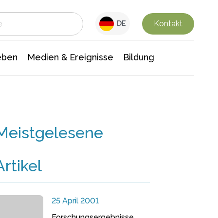
 Leben
Medien & Ereignisse
Interdisziplinäre Forschung
Veranstaltungsnachrichten
n Chemie
Gesellschaftswissenschaften
Kontakt
DE
eben
Medien & Ereignisse
Bildung
Meistgelesene
Artikel
25 April 2001
Forschungsergebnisse