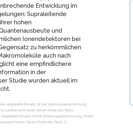
ahnbrechende Entwicklung im
gelungen: Supraleitende
ihrer hohen
e Quantenausbeute und
mmlichen Ionendetektoren bei
 Gegensatz zu herkömmlichen
 Makromoleküle auch nach
licht eine empfindlichere
nformation in der
er Studie wurden aktuell im
cht.
vergoldete Einsatz ist die Strahlungsabschirmung, hinter
boransicht lesen Sie am Ende des Texts. C: