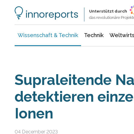
Wissenschaft & Technik
Informationstechnologie
Energie & Elektrotechnik
Unterstützt durch
das revolutionäre Proje
Wissenschaft & Technik
Technik
Weltwirts
Supraleitende N
detektieren einze
Ionen
04 December 2023