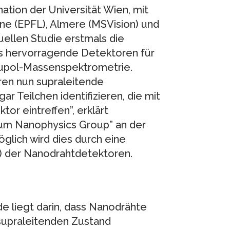
ation der Universität Wien, mit
nne (EPFL), Almere (MSVision) und
tuellen Studie erstmals die
s hervorragende Detektoren für
rupol-Massenspektrometrie.
ren nun supraleitende
r Teilchen identifizieren, die mit
tor eintreffen”, erklärt
tum Nanophysics Group” an der
öglich wird dies durch eine
t) der Nanodrahtdetektoren.
e liegt darin, dass Nanodrähte
 supraleitenden Zustand