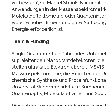
verbessern”, so Marcel Strauß. Nanodrah
Anwendungen in der Massenspektrometrie
Moleküldeflektometrie oder Quanteninter
wo eine hohe Effizienz und gute Auflösung
Energie erforderlich ist.
Team & Funding
Single Quantum ist ein führendes Unterne
supraleitenden Nanodrahtdetektoren, die
stellen ultrakalte Elektronik bereit, MSVISI
Massenspektrometrie, die Experten der Uni
chemische Synthese und Proteinfunktionali
Universität Wien verbindet alle Komponent
Quantenoptik, Molekularstrahlen und Supra
Diese Arbeit wurde von der Europäische