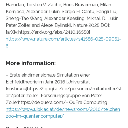
Hamdan, Torsten V. Zache, Boris Braverman, Milan
Kornjaca, Alexander Lukin, Sergio H. Cantú, Fangli Liu,
Sheng-Tao Wang, Alexander Keesling, Mikhail D. Lukin,
Peter Zoller, and Alexei Bylinskii. Nature 2025 DOI:
[arXiv:https://arxiv.org/abs/2410.16558]
https://www.nature.com/articles/s41586-025-09051-
6
More information:
– Erste eindimensionale Simulation einer
Eichfeldtheorie im Jahr 2016 [Universität
Innsbruck]https://iqoqi.at/de/personen/mitarbeiter/st
aff/peter-zoller- Forschungsgruppe von Peter
Zollerhttps://de.quera.com/- QuEra Computing
https://www.uibk.ac.at/de/newsroom/2016/teilchen
zoo-im-quantencomputer/