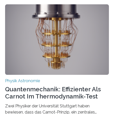
Entwicklungen werden rasch aufgenommen, meist
innerhalb von wenigen Wochen, und innovative Ideen
werden schnell weiterentwickelt. Dies ist der Alltag in
der Forschung der Quantentheorie, die dieses Jahr 100
Jahre alt geworden ist, weshalb die UNESCO 2025 zum
Internationalen Jahr der Quantenwissenschaft und -
technologie ausgerufen hat. Doch nun hat eine
internationale Forschungsgruppe um den
Quantenphysiker…
Physik Astronomie
Quantenmechanik: Effizienter Als
Carnot Im Thermodynamik-Test
Zwei Physiker der Universität Stuttgart haben
bewiesen, dass das Carnot-Prinzip, ein zentrales