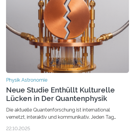
vermutet, weltweit war nach den passenden
Atomkern-Zuständen gesucht worden, 2024 gelang
einem Team der TU Wien mit Unterstützung
internationaler Partner der entscheidende Durchbruch:
Der lange diskutierte Thorium-Kernübergang wurde
gefunden. Kurz darauf konnte man zeigen, dass sich
Thorium tatsächlich nutzen lässt, um hochpräzise…
Physik Astronomie
Neue Studie Enthüllt Kulturelle
Lücken in Der Quantenphysik
Die aktuelle Quantenforschung ist international
vernetzt, interaktiv und kommunikativ. Jeden Tag
erscheinen etwa 100 neue Publikationen zum Thema –
22.10.2025
oft von Autor*innen, die eng zusammenarbeiten. Neue