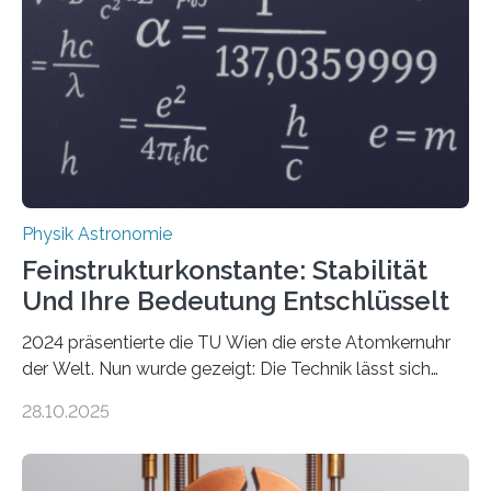
Physik Astronomie
Feinstrukturkonstante: Stabilität
Und Ihre Bedeutung Entschlüsselt
2024 präsentierte die TU Wien die erste Atomkernuhr
der Welt. Nun wurde gezeigt: Die Technik lässt sich
auch einsetzen, um ungelösten Fragen der
28.10.2025
fundamentalen Physik nachzugehen. Thorium-
Atomkerne lassen sich für ganz spezielle Präzisions-
Messungen verwenden. Das hatte man jahrzehntelang