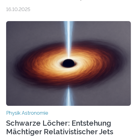
Gesetz der Thermodynamik, nicht für Objekte in der
16.10.2025
Größenordnung von Atomen gilt, deren physikalische
Eigenschaften miteinander verknüpft sind (sogenannte
korrelierte Objekte). Diese Erkenntnis könnte zum
Beispiel die Entwicklung winziger, energieeffizienter
Quantenmotoren voranbringen. Das
Wissenschaftsjournal Science Advances veröffentlichte
die Herleitung. (DOI: 10.1126/sciadv.adw8462)
Verbrennungsmotoren oder Dampfturbinen sind
Wärmekraftmaschinen: Sie wandeln thermische
Energie in mechanische Bewegung um – oder anders
ausgedrückt, Wärme in Bewegung. In
quantenmechanischen Experimenten ist es in den…
Physik Astronomie
Schwarze Löcher: Entstehung
Mächtiger Relativistischer Jets