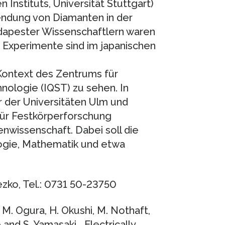
 Instituts, Universität Stuttgart)
endung von Diamanten in der
apester Wissenschaftlern waren
e Experimente sind im japanischen
 Kontext des Zentrums für
nologie (IQST) zu sehen. In
 der Universitäten Ulm und
für Festkörperforschung
nwissenschaft. Dabei soll die
ogie, Mathematik und etwa
ezko, Tel.: 0731 50-23750
, M. Ogura, H. Okushi, M. Nothaft,
 and S. Yamasaki. „Electrically