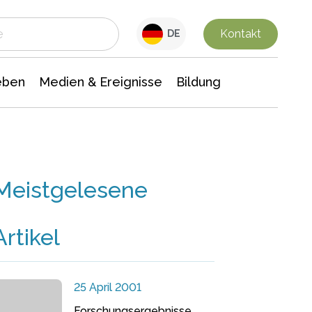
 Leben
Medien & Ereignisse
Interdisziplinäre Forschung
Veranstaltungsnachrichten
n Chemie
Gesellschaftswissenschaften
Kontakt
DE
eben
Medien & Ereignisse
Bildung
Meistgelesene
Artikel
25 April 2001
Forschungsergebnisse