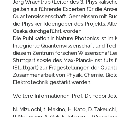
Jörg Wrachtrup (Leiter des 3. Physikalischen
gelten als führende Experten für die Anw
Quantenwissenschaft. Gemeinsam mit Bud
die Physiker Ideengeber des Projekts. All
Osaka durchgeführt worden.
Die Publikation in Nature Photonics ist im
Integrierte Quantenwissenschaft und Tech
diesem Zentrum forschen Wissenschaftler
Stuttgart sowie des Max-Planck-Instituts 
(Stuttgart) zur Fragestellungen der Quante
Zusammenarbeit von Physik, Chemie, Biol
Elektrotechnik gestärkt werden.
Weitere Informationen: Prof. Dr. Fedor Jel
N. Mizuochi, t. Makino, H. Kato, D. Takeuchi
P. Neumann, A. Gali, F. Jelezko, J. Wrachtrup