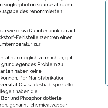
ven single-photon source at room
e-Ausgabe des renommierten
llen wie etwa Quantenpunkten auf
ckstoff-Fehlstellenzentren einen
aumtemperatur zur
rfahren möglich zu machen, galt
in grundlegendes Problem zu
manten haben keine
können. Per Nanofabrikation
versität Osaka deshalb spezielle
llegen haben die
 Bor und Phosphor dotierte
en, genannt ,chemical vapour