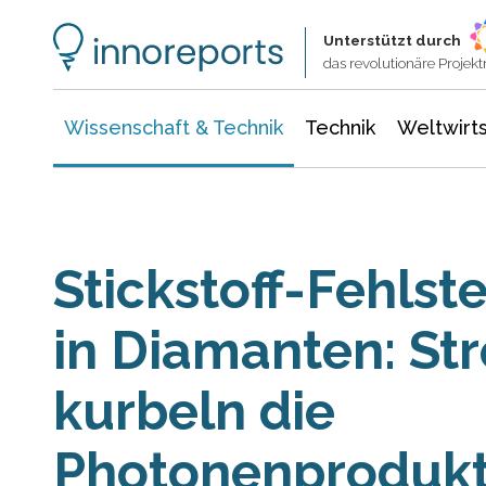
Wissenschaft & Technik
Informationstechnologie
Energie & Elektrotechnik
Unterstützt durch
das revolutionäre Proje
Wissenschaft & Technik
Technik
Weltwirts
Stickstoff-Fehlst
in Diamanten: St
kurbeln die
Photonenprodukt