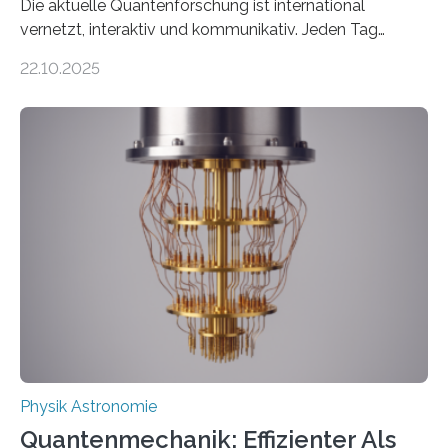
Die aktuelle Quantenforschung ist international
vernetzt, interaktiv und kommunikativ. Jeden Tag
erscheinen etwa 100 neue Publikationen zum Thema –
22.10.2025
oft von Autor*innen, die eng zusammenarbeiten. Neue
Entwicklungen werden rasch aufgenommen, meist
innerhalb von wenigen Wochen, und innovative Ideen
werden schnell weiterentwickelt. Dies ist der Alltag in
der Forschung der Quantentheorie, die dieses Jahr 100
Jahre alt geworden ist, weshalb die UNESCO 2025 zum
Internationalen Jahr der Quantenwissenschaft und -
technologie ausgerufen hat. Doch nun hat eine
internationale Forschungsgruppe um den
Quantenphysiker…
Physik Astronomie
Quantenmechanik: Effizienter Als