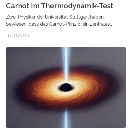
Carnot Im Thermodynamik-Test
Zwei Physiker der Universität Stuttgart haben
bewiesen, dass das Carnot-Prinzip, ein zentrales
Gesetz der Thermodynamik, nicht für Objekte in der
16.10.2025
Größenordnung von Atomen gilt, deren physikalische
Eigenschaften miteinander verknüpft sind (sogenannte
korrelierte Objekte). Diese Erkenntnis könnte zum
Beispiel die Entwicklung winziger, energieeffizienter
Quantenmotoren voranbringen. Das
Wissenschaftsjournal Science Advances veröffentlichte
die Herleitung. (DOI: 10.1126/sciadv.adw8462)
Verbrennungsmotoren oder Dampfturbinen sind
Wärmekraftmaschinen: Sie wandeln thermische
Energie in mechanische Bewegung um – oder anders
ausgedrückt, Wärme in Bewegung. In
quantenmechanischen Experimenten ist es in den…