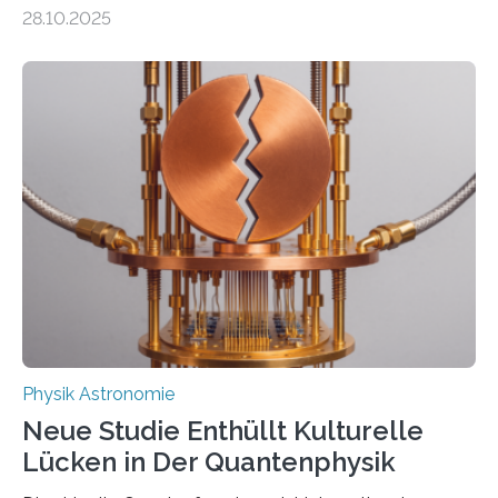
auch einsetzen, um ungelösten Fragen der
28.10.2025
fundamentalen Physik nachzugehen. Thorium-
Atomkerne lassen sich für ganz spezielle Präzisions-
Messungen verwenden. Das hatte man jahrzehntelang
vermutet, weltweit war nach den passenden
Atomkern-Zuständen gesucht worden, 2024 gelang
einem Team der TU Wien mit Unterstützung
internationaler Partner der entscheidende Durchbruch:
Der lange diskutierte Thorium-Kernübergang wurde
gefunden. Kurz darauf konnte man zeigen, dass sich
Thorium tatsächlich nutzen lässt, um hochpräzise…
Physik Astronomie
Neue Studie Enthüllt Kulturelle
Lücken in Der Quantenphysik