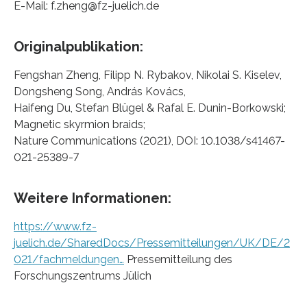
E-Mail: f.zheng@fz-juelich.de
Originalpublikation:
Fengshan Zheng, Filipp N. Rybakov, Nikolai S. Kiselev,
Dongsheng Song, András Kovács,
Haifeng Du, Stefan Blügel & Rafal E. Dunin-Borkowski;
Magnetic skyrmion braids;
Nature Communications (2021), DOI: 10.1038/s41467-
021-25389-7
Weitere Informationen:
https://www.fz-
juelich.de/SharedDocs/Pressemitteilungen/UK/DE/2
021/fachmeldungen…
Pressemitteilung des
Forschungszentrums Jülich