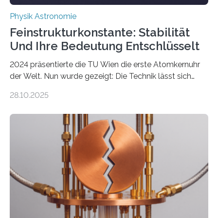
Physik Astronomie
Feinstrukturkonstante: Stabilität
Und Ihre Bedeutung Entschlüsselt
2024 präsentierte die TU Wien die erste Atomkernuhr
der Welt. Nun wurde gezeigt: Die Technik lässt sich
auch einsetzen, um ungelösten Fragen der
28.10.2025
fundamentalen Physik nachzugehen. Thorium-
Atomkerne lassen sich für ganz spezielle Präzisions-
Messungen verwenden. Das hatte man jahrzehntelang
vermutet, weltweit war nach den passenden
Atomkern-Zuständen gesucht worden, 2024 gelang
einem Team der TU Wien mit Unterstützung
internationaler Partner der entscheidende Durchbruch:
Der lange diskutierte Thorium-Kernübergang wurde
gefunden. Kurz darauf konnte man zeigen, dass sich
Thorium tatsächlich nutzen lässt, um hochpräzise…