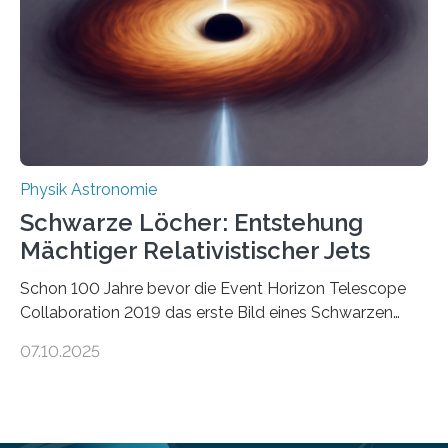
die Herleitung. (DOI: 10.1126/sciadv.adw8462)
Verbrennungsmotoren oder Dampfturbinen sind
Wärmekraftmaschinen: Sie wandeln thermische
Energie in mechanische Bewegung um – oder anders
ausgedrückt, Wärme in Bewegung. In
quantenmechanischen Experimenten ist es in den…
Physik Astronomie
Schwarze Löcher: Entstehung
Mächtiger Relativistischer Jets
Schon 100 Jahre bevor die Event Horizon Telescope
Collaboration 2019 das erste Bild eines Schwarzen
Lochs – im Herzen der Galaxie M87 – veröffentlichte,
07.10.2025
hatte der Astronom Heber Curtis einen seltsamen
Strahl entdeckt, der aus dem Zentrum der Galaxie
herauszeigt. Heute ist bekannt, dass es sich um den Jet
des Schwarzen Lochs M87* handelt. Solche Jets