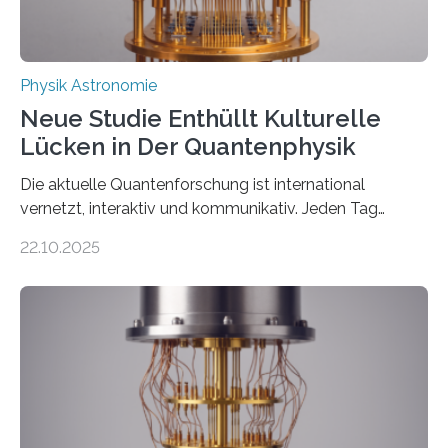
Physik Astronomie
Neue Studie Enthüllt Kulturelle
Lücken in Der Quantenphysik
Die aktuelle Quantenforschung ist international
vernetzt, interaktiv und kommunikativ. Jeden Tag
erscheinen etwa 100 neue Publikationen zum Thema –
22.10.2025
oft von Autor*innen, die eng zusammenarbeiten. Neue
Entwicklungen werden rasch aufgenommen, meist
innerhalb von wenigen Wochen, und innovative Ideen
werden schnell weiterentwickelt. Dies ist der Alltag in
der Forschung der Quantentheorie, die dieses Jahr 100
Jahre alt geworden ist, weshalb die UNESCO 2025 zum
Internationalen Jahr der Quantenwissenschaft und -
technologie ausgerufen hat. Doch nun hat eine