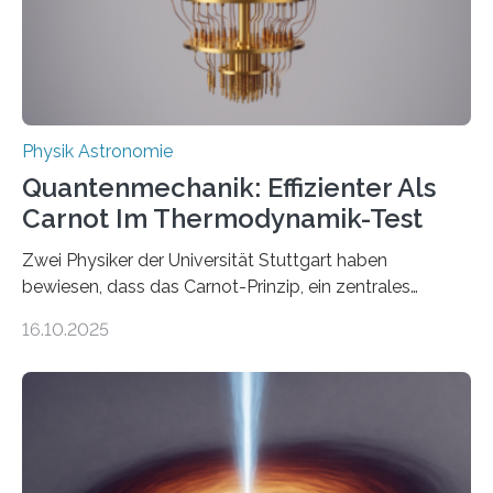
internationale Forschungsgruppe um den
Quantenphysiker…
Physik Astronomie
Quantenmechanik: Effizienter Als
Carnot Im Thermodynamik-Test
Zwei Physiker der Universität Stuttgart haben
bewiesen, dass das Carnot-Prinzip, ein zentrales
Gesetz der Thermodynamik, nicht für Objekte in der
16.10.2025
Größenordnung von Atomen gilt, deren physikalische
Eigenschaften miteinander verknüpft sind (sogenannte
korrelierte Objekte). Diese Erkenntnis könnte zum
Beispiel die Entwicklung winziger, energieeffizienter
Quantenmotoren voranbringen. Das
Wissenschaftsjournal Science Advances veröffentlichte