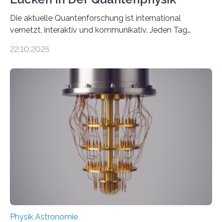
Die aktuelle Quantenforschung ist international
vernetzt, interaktiv und kommunikativ. Jeden Tag
erscheinen etwa 100 neue Publikationen zum Thema –
22.10.2025
oft von Autor*innen, die eng zusammenarbeiten. Neue
Entwicklungen werden rasch aufgenommen, meist
innerhalb von wenigen Wochen, und innovative Ideen
werden schnell weiterentwickelt. Dies ist der Alltag in
der Forschung der Quantentheorie, die dieses Jahr 100
Jahre alt geworden ist, weshalb die UNESCO 2025 zum
Internationalen Jahr der Quantenwissenschaft und -
technologie ausgerufen hat. Doch nun hat eine
internationale Forschungsgruppe um den
Quantenphysiker…
Physik Astronomie