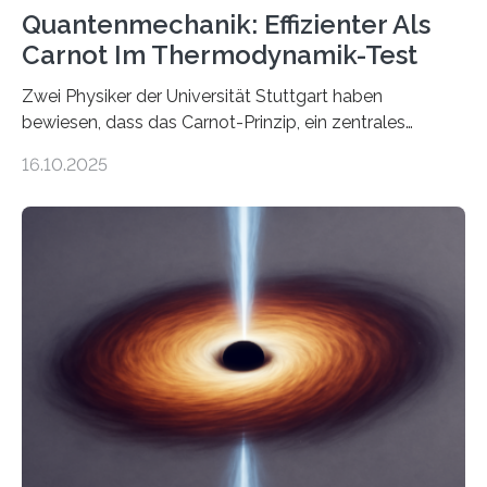
Quantenmechanik: Effizienter Als
Carnot Im Thermodynamik-Test
Zwei Physiker der Universität Stuttgart haben
bewiesen, dass das Carnot-Prinzip, ein zentrales
Gesetz der Thermodynamik, nicht für Objekte in der
16.10.2025
Größenordnung von Atomen gilt, deren physikalische
Eigenschaften miteinander verknüpft sind (sogenannte
korrelierte Objekte). Diese Erkenntnis könnte zum
Beispiel die Entwicklung winziger, energieeffizienter
Quantenmotoren voranbringen. Das
Wissenschaftsjournal Science Advances veröffentlichte
die Herleitung. (DOI: 10.1126/sciadv.adw8462)
Verbrennungsmotoren oder Dampfturbinen sind
Wärmekraftmaschinen: Sie wandeln thermische
Energie in mechanische Bewegung um – oder anders
ausgedrückt, Wärme in Bewegung. In
quantenmechanischen Experimenten ist es in den…