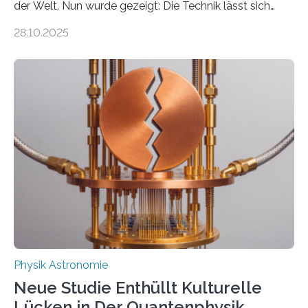
der Welt. Nun wurde gezeigt: Die Technik lässt sich
auch einsetzen, um ungelösten Fragen der
28.10.2025
fundamentalen Physik nachzugehen. Thorium-
Atomkerne lassen sich für ganz spezielle Präzisions-
Messungen verwenden. Das hatte man jahrzehntelang
vermutet, weltweit war nach den passenden
Atomkern-Zuständen gesucht worden, 2024 gelang
einem Team der TU Wien mit Unterstützung
internationaler Partner der entscheidende Durchbruch:
Der lange diskutierte Thorium-Kernübergang wurde
gefunden. Kurz darauf konnte man zeigen, dass sich
Thorium tatsächlich nutzen lässt, um hochpräzise…
Physik Astronomie
Neue Studie Enthüllt Kulturelle
Lücken in Der Quantenphysik