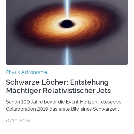
Quantenmotoren voranbringen. Das
Wissenschaftsjournal Science Advances veröffentlichte
die Herleitung. (DOI: 10.1126/sciadv.adw8462)
Verbrennungsmotoren oder Dampfturbinen sind
Wärmekraftmaschinen: Sie wandeln thermische
Energie in mechanische Bewegung um – oder anders
ausgedrückt, Wärme in Bewegung. In
quantenmechanischen Experimenten ist es in den…
Physik Astronomie
Schwarze Löcher: Entstehung
Mächtiger Relativistischer Jets
Schon 100 Jahre bevor die Event Horizon Telescope
Collaboration 2019 das erste Bild eines Schwarzen
Lochs – im Herzen der Galaxie M87 – veröffentlichte,
07.10.2025
hatte der Astronom Heber Curtis einen seltsamen
Strahl entdeckt, der aus dem Zentrum der Galaxie