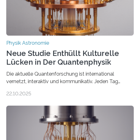
gefunden. Kurz darauf konnte man zeigen, dass sich
Thorium tatsächlich nutzen lässt, um hochpräzise…
Physik Astronomie
Neue Studie Enthüllt Kulturelle
Lücken in Der Quantenphysik
Die aktuelle Quantenforschung ist international
vernetzt, interaktiv und kommunikativ. Jeden Tag
erscheinen etwa 100 neue Publikationen zum Thema –
22.10.2025
oft von Autor*innen, die eng zusammenarbeiten. Neue
Entwicklungen werden rasch aufgenommen, meist
innerhalb von wenigen Wochen, und innovative Ideen
werden schnell weiterentwickelt. Dies ist der Alltag in
der Forschung der Quantentheorie, die dieses Jahr 100
Jahre alt geworden ist, weshalb die UNESCO 2025 zum