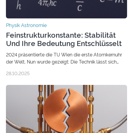
Physik Astronomie
Feinstrukturkonstante: Stabilität
Und Ihre Bedeutung Entschlüsselt
2024 präsentierte die TU Wien die erste Atomkernuhr
der Welt. Nun wurde gezeigt: Die Technik lässt sich
auch einsetzen, um ungelösten Fragen der
28.10.2025
fundamentalen Physik nachzugehen. Thorium-
Atomkerne lassen sich für ganz spezielle Präzisions-
Messungen verwenden. Das hatte man jahrzehntelang
vermutet, weltweit war nach den passenden
Atomkern-Zuständen gesucht worden, 2024 gelang
einem Team der TU Wien mit Unterstützung
internationaler Partner der entscheidende Durchbruch:
Der lange diskutierte Thorium-Kernübergang wurde