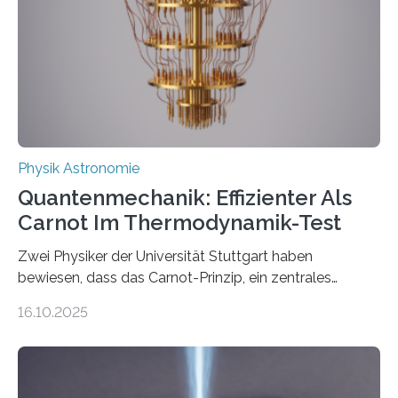
Internationalen Jahr der Quantenwissenschaft und -
technologie ausgerufen hat. Doch nun hat eine
internationale Forschungsgruppe um den
Quantenphysiker…
Physik Astronomie
Quantenmechanik: Effizienter Als
Carnot Im Thermodynamik-Test
Zwei Physiker der Universität Stuttgart haben
bewiesen, dass das Carnot-Prinzip, ein zentrales
Gesetz der Thermodynamik, nicht für Objekte in der
16.10.2025
Größenordnung von Atomen gilt, deren physikalische
Eigenschaften miteinander verknüpft sind (sogenannte
korrelierte Objekte). Diese Erkenntnis könnte zum
Beispiel die Entwicklung winziger, energieeffizienter