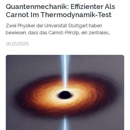
Quantenmechanik: Effizienter Als
Carnot Im Thermodynamik-Test
Zwei Physiker der Universität Stuttgart haben
bewiesen, dass das Carnot-Prinzip, ein zentrales
Gesetz der Thermodynamik, nicht für Objekte in der
16.10.2025
Größenordnung von Atomen gilt, deren physikalische
Eigenschaften miteinander verknüpft sind (sogenannte
korrelierte Objekte). Diese Erkenntnis könnte zum
Beispiel die Entwicklung winziger, energieeffizienter
Quantenmotoren voranbringen. Das
Wissenschaftsjournal Science Advances veröffentlichte
die Herleitung. (DOI: 10.1126/sciadv.adw8462)
Verbrennungsmotoren oder Dampfturbinen sind
Wärmekraftmaschinen: Sie wandeln thermische
Energie in mechanische Bewegung um – oder anders
ausgedrückt, Wärme in Bewegung. In
quantenmechanischen Experimenten ist es in den…