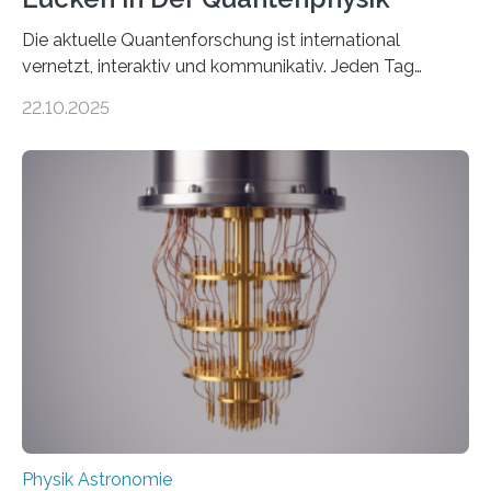
Die aktuelle Quantenforschung ist international
vernetzt, interaktiv und kommunikativ. Jeden Tag
erscheinen etwa 100 neue Publikationen zum Thema –
22.10.2025
oft von Autor*innen, die eng zusammenarbeiten. Neue
Entwicklungen werden rasch aufgenommen, meist
innerhalb von wenigen Wochen, und innovative Ideen
werden schnell weiterentwickelt. Dies ist der Alltag in
der Forschung der Quantentheorie, die dieses Jahr 100
Jahre alt geworden ist, weshalb die UNESCO 2025 zum
Internationalen Jahr der Quantenwissenschaft und -
technologie ausgerufen hat. Doch nun hat eine
internationale Forschungsgruppe um den
Quantenphysiker…
Physik Astronomie