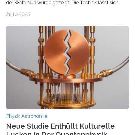
der Welt. Nun wurde gezeigt: Die Technik lässt sich
auch einsetzen, um ungelösten Fragen der
28.10.2025
fundamentalen Physik nachzugehen. Thorium-
Atomkerne lassen sich für ganz spezielle Präzisions-
Messungen verwenden. Das hatte man jahrzehntelang
vermutet, weltweit war nach den passenden
Atomkern-Zuständen gesucht worden, 2024 gelang
einem Team der TU Wien mit Unterstützung
internationaler Partner der entscheidende Durchbruch:
Der lange diskutierte Thorium-Kernübergang wurde
gefunden. Kurz darauf konnte man zeigen, dass sich
Thorium tatsächlich nutzen lässt, um hochpräzise…
Physik Astronomie
Neue Studie Enthüllt Kulturelle
Lücken in Der Quantenphysik