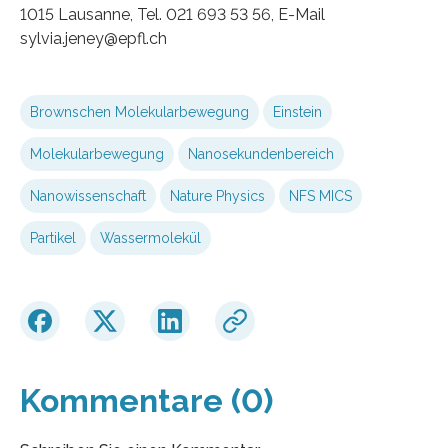
1015 Lausanne, Tel. 021 693 53 56, E-Mail
sylvia.jeney@epfl.ch
Brownschen Molekularbewegung
Einstein
Molekularbewegung
Nanosekundenbereich
Nanowissenschaft
Nature Physics
NFS MICS
Partikel
Wassermolekül
Kommentare (0)