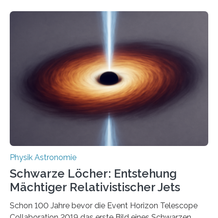
Eigenschaften miteinander verknüpft sind (sogenannte
korrelierte Objekte). Diese Erkenntnis könnte zum
Beispiel die Entwicklung winziger, energieeffizienter
Quantenmotoren voranbringen. Das
Wissenschaftsjournal Science Advances veröffentlichte
die Herleitung. (DOI: 10.1126/sciadv.adw8462)
Verbrennungsmotoren oder Dampfturbinen sind
Wärmekraftmaschinen: Sie wandeln thermische
Energie in mechanische Bewegung um – oder anders
ausgedrückt, Wärme in Bewegung. In
quantenmechanischen Experimenten ist es in den…
Physik Astronomie
Schwarze Löcher: Entstehung
Mächtiger Relativistischer Jets
Schon 100 Jahre bevor die Event Horizon Telescope
Collaboration 2019 das erste Bild eines Schwarzen