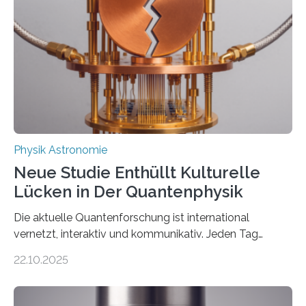
einem Team der TU Wien mit Unterstützung
internationaler Partner der entscheidende Durchbruch:
Der lange diskutierte Thorium-Kernübergang wurde
gefunden. Kurz darauf konnte man zeigen, dass sich
Thorium tatsächlich nutzen lässt, um hochpräzise…
Physik Astronomie
Neue Studie Enthüllt Kulturelle
Lücken in Der Quantenphysik
Die aktuelle Quantenforschung ist international
vernetzt, interaktiv und kommunikativ. Jeden Tag
erscheinen etwa 100 neue Publikationen zum Thema –
22.10.2025
oft von Autor*innen, die eng zusammenarbeiten. Neue
Entwicklungen werden rasch aufgenommen, meist
innerhalb von wenigen Wochen, und innovative Ideen