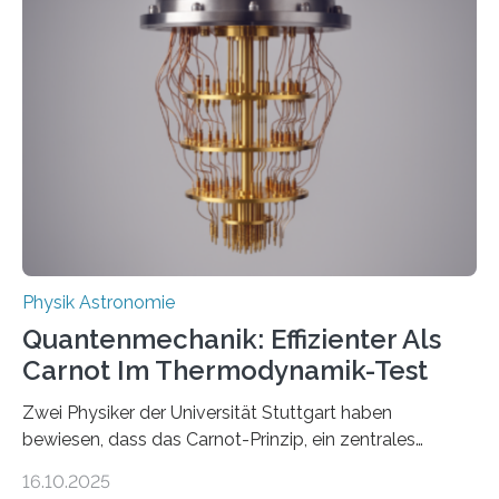
werden schnell weiterentwickelt. Dies ist der Alltag in
der Forschung der Quantentheorie, die dieses Jahr 100
Jahre alt geworden ist, weshalb die UNESCO 2025 zum
Internationalen Jahr der Quantenwissenschaft und -
technologie ausgerufen hat. Doch nun hat eine
internationale Forschungsgruppe um den
Quantenphysiker…
Physik Astronomie
Quantenmechanik: Effizienter Als
Carnot Im Thermodynamik-Test
Zwei Physiker der Universität Stuttgart haben
bewiesen, dass das Carnot-Prinzip, ein zentrales
Gesetz der Thermodynamik, nicht für Objekte in der
16.10.2025
Größenordnung von Atomen gilt, deren physikalische