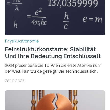
Physik Astronomie
Feinstrukturkonstante: Stabilität
Und Ihre Bedeutung Entschlüsselt
2024 präsentierte die TU Wien die erste Atomkernuhr
der Welt. Nun wurde gezeigt: Die Technik lässt sich
auch einsetzen, um ungelösten Fragen der
28.10.2025
fundamentalen Physik nachzugehen. Thorium-
Atomkerne lassen sich für ganz spezielle Präzisions-
Messungen verwenden. Das hatte man jahrzehntelang
vermutet, weltweit war nach den passenden
Atomkern-Zuständen gesucht worden, 2024 gelang