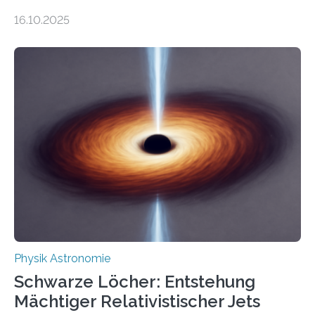
Gesetz der Thermodynamik, nicht für Objekte in der
16.10.2025
Größenordnung von Atomen gilt, deren physikalische
Eigenschaften miteinander verknüpft sind (sogenannte
korrelierte Objekte). Diese Erkenntnis könnte zum
Beispiel die Entwicklung winziger, energieeffizienter
Quantenmotoren voranbringen. Das
Wissenschaftsjournal Science Advances veröffentlichte
die Herleitung. (DOI: 10.1126/sciadv.adw8462)
Verbrennungsmotoren oder Dampfturbinen sind
Wärmekraftmaschinen: Sie wandeln thermische
Energie in mechanische Bewegung um – oder anders
ausgedrückt, Wärme in Bewegung. In
quantenmechanischen Experimenten ist es in den…
Physik Astronomie
Schwarze Löcher: Entstehung
Mächtiger Relativistischer Jets