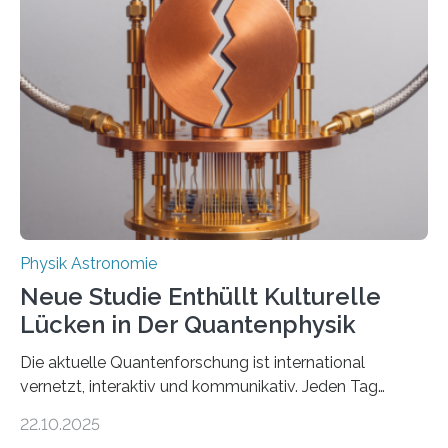
vermutet, weltweit war nach den passenden
Atomkern-Zuständen gesucht worden, 2024 gelang
einem Team der TU Wien mit Unterstützung
internationaler Partner der entscheidende Durchbruch:
Der lange diskutierte Thorium-Kernübergang wurde
gefunden. Kurz darauf konnte man zeigen, dass sich
Thorium tatsächlich nutzen lässt, um hochpräzise…
Physik Astronomie
Neue Studie Enthüllt Kulturelle
Lücken in Der Quantenphysik
Die aktuelle Quantenforschung ist international
vernetzt, interaktiv und kommunikativ. Jeden Tag
erscheinen etwa 100 neue Publikationen zum Thema –
22.10.2025
oft von Autor*innen, die eng zusammenarbeiten. Neue