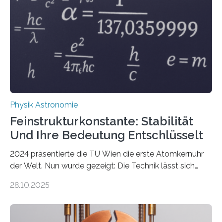
Physik Astronomie
Feinstrukturkonstante: Stabilität
Und Ihre Bedeutung Entschlüsselt
2024 präsentierte die TU Wien die erste Atomkernuhr
der Welt. Nun wurde gezeigt: Die Technik lässt sich
auch einsetzen, um ungelösten Fragen der
28.10.2025
fundamentalen Physik nachzugehen. Thorium-
Atomkerne lassen sich für ganz spezielle Präzisions-
Messungen verwenden. Das hatte man jahrzehntelang