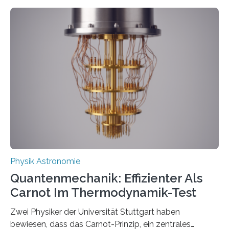
Entwicklungen werden rasch aufgenommen, meist
innerhalb von wenigen Wochen, und innovative Ideen
werden schnell weiterentwickelt. Dies ist der Alltag in
der Forschung der Quantentheorie, die dieses Jahr 100
Jahre alt geworden ist, weshalb die UNESCO 2025 zum
Internationalen Jahr der Quantenwissenschaft und -
technologie ausgerufen hat. Doch nun hat eine
internationale Forschungsgruppe um den
Quantenphysiker…
Physik Astronomie
Quantenmechanik: Effizienter Als
Carnot Im Thermodynamik-Test
Zwei Physiker der Universität Stuttgart haben
bewiesen, dass das Carnot-Prinzip, ein zentrales