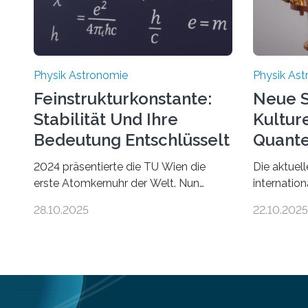
Physik Astronomie
Physik As
Feinstrukturkonstante:
Neue S
Stabilität Und Ihre
Kultur
Bedeutung Entschlüsselt
Quante
2024 präsentierte die TU Wien die
Die aktuel
erste Atomkernuhr der Welt. Nun
internation
wurde gezeigt: Die Technik lässt sich
kommunikat
28.10.2025
22.10.2025
auch einsetzen, um ungelösten Fragen
etwa 100 
der fundamentalen Physik
Thema – of
nachzugehen. Thorium-Atomkerne
zusammena
lassen sich für ganz spezielle
Entwicklu
Präzisions-Messungen verwenden. Das
aufgenomm
hatte man jahrzehntelang vermutet,
wenigen Wo