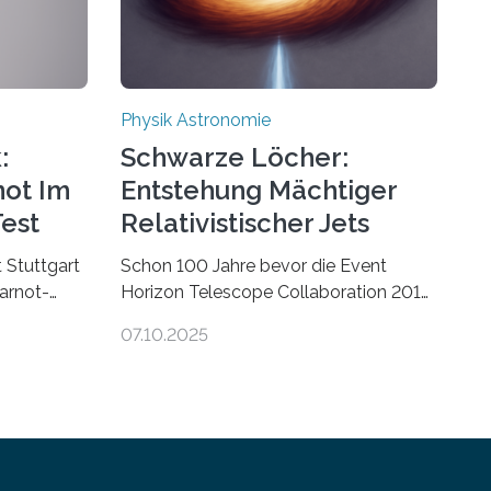
Physik Astronomie
:
Schwarze Löcher:
not Im
Entstehung Mächtiger
est
Relativistischer Jets
t Stuttgart
Schon 100 Jahre bevor die Event
arnot-
Horizon Telescope Collaboration 2019
 der
das erste Bild eines Schwarzen Lochs
07.10.2025
jekte in
– im Herzen der Galaxie M87 –
en gilt,
veröffentlichte, hatte der Astronom
haften
Heber Curtis einen seltsamen Strahl
entdeckt, der aus dem Zentrum der
kte). Diese
Galaxie herauszeigt. Heute ist bekannt,
iel die
dass es sich um den Jet des