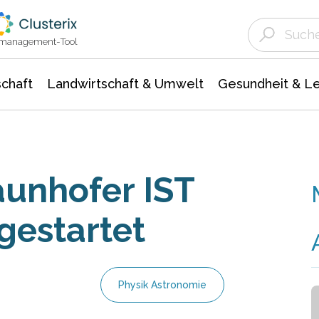
Landwirtschaft & Umwelt
Gesundheit &
Agrar- Forstwissenschaften
Unternehmensmeldungen
Biowissenschafte
Ökologie Umwelt- Naturschutz
ktmanagement-Tool
chaft
Landwirtschaft & Umwelt
Gesundheit & L
aunhofer IST
gestartet
Physik Astronomie