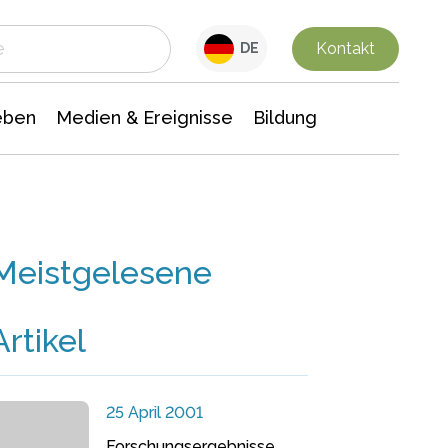
 Leben
Medien & Ereignisse
Interdisziplinäre Forschung
Veranstaltungsnachrichten
n Chemie
Gesellschaftswissenschaften
Kontakt
DE
eben
Medien & Ereignisse
Bildung
Meistgelesene
Artikel
25 April 2001
Forschungsergebnisse