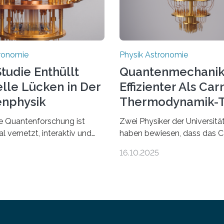
tronomie
Physik Astronomie
tudie Enthüllt
Quantenmechanik
elle Lücken in Der
Effizienter Als Car
nphysik
Thermodynamik-T
le Quantenforschung ist
Zwei Physiker der Universitä
al vernetzt, interaktiv und
haben bewiesen, dass das C
iv. Jeden Tag erscheinen
Prinzip, ein zentrales Gesetz
16.10.2025
neue Publikationen zum
Thermodynamik, nicht für Ob
t von Autor*innen, die eng
der Größenordnung von Atom
rbeiten. Neue
deren physikalische Eigensc
ngen werden rasch
miteinander verknüpft sind
en, meist innerhalb von
(sogenannte korrelierte Obje
chen, und innovative Ideen
Erkenntnis könnte zum Beisp