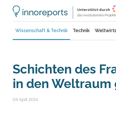
Wissenschaft & Technik
Informationstechnologie
Energie & Elektrotechnik
Unterstützt durch
das revolutionäre Proje
Wissenschaft & Technik
Technik
Weltwirts
Schichten des Fr
in den Weltraum 
04 April 2014