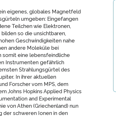
 ein eigenes, globales Magnetfeld
ngsgürteln umgeben: Eingefangen
dene Teilchen wie Elektronen,
ilden so die unsichtbaren,
n hohen Geschwindigkeiten nahe
chen andere Moleküle bei
somit eine lebensfeindliche
n Instrumenten gefährlich
remsten Strahlungsgürtel des
ter. In ihrer aktuellen
n und Forscher vom MPS, dem
 dem Johns Hopkins Applied Physics
rumentation and Experimental
mie von Athen (Griechenland) nun
g der schweren Ionen in den