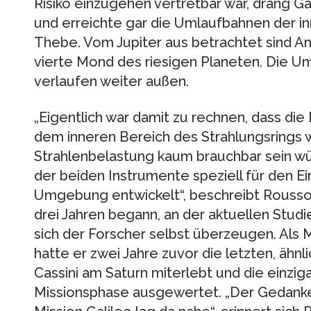
Risiko einzugehen vertretbar war, drang Ga
und erreichte gar die Umlaufbahnen der 
Thebe. Vom Jupiter aus betrachtet sind A
vierte Mond des riesigen Planeten. Die U
verlaufen weiter außen.
„Eigentlich war damit zu rechnen, dass d
dem inneren Bereich des Strahlungsrings
Strahlenbelastung kaum brauchbar sein wü
der beiden Instrumente speziell für den Ein
Umgebung entwickelt“, beschreibt Roussos
drei Jahren begann, an der aktuellen Studi
sich der Forscher selbst überzeugen. Als 
hatte er zwei Jahre zuvor die letzten, äh
Cassini am Saturn miterlebt und die einzig
Missionsphase ausgewertet. „Der Gedanke