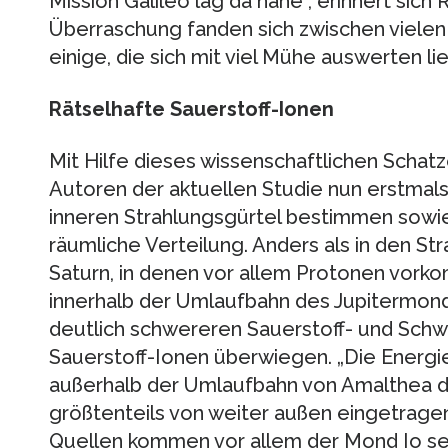
Mission Galileo lag da nahe“, erinnert sich
Überraschung fanden sich zwischen viel
einige, die sich mit viel Mühe auswerten li
Rätselhafte Sauerstoff-Ionen
Mit Hilfe dieses wissenschaftlichen Schat
Autoren der aktuellen Studie nun erstmals 
inneren Strahlungsgürtel bestimmen sowie
räumliche Verteilung. Anders als in den St
Saturn, in denen vor allem Protonen vorko
innerhalb der Umlaufbahn des Jupitermon
deutlich schwereren Sauerstoff- und Schw
Sauerstoff-Ionen überwiegen. „Die Energi
außerhalb der Umlaufbahn von Amalthea de
größtenteils von weiter außen eingetragen
Quellen kommen vor allem der Mond Io sel