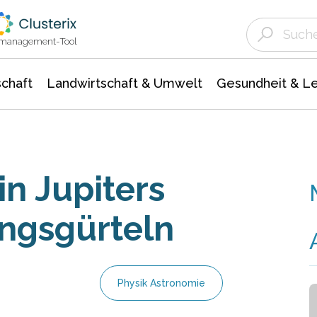
Landwirtschaft & Umwelt
Gesundheit &
Agrar- Forstwissenschaften
Unternehmensmeldungen
Biowissenschafte
Ökologie Umwelt- Naturschutz
ktmanagement-Tool
chaft
Landwirtschaft & Umwelt
Gesundheit & L
in Jupiters
ungsgürteln
Physik Astronomie