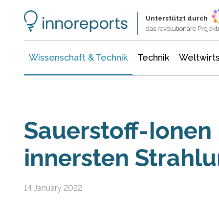
Wissenschaft & Technik
Informationstechnologie
Energie & Elektrotechnik
Unterstützt durch
das revolutionäre Proje
Wissenschaft & Technik
Technik
Weltwirts
Sauerstoff-Ionen 
innersten Strahl
14 January 2022