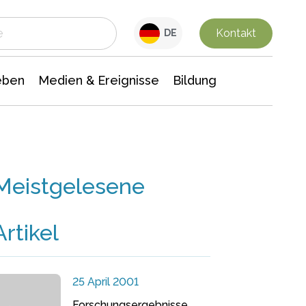
 Leben
Medien & Ereignisse
Interdisziplinäre Forschung
Veranstaltungsnachrichten
n Chemie
Gesellschaftswissenschaften
Kontakt
DE
eben
Medien & Ereignisse
Bildung
Meistgelesene
Artikel
25 April 2001
Forschungsergebnisse