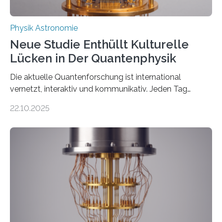
Physik Astronomie
Neue Studie Enthüllt Kulturelle
Lücken in Der Quantenphysik
Die aktuelle Quantenforschung ist international
vernetzt, interaktiv und kommunikativ. Jeden Tag
erscheinen etwa 100 neue Publikationen zum Thema –
22.10.2025
oft von Autor*innen, die eng zusammenarbeiten. Neue
Entwicklungen werden rasch aufgenommen, meist
innerhalb von wenigen Wochen, und innovative Ideen
werden schnell weiterentwickelt. Dies ist der Alltag in
der Forschung der Quantentheorie, die dieses Jahr 100
Jahre alt geworden ist, weshalb die UNESCO 2025 zum
Internationalen Jahr der Quantenwissenschaft und -
technologie ausgerufen hat. Doch nun hat eine
internationale Forschungsgruppe um den
Quantenphysiker…