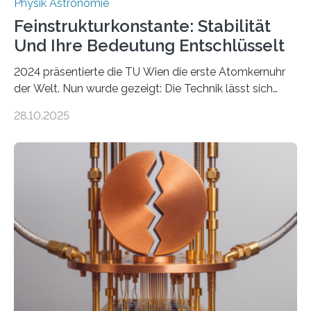
Physik Astronomie
Feinstrukturkonstante: Stabilität
Und Ihre Bedeutung Entschlüsselt
2024 präsentierte die TU Wien die erste Atomkernuhr
der Welt. Nun wurde gezeigt: Die Technik lässt sich
auch einsetzen, um ungelösten Fragen der
28.10.2025
fundamentalen Physik nachzugehen. Thorium-
Atomkerne lassen sich für ganz spezielle Präzisions-
Messungen verwenden. Das hatte man jahrzehntelang
vermutet, weltweit war nach den passenden
Atomkern-Zuständen gesucht worden, 2024 gelang
einem Team der TU Wien mit Unterstützung
internationaler Partner der entscheidende Durchbruch:
Der lange diskutierte Thorium-Kernübergang wurde
gefunden. Kurz darauf konnte man zeigen, dass sich
Thorium tatsächlich nutzen lässt, um hochpräzise…