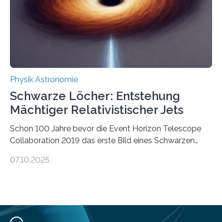
Wärmekraftmaschinen: Sie wandeln thermische
Energie in mechanische Bewegung um – oder anders
ausgedrückt, Wärme in Bewegung. In
quantenmechanischen Experimenten ist es in den…
Physik Astronomie
Schwarze Löcher: Entstehung
Mächtiger Relativistischer Jets
Schon 100 Jahre bevor die Event Horizon Telescope
Collaboration 2019 das erste Bild eines Schwarzen
Lochs – im Herzen der Galaxie M87 – veröffentlichte,
07.10.2025
hatte der Astronom Heber Curtis einen seltsamen
Strahl entdeckt, der aus dem Zentrum der Galaxie
herauszeigt. Heute ist bekannt, dass es sich um den Jet
des Schwarzen Lochs M87* handelt. Solche Jets
werden auch von anderen Schwarzen Löchern