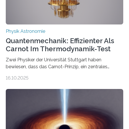
Physik Astronomie
Quantenmechanik: Effizienter Als
Carnot Im Thermodynamik-Test
Zwei Physiker der Universität Stuttgart haben
bewiesen, dass das Carnot-Prinzip, ein zentrales
Gesetz der Thermodynamik, nicht für Objekte in der
16.10.2025
Größenordnung von Atomen gilt, deren physikalische
Eigenschaften miteinander verknüpft sind (sogenannte
korrelierte Objekte). Diese Erkenntnis könnte zum
Beispiel die Entwicklung winziger, energieeffizienter
Quantenmotoren voranbringen. Das
Wissenschaftsjournal Science Advances veröffentlichte
die Herleitung. (DOI: 10.1126/sciadv.adw8462)
Verbrennungsmotoren oder Dampfturbinen sind