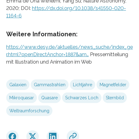
Emma de Oña Wilhelmi, Yang Su; Nature Astronomy,
2020; DOI:
https://dx.doi.org/10.1038/s41550-020-
1164-6
Weitere Informationen:
https://www.desy.de/aktuelles/news_suche/index_ge
r.html?openDirectAnchor=1887&am…
Pressemitteilung
mit Illustration und Animation im Web
Galaxien
Gammastrahlen
Lichtjahre
Magnetfelder
Mikroquasar
Quasare
Schwarzes Loch
Sternbild
Weltraumforschung