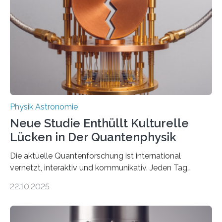
einem Team der TU Wien mit Unterstützung
internationaler Partner der entscheidende Durchbruch:
Der lange diskutierte Thorium-Kernübergang wurde
gefunden. Kurz darauf konnte man zeigen, dass sich
Thorium tatsächlich nutzen lässt, um hochpräzise…
Physik Astronomie
Neue Studie Enthüllt Kulturelle
Lücken in Der Quantenphysik
Die aktuelle Quantenforschung ist international
vernetzt, interaktiv und kommunikativ. Jeden Tag
erscheinen etwa 100 neue Publikationen zum Thema –
22.10.2025
oft von Autor*innen, die eng zusammenarbeiten. Neue
Entwicklungen werden rasch aufgenommen, meist
innerhalb von wenigen Wochen, und innovative Ideen