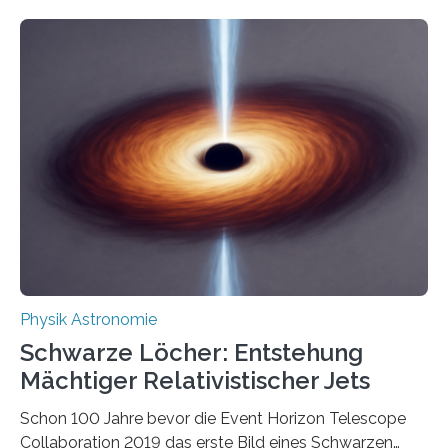
Eigenschaften miteinander verknüpft sind (sogenannte
korrelierte Objekte). Diese Erkenntnis könnte zum
Beispiel die Entwicklung winziger, energieeffizienter
Quantenmotoren voranbringen. Das
Wissenschaftsjournal Science Advances veröffentlichte
die Herleitung. (DOI: 10.1126/sciadv.adw8462)
Verbrennungsmotoren oder Dampfturbinen sind
Wärmekraftmaschinen: Sie wandeln thermische
Energie in mechanische Bewegung um – oder anders
ausgedrückt, Wärme in Bewegung. In
quantenmechanischen Experimenten ist es in den…
Physik Astronomie
Schwarze Löcher: Entstehung
Mächtiger Relativistischer Jets
Schon 100 Jahre bevor die Event Horizon Telescope
Collaboration 2019 das erste Bild eines Schwarzen