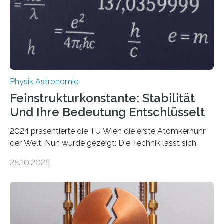
Physik Astronomie
Feinstrukturkonstante: Stabilität
Und Ihre Bedeutung Entschlüsselt
2024 präsentierte die TU Wien die erste Atomkernuhr
der Welt. Nun wurde gezeigt: Die Technik lässt sich
auch einsetzen, um ungelösten Fragen der
28.10.2025
fundamentalen Physik nachzugehen. Thorium-
Atomkerne lassen sich für ganz spezielle Präzisions-
Messungen verwenden. Das hatte man jahrzehntelang
vermutet, weltweit war nach den passenden
Atomkern-Zuständen gesucht worden, 2024 gelang