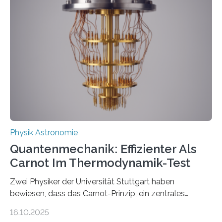
werden schnell weiterentwickelt. Dies ist der Alltag in
der Forschung der Quantentheorie, die dieses Jahr 100
Jahre alt geworden ist, weshalb die UNESCO 2025 zum
Internationalen Jahr der Quantenwissenschaft und -
technologie ausgerufen hat. Doch nun hat eine
internationale Forschungsgruppe um den
Quantenphysiker…
Physik Astronomie
Quantenmechanik: Effizienter Als
Carnot Im Thermodynamik-Test
Zwei Physiker der Universität Stuttgart haben
bewiesen, dass das Carnot-Prinzip, ein zentrales
Gesetz der Thermodynamik, nicht für Objekte in der
16.10.2025
Größenordnung von Atomen gilt, deren physikalische