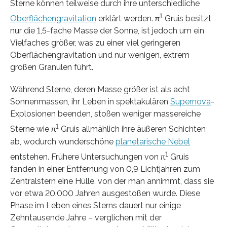
Sterne können teilweise durch ihre unterschiedliche
1
Oberflächengravitation
erklärt werden. π
Gruis besitzt
nur die 1,5-fache Masse der Sonne, ist jedoch um ein
Vielfaches größer, was zu einer viel geringeren
Oberflächengravitation und nur wenigen, extrem
großen Granulen führt.
Während Sterne, deren Masse größer ist als acht
Sonnenmassen, ihr Leben in spektakulären
Supernova
-
Explosionen beenden, stoßen weniger massereiche
1
Sterne wie π
Gruis allmählich ihre äußeren Schichten
ab, wodurch wunderschöne
planetarische Nebel
1
entstehen. Frühere Untersuchungen von π
Gruis
fanden in einer Entfernung von 0,9 Lichtjahren zum
Zentralstern eine Hülle, von der man annimmt, dass sie
vor etwa 20.000 Jahren ausgestoßen wurde. Diese
Phase im Leben eines Sterns dauert nur einige
Zehntausende Jahre – verglichen mit der