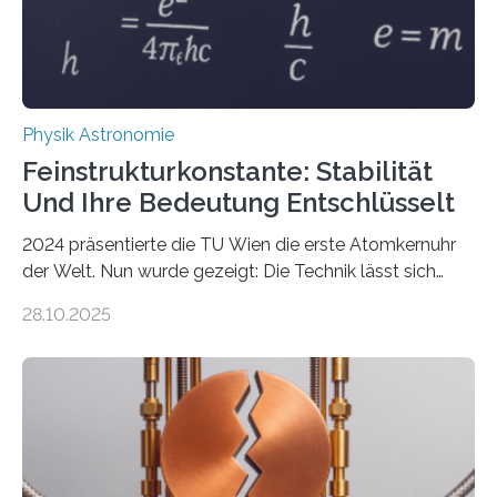
Physik Astronomie
Feinstrukturkonstante: Stabilität
Und Ihre Bedeutung Entschlüsselt
2024 präsentierte die TU Wien die erste Atomkernuhr
der Welt. Nun wurde gezeigt: Die Technik lässt sich
auch einsetzen, um ungelösten Fragen der
28.10.2025
fundamentalen Physik nachzugehen. Thorium-
Atomkerne lassen sich für ganz spezielle Präzisions-
Messungen verwenden. Das hatte man jahrzehntelang
vermutet, weltweit war nach den passenden
Atomkern-Zuständen gesucht worden, 2024 gelang
einem Team der TU Wien mit Unterstützung
internationaler Partner der entscheidende Durchbruch: