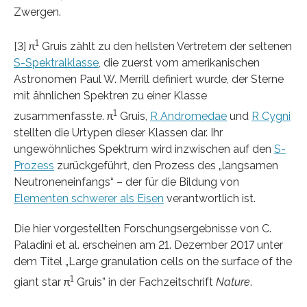
Zwergen.
1
[3] π
Gruis zählt zu den hellsten Vertretern der seltenen
S-Spektralklasse
, die zuerst vom amerikanischen
Astronomen Paul W. Merrill definiert wurde, der Sterne
mit ähnlichen Spektren zu einer Klasse
1
zusammenfasste. π
Gruis,
R Andromedae
und
R Cygni
stellten die Urtypen dieser Klassen dar. Ihr
ungewöhnliches Spektrum wird inzwischen auf den
S-
Prozess
zurückgeführt, den Prozess des „langsamen
Neutroneneinfangs“ – der für die Bildung von
Elementen schwerer als Eisen
verantwortlich ist.
Die hier vorgestellten Forschungsergebnisse von C.
Paladini et al. erscheinen am 21. Dezember 2017 unter
dem Titel „Large granulation cells on the surface of the
1
giant star π
Gruis” in der Fachzeitschrift
Nature
.