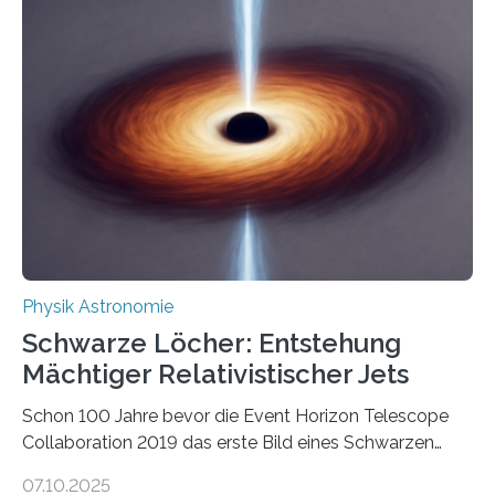
Beispiel die Entwicklung winziger, energieeffizienter
Quantenmotoren voranbringen. Das
Wissenschaftsjournal Science Advances veröffentlichte
die Herleitung. (DOI: 10.1126/sciadv.adw8462)
Verbrennungsmotoren oder Dampfturbinen sind
Wärmekraftmaschinen: Sie wandeln thermische
Energie in mechanische Bewegung um – oder anders
ausgedrückt, Wärme in Bewegung. In
quantenmechanischen Experimenten ist es in den…
Physik Astronomie
Schwarze Löcher: Entstehung
Mächtiger Relativistischer Jets
Schon 100 Jahre bevor die Event Horizon Telescope
Collaboration 2019 das erste Bild eines Schwarzen
Lochs – im Herzen der Galaxie M87 – veröffentlichte,
07.10.2025