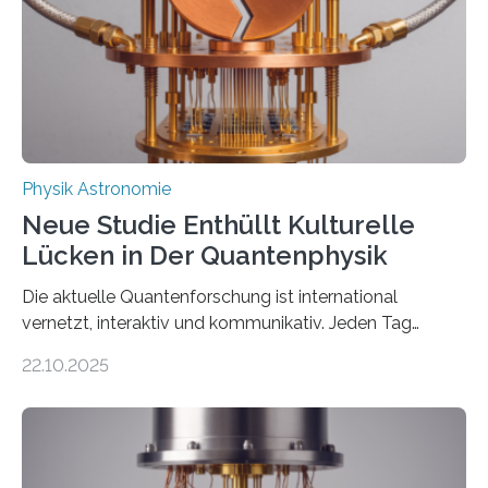
Der lange diskutierte Thorium-Kernübergang wurde
gefunden. Kurz darauf konnte man zeigen, dass sich
Thorium tatsächlich nutzen lässt, um hochpräzise…
Physik Astronomie
Neue Studie Enthüllt Kulturelle
Lücken in Der Quantenphysik
Die aktuelle Quantenforschung ist international
vernetzt, interaktiv und kommunikativ. Jeden Tag
erscheinen etwa 100 neue Publikationen zum Thema –
22.10.2025
oft von Autor*innen, die eng zusammenarbeiten. Neue
Entwicklungen werden rasch aufgenommen, meist
innerhalb von wenigen Wochen, und innovative Ideen
werden schnell weiterentwickelt. Dies ist der Alltag in
der Forschung der Quantentheorie, die dieses Jahr 100