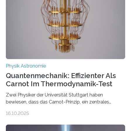
Jahre alt geworden ist, weshalb die UNESCO 2025 zum
Internationalen Jahr der Quantenwissenschaft und -
technologie ausgerufen hat. Doch nun hat eine
internationale Forschungsgruppe um den
Quantenphysiker…
Physik Astronomie
Quantenmechanik: Effizienter Als
Carnot Im Thermodynamik-Test
Zwei Physiker der Universität Stuttgart haben
bewiesen, dass das Carnot-Prinzip, ein zentrales
Gesetz der Thermodynamik, nicht für Objekte in der
16.10.2025
Größenordnung von Atomen gilt, deren physikalische
Eigenschaften miteinander verknüpft sind (sogenannte
korrelierte Objekte). Diese Erkenntnis könnte zum