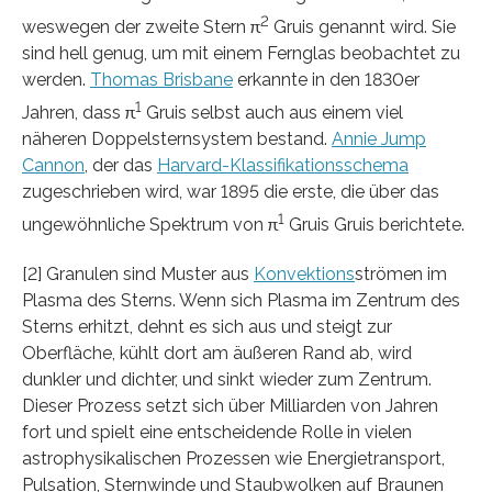
2
weswegen der zweite Stern π
Gruis genannt wird. Sie
sind hell genug, um mit einem Fernglas beobachtet zu
werden.
Thomas Brisbane
erkannte in den 1830er
1
Jahren, dass π
Gruis selbst auch aus einem viel
näheren Doppelsternsystem bestand.
Annie Jump
Cannon
, der das
Harvard-Klassifikationsschema
zugeschrieben wird, war 1895 die erste, die über das
1
ungewöhnliche Spektrum von π
Gruis Gruis berichtete.
[2] Granulen sind Muster aus
Konvektions
strömen im
Plasma des Sterns. Wenn sich Plasma im Zentrum des
Sterns erhitzt, dehnt es sich aus und steigt zur
Oberfläche, kühlt dort am äußeren Rand ab, wird
dunkler und dichter, und sinkt wieder zum Zentrum.
Dieser Prozess setzt sich über Milliarden von Jahren
fort und spielt eine entscheidende Rolle in vielen
astrophysikalischen Prozessen wie Energietransport,
Pulsation, Sternwinde und Staubwolken auf Braunen