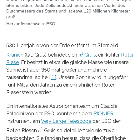
Sterns bilden. Jede Zelle bedeckt mehr als einen Viertel des
Durchmessers des Sterns und ist etwa 120 Millionen Kilometer
groß.
Herkunftsnachweis: ESO
530 Lichtjahre von der Erde entfernt im Sternbild
1
Kranich
(lat. Grus) befindet sich
π
Gruis
, ein kühler
Roter
Riese
. Er besitzt in etwa die gleiche Masse wie unsere
Sonne, ist aber 350 mal größer und mehrere
tausendmal so hell
[1]
. Unsere Sonne wird in ungefähr
fünf Milliarden Jahren zu einem ähnlichen Roten
Riesenstern werden.
Ein internationales Astronomenteam um Claudia
Paladini von der ESO konnte mit dem
PIONIER
-
Instrument am
Very Large Telescope
der ESO den
1
Roten Riesen π
Gruis so detailliert wie nie zuvor
beobachten. Sie fanden heraus, dass die Oberfläche