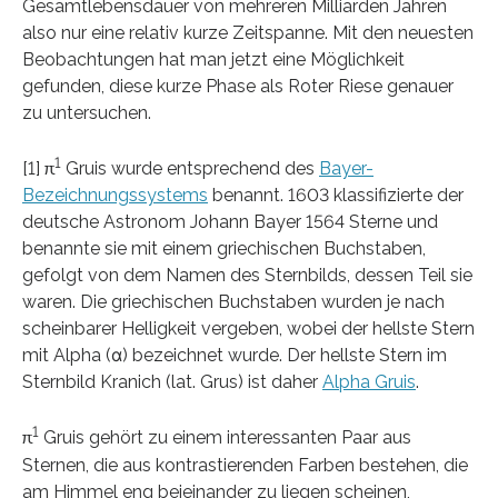
Gesamtlebensdauer von mehreren Milliarden Jahren
also nur eine relativ kurze Zeitspanne. Mit den neuesten
Beobachtungen hat man jetzt eine Möglichkeit
gefunden, diese kurze Phase als Roter Riese genauer
zu untersuchen.
1
[1] π
Gruis wurde entsprechend des
Bayer-
Bezeichnungssystems
benannt. 1603 klassifizierte der
deutsche Astronom Johann Bayer 1564 Sterne und
benannte sie mit einem griechischen Buchstaben,
gefolgt von dem Namen des Sternbilds, dessen Teil sie
waren. Die griechischen Buchstaben wurden je nach
scheinbarer Helligkeit vergeben, wobei der hellste Stern
mit Alpha (α) bezeichnet wurde. Der hellste Stern im
Sternbild Kranich (lat. Grus) ist daher
Alpha Gruis
.
1
π
Gruis gehört zu einem interessanten Paar aus
Sternen, die aus kontrastierenden Farben bestehen, die
am Himmel eng beieinander zu liegen scheinen,