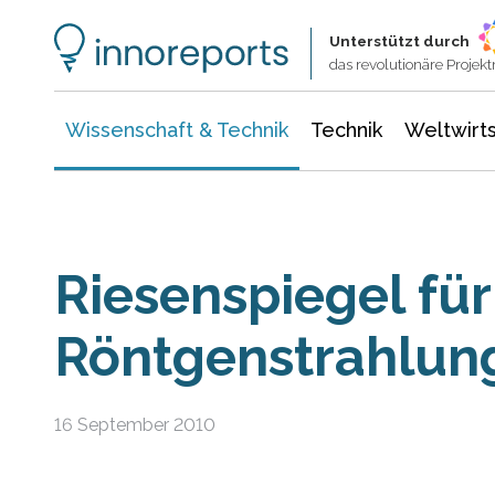
Wissenschaft & Technik
Informationstechnologie
Energie & Elektrotechnik
Unterstützt durch
das revolutionäre Proje
Wissenschaft & Technik
Technik
Weltwirts
Riesenspiegel für
Röntgenstrahlung
16 September 2010