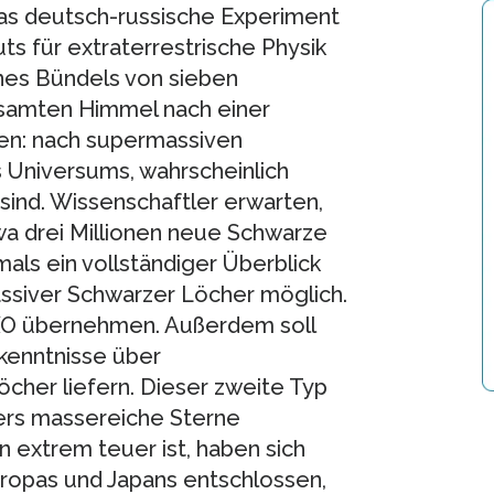
Das deutsch-russische Experiment
ts für extraterrestrische Physik
eines Bündels von sieben
samten Himmel nach einer
en: nach supermassiven
s Universums, wahrscheinlich
sind. Wissenschaftler erwarten,
wa drei Millionen neue Schwarze
ls ein vollständiger Überblick
ssiver Schwarzer Löcher möglich.
IXO übernehmen. Außerdem soll
kenntnisse über
cher liefern. Dieser zweite Typ
ers massereiche Sterne
 extrem teuer ist, haben sich
opas und Japans entschlossen,