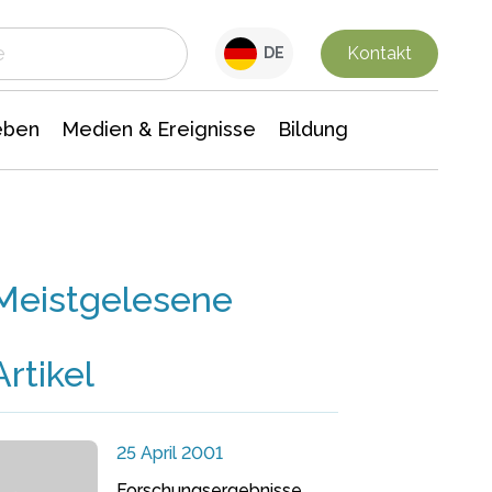
 Leben
Medien & Ereignisse
Interdisziplinäre Forschung
Veranstaltungsnachrichten
n Chemie
Gesellschaftswissenschaften
Kontakt
DE
eben
Medien & Ereignisse
Bildung
Meistgelesene
Artikel
25 April 2001
Forschungsergebnisse