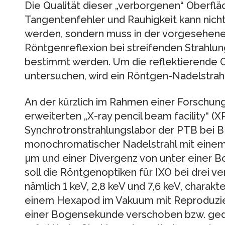
Die Qualität dieser „verborgenen“ Oberfl
Tangentenfehler und Rauhigkeit kann nicht
werden, sondern muss in der vorgesehe
Röntgenreflexion bei streifenden Strahlun
bestimmt werden. Um die reflektierende O
untersuchen, wird ein Röntgen-Nadelstrahl
An der kürzlich im Rahmen einer Forschun
erweiterten „X-ray pencil beam facility“ (X
Synchrotronstrahlungslabor der PTB bei BES
monochromatischer Nadelstrahl mit eine
µm und einer Divergenz von unter einer 
soll die Röntgenoptiken für IXO bei drei 
nämlich 1 keV, 2,8 keV und 7,6 keV, charakt
einem Hexapod im Vakuum mit Reproduzier
einer Bogensekunde verschoben bzw. gedr