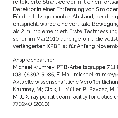
reflektierte Strahl werden mit einem ort
Detektor in einer Entfernung von 5 m oder 
Für den letztgenannten Abstand, der der 
entspricht, wurde eine vertikale Beweg
als 2 m implementiert. Erste Testmessun
schon im Mai 2010 durchgeführt, die voll
verlängerten XPBF ist für Anfang Novemb
Ansprechpartner:
Michael Krumrey, PTB-Arbeitsgruppe 7.11 
(030)6392-5085, E-Mail: michael.krumrey
Aktuelle wissenschaftliche Veröffentlichun
Krumrey, M.; Cibik, L.; Müller, P.; Bavdaz, M.;
M. J.: X-ray pencil beam facility for optics 
77324O (2010)