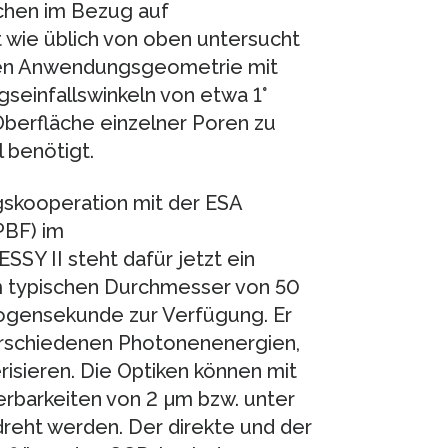
ächen im Bezug auf
 wie üblich von oben untersucht
nen Anwendungsgeometrie mit
gseinfallswinkeln von etwa 1°
berfläche einzelner Poren zu
 benötigt.
gskooperation mit der ESA
PBF) im
SY II steht dafür jetzt ein
m typischen Durchmesser von 50
Bogensekunde zur Verfügung. Er
verschiedenen Photonenenergien,
erisieren. Die Optiken können mit
barkeiten von 2 µm bzw. unter
eht werden. Der direkte und der