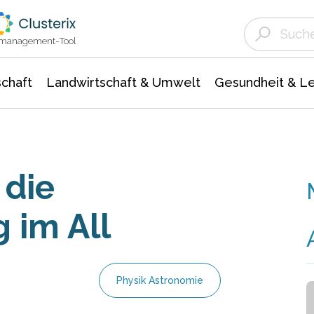
Landwirtschaft & Umwelt
Gesundheit &
Agrar- Forstwissenschaften
Unternehmensmeldungen
Biowissenschafte
Ökologie Umwelt- Naturschutz
ktmanagement-Tool
chaft
Landwirtschaft & Umwelt
Gesundheit & L
 die
 im All
Physik Astronomie