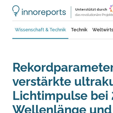
Wissenschaft & Technik
Informationstechnologie
Energie & Elektrotechnik
Unterstützt durch
das revolutionäre Proje
Wissenschaft & Technik
Technik
Weltwirts
Rekordparameter
verstärkte ultrak
Lichtimpulse bei
Wellenlänge und 