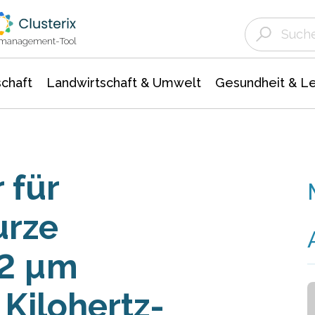
Landwirtschaft & Umwelt
Gesundheit &
Agrar- Forstwissenschaften
Unternehmensmeldungen
Biowissenschafte
Ökologie Umwelt- Naturschutz
ktmanagement-Tool
chaft
Landwirtschaft & Umwelt
Gesundheit & L
 für
urze
 2 µm
Kilohertz-