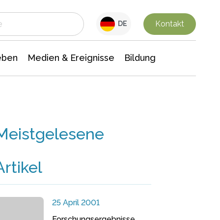
 Leben
Medien & Ereignisse
Interdisziplinäre Forschung
Veranstaltungsnachrichten
n Chemie
Gesellschaftswissenschaften
Kontakt
DE
eben
Medien & Ereignisse
Bildung
Meistgelesene
Artikel
25 April 2001
Forschungsergebnisse