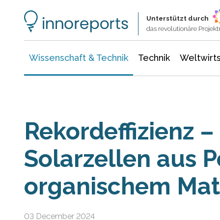
Wissenschaft & Technik
Informationstechnologie
Energie & Elektrotechnik
Unterstützt durch
das revolutionäre Proje
Wissenschaft & Technik
Technik
Weltwirts
Rekordeffizienz 
Solarzellen aus 
organischem Mat
03 December 2024