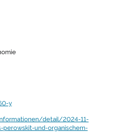
onomie
60-y
nformationen/detail/2024-11-
us-perowskit-und-organischem-