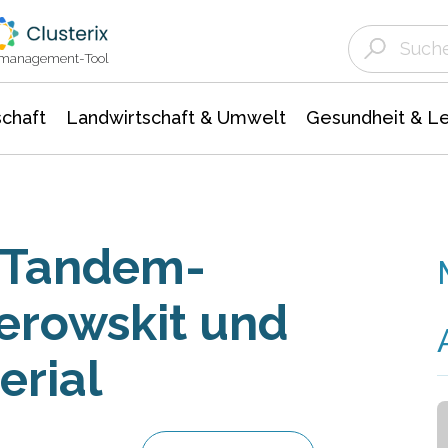
Landwirtschaft & Umwelt
Gesundheit &
Agrar- Forstwissenschaften
Unternehmensmeldungen
Biowissenschafte
Ökologie Umwelt- Naturschutz
ktmanagement-Tool
chaft
Landwirtschaft & Umwelt
Gesundheit & L
– Tandem-
Perowskit und
erial