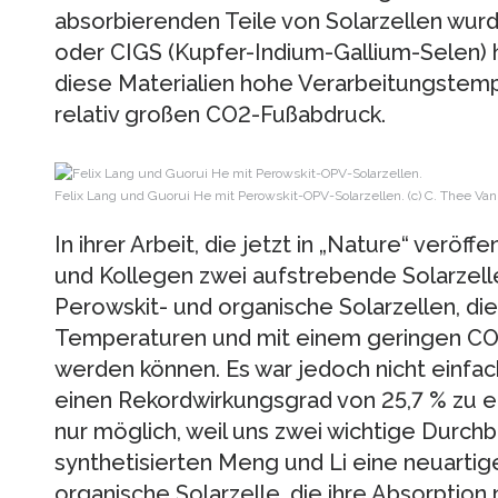
absorbierenden Teile von Solarzellen wurden
oder CIGS (Kupfer-Indium-Gallium-Selen) h
diese Materialien hohe Verarbeitungstem
relativ großen CO2-Fußabdruck.
Felix Lang und Guorui He mit Perowskit-OPV-Solarzellen. (c) C. Thee Va
In ihrer Arbeit, die jetzt in „Nature“ veröf
und Kollegen zwei aufstrebende Solarzell
Perowskit- und organische Solarzellen, die
Temperaturen und mit einem geringen CO
werden können. Es war jedoch nicht einfac
einen Rekordwirkungsgrad von 25,7 % zu err
nur möglich, weil uns zwei wichtige Durchb
synthetisierten Meng und Li eine neuartig
organische Solarzelle, die ihre Absorption 