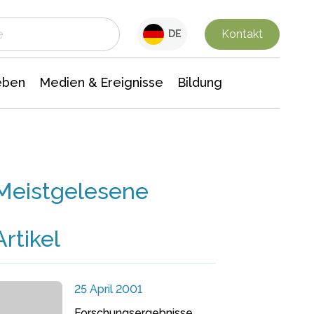
 Leben
Medien & Ereignisse
Interdisziplinäre Forschung
Veranstaltungsnachrichten
n Chemie
Gesellschaftswissenschaften
Kontakt
DE
eben
Medien & Ereignisse
Bildung
Meistgelesene
Artikel
25 April 2001
Forschungsergebnisse