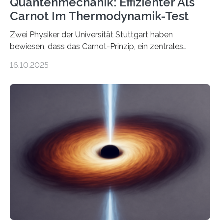
Quantenmechanik: Effizienter Als
Carnot Im Thermodynamik-Test
Zwei Physiker der Universität Stuttgart haben
bewiesen, dass das Carnot-Prinzip, ein zentrales
Gesetz der Thermodynamik, nicht für Objekte in der
16.10.2025
Größenordnung von Atomen gilt, deren physikalische
Eigenschaften miteinander verknüpft sind (sogenannte
korrelierte Objekte). Diese Erkenntnis könnte zum
Beispiel die Entwicklung winziger, energieeffizienter
Quantenmotoren voranbringen. Das
Wissenschaftsjournal Science Advances veröffentlichte
die Herleitung. (DOI: 10.1126/sciadv.adw8462)
Verbrennungsmotoren oder Dampfturbinen sind
Wärmekraftmaschinen: Sie wandeln thermische
Energie in mechanische Bewegung um – oder anders
ausgedrückt, Wärme in Bewegung. In
quantenmechanischen Experimenten ist es in den…