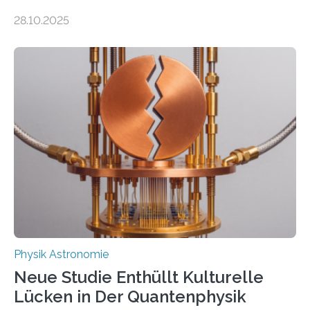
auch einsetzen, um ungelösten Fragen der
28.10.2025
fundamentalen Physik nachzugehen. Thorium-
Atomkerne lassen sich für ganz spezielle Präzisions-
Messungen verwenden. Das hatte man jahrzehntelang
vermutet, weltweit war nach den passenden
Atomkern-Zuständen gesucht worden, 2024 gelang
einem Team der TU Wien mit Unterstützung
internationaler Partner der entscheidende Durchbruch:
Der lange diskutierte Thorium-Kernübergang wurde
gefunden. Kurz darauf konnte man zeigen, dass sich
Thorium tatsächlich nutzen lässt, um hochpräzise…
Physik Astronomie
Neue Studie Enthüllt Kulturelle
Lücken in Der Quantenphysik