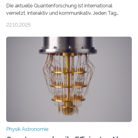
Die aktuelle Quantenforschung ist international
vernetzt, interaktiv und kommunikativ. Jeden Tag
erscheinen etwa 100 neue Publikationen zum Thema –
22.10.2025
oft von Autor*innen, die eng zusammenarbeiten. Neue
Entwicklungen werden rasch aufgenommen, meist
innerhalb von wenigen Wochen, und innovative Ideen
werden schnell weiterentwickelt. Dies ist der Alltag in
der Forschung der Quantentheorie, die dieses Jahr 100
Jahre alt geworden ist, weshalb die UNESCO 2025 zum
Internationalen Jahr der Quantenwissenschaft und -
technologie ausgerufen hat. Doch nun hat eine
internationale Forschungsgruppe um den
Quantenphysiker…
Physik Astronomie