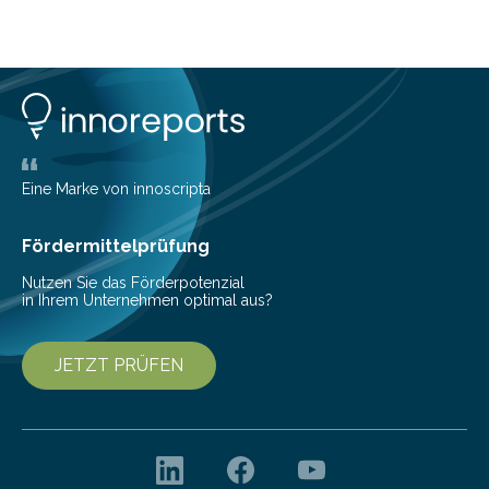
Strahl entdeckt, der aus dem Zentrum der Galaxie
herauszeigt. Heute ist bekannt, dass es sich um den Jet
des Schwarzen Lochs M87* handelt. Solche Jets
werden auch von anderen Schwarzen Löchern
ausgeschickt. Theoretische Astrophysiker der Goethe-
Universität haben jetzt einen numerischen Code
entwickelt, mit dem sie mathematisch hoch präzise
beschreiben…
Eine Marke von innoscripta
Fördermittelprüfung
Nutzen Sie das Förderpotenzial
in Ihrem Unternehmen optimal aus?
JETZT PRÜFEN