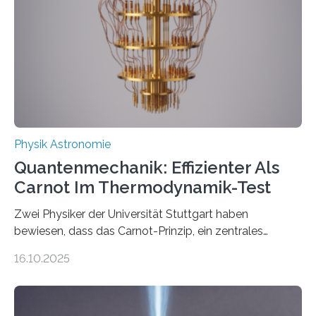
Internationalen Jahr der Quantenwissenschaft und -
technologie ausgerufen hat. Doch nun hat eine
internationale Forschungsgruppe um den
Quantenphysiker…
Physik Astronomie
Quantenmechanik: Effizienter Als
Carnot Im Thermodynamik-Test
Zwei Physiker der Universität Stuttgart haben
bewiesen, dass das Carnot-Prinzip, ein zentrales
Gesetz der Thermodynamik, nicht für Objekte in der
16.10.2025
Größenordnung von Atomen gilt, deren physikalische
Eigenschaften miteinander verknüpft sind (sogenannte
korrelierte Objekte). Diese Erkenntnis könnte zum
Beispiel die Entwicklung winziger, energieeffizienter