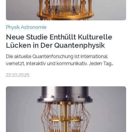
Physik Astronomie
Neue Studie Enthüllt Kulturelle
Lücken in Der Quantenphysik
Die aktuelle Quantenforschung ist international
vernetzt, interaktiv und kommunikativ. Jeden Tag
erscheinen etwa 100 neue Publikationen zum Thema –
22.10.2025
oft von Autor*innen, die eng zusammenarbeiten. Neue
Entwicklungen werden rasch aufgenommen, meist
innerhalb von wenigen Wochen, und innovative Ideen
werden schnell weiterentwickelt. Dies ist der Alltag in
der Forschung der Quantentheorie, die dieses Jahr 100
Jahre alt geworden ist, weshalb die UNESCO 2025 zum
Internationalen Jahr der Quantenwissenschaft und -
technologie ausgerufen hat. Doch nun hat eine