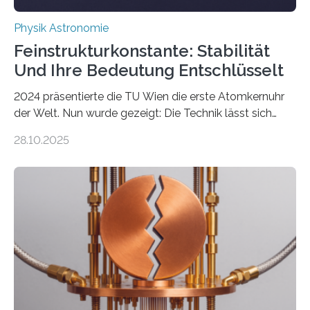
Physik Astronomie
Feinstrukturkonstante: Stabilität
Und Ihre Bedeutung Entschlüsselt
2024 präsentierte die TU Wien die erste Atomkernuhr
der Welt. Nun wurde gezeigt: Die Technik lässt sich
auch einsetzen, um ungelösten Fragen der
28.10.2025
fundamentalen Physik nachzugehen. Thorium-
Atomkerne lassen sich für ganz spezielle Präzisions-
Messungen verwenden. Das hatte man jahrzehntelang
vermutet, weltweit war nach den passenden
Atomkern-Zuständen gesucht worden, 2024 gelang
einem Team der TU Wien mit Unterstützung
internationaler Partner der entscheidende Durchbruch:
Der lange diskutierte Thorium-Kernübergang wurde
gefunden. Kurz darauf konnte man zeigen, dass sich
Thorium tatsächlich nutzen lässt, um hochpräzise…