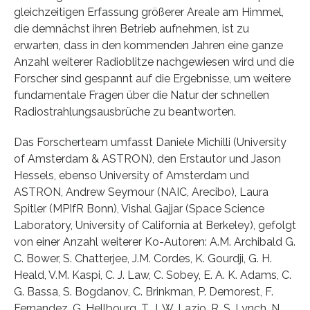
gleichzeitigen Erfassung größerer Areale am Himmel,
die demnächst ihren Betrieb aufnehmen, ist zu
erwarten, dass in den kommenden Jahren eine ganze
Anzahl weiterer Radioblitze nachgewiesen wird und die
Forscher sind gespannt auf die Ergebnisse, um weitere
fundamentale Fragen über die Natur der schnellen
Radiostrahlungsausbrüche zu beantworten.
Das Forscherteam umfasst Daniele Michilli (University
of Amsterdam & ASTRON), den Erstautor und Jason
Hessels, ebenso University of Amsterdam und
ASTRON, Andrew Seymour (NAIC, Arecibo), Laura
Spitler (MPIfR Bonn), Vishal Gajjar (Space Science
Laboratory, University of California at Berkeley), gefolgt
von einer Anzahl weiterer Ko-Autoren: A.M. Archibald G.
C. Bower, S. Chatterjee, J.M. Cordes, K. Gourdji, G. H.
Heald, V.M. Kaspi, C. J. Law, C. Sobey, E. A. K. Adams, C.
G. Bassa, S. Bogdanov, C. Brinkman, P. Demorest, F.
Fernandez, G. Hellbourg, T. J. W. Lazio, R. S. Lynch, N.