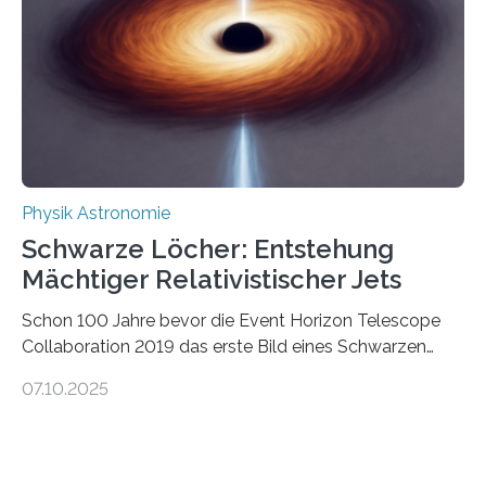
die Herleitung. (DOI: 10.1126/sciadv.adw8462)
Verbrennungsmotoren oder Dampfturbinen sind
Wärmekraftmaschinen: Sie wandeln thermische
Energie in mechanische Bewegung um – oder anders
ausgedrückt, Wärme in Bewegung. In
quantenmechanischen Experimenten ist es in den…
Physik Astronomie
Schwarze Löcher: Entstehung
Mächtiger Relativistischer Jets
Schon 100 Jahre bevor die Event Horizon Telescope
Collaboration 2019 das erste Bild eines Schwarzen
Lochs – im Herzen der Galaxie M87 – veröffentlichte,
07.10.2025
hatte der Astronom Heber Curtis einen seltsamen
Strahl entdeckt, der aus dem Zentrum der Galaxie
herauszeigt. Heute ist bekannt, dass es sich um den Jet
des Schwarzen Lochs M87* handelt. Solche Jets