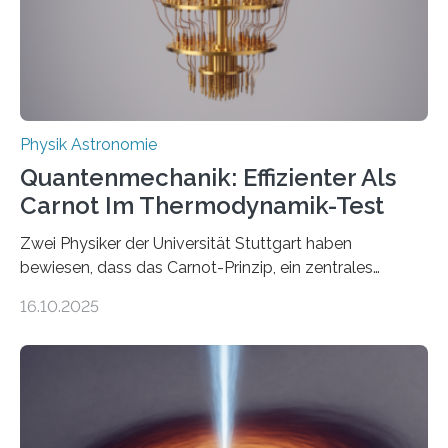
internationale Forschungsgruppe um den
Quantenphysiker…
Physik Astronomie
Quantenmechanik: Effizienter Als
Carnot Im Thermodynamik-Test
Zwei Physiker der Universität Stuttgart haben
bewiesen, dass das Carnot-Prinzip, ein zentrales
Gesetz der Thermodynamik, nicht für Objekte in der
16.10.2025
Größenordnung von Atomen gilt, deren physikalische
Eigenschaften miteinander verknüpft sind (sogenannte
korrelierte Objekte). Diese Erkenntnis könnte zum
Beispiel die Entwicklung winziger, energieeffizienter
Quantenmotoren voranbringen. Das
Wissenschaftsjournal Science Advances veröffentlichte