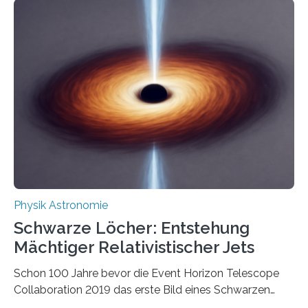
korrelierte Objekte). Diese Erkenntnis könnte zum
Beispiel die Entwicklung winziger, energieeffizienter
Quantenmotoren voranbringen. Das
Wissenschaftsjournal Science Advances veröffentlichte
die Herleitung. (DOI: 10.1126/sciadv.adw8462)
Verbrennungsmotoren oder Dampfturbinen sind
Wärmekraftmaschinen: Sie wandeln thermische
Energie in mechanische Bewegung um – oder anders
ausgedrückt, Wärme in Bewegung. In
quantenmechanischen Experimenten ist es in den…
Physik Astronomie
Schwarze Löcher: Entstehung
Mächtiger Relativistischer Jets
Schon 100 Jahre bevor die Event Horizon Telescope
Collaboration 2019 das erste Bild eines Schwarzen
Lochs – im Herzen der Galaxie M87 – veröffentlichte,