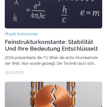
Physik Astronomie
Feinstrukturkonstante: Stabilität
Und Ihre Bedeutung Entschlüsselt
2024 präsentierte die TU Wien die erste Atomkernuhr
der Welt. Nun wurde gezeigt: Die Technik lässt sich
auch einsetzen, um ungelösten Fragen der
28.10.2025
fundamentalen Physik nachzugehen. Thorium-
Atomkerne lassen sich für ganz spezielle Präzisions-
Messungen verwenden. Das hatte man jahrzehntelang
vermutet, weltweit war nach den passenden
Atomkern-Zuständen gesucht worden, 2024 gelang
einem Team der TU Wien mit Unterstützung