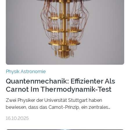
der Forschung der Quantentheorie, die dieses Jahr 100
Jahre alt geworden ist, weshalb die UNESCO 2025 zum
Internationalen Jahr der Quantenwissenschaft und -
technologie ausgerufen hat. Doch nun hat eine
internationale Forschungsgruppe um den
Quantenphysiker…
Physik Astronomie
Quantenmechanik: Effizienter Als
Carnot Im Thermodynamik-Test
Zwei Physiker der Universität Stuttgart haben
bewiesen, dass das Carnot-Prinzip, ein zentrales
Gesetz der Thermodynamik, nicht für Objekte in der
16.10.2025
Größenordnung von Atomen gilt, deren physikalische
Eigenschaften miteinander verknüpft sind (sogenannte