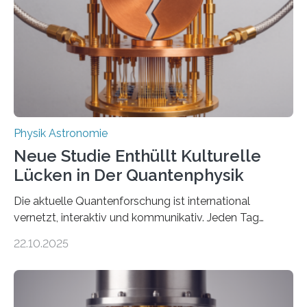
internationaler Partner der entscheidende Durchbruch:
Der lange diskutierte Thorium-Kernübergang wurde
gefunden. Kurz darauf konnte man zeigen, dass sich
Thorium tatsächlich nutzen lässt, um hochpräzise…
Physik Astronomie
Neue Studie Enthüllt Kulturelle
Lücken in Der Quantenphysik
Die aktuelle Quantenforschung ist international
vernetzt, interaktiv und kommunikativ. Jeden Tag
erscheinen etwa 100 neue Publikationen zum Thema –
22.10.2025
oft von Autor*innen, die eng zusammenarbeiten. Neue
Entwicklungen werden rasch aufgenommen, meist
innerhalb von wenigen Wochen, und innovative Ideen
werden schnell weiterentwickelt. Dies ist der Alltag in