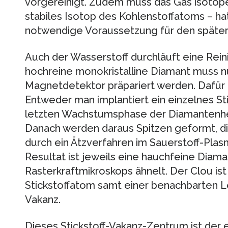
vorgereinigt. Zudem muss das Gas isotopen
stabiles Isotop des Kohlenstoffatoms – hat
notwendige Voraussetzung für den späte
Auch der Wasserstoff durchläuft eine Rei
hochreine monokristalline Diamant muss nu
Magnetdetektor präpariert werden. Dafür 
Entweder man implantiert ein einzelnes Sti
letzten Wachstumsphase der Diamantenhers
Danach werden daraus Spitzen geformt, di
durch ein Ätzverfahren im Sauerstoff-Pla
Resultat ist jeweils eine hauchfeine Diama
Rasterkraftmikroskops ähnelt. Der Clou is
Stickstoffatom samt einer benachbarten Leer
Vakanz.
Dieses Stickstoff-Vakanz-Zentrum ist der e