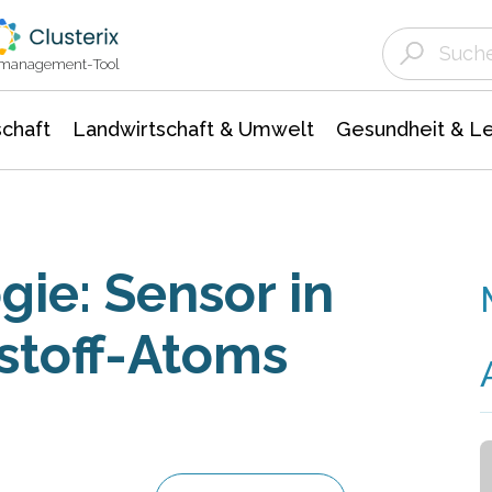
Landwirtschaft & Umwelt
Gesundheit &
Agrar- Forstwissenschaften
Unternehmensmeldungen
Biowissenschafte
Ökologie Umwelt- Naturschutz
ktmanagement-Tool
chaft
Landwirtschaft & Umwelt
Gesundheit & L
ie: Sensor in
kstoff-Atoms