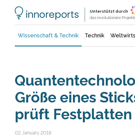
Wissenschaft & Technik
Informationstechnologie
Energie & Elektrotechnik
Unterstützt durch
das revolutionäre Proje
Wissenschaft & Technik
Technik
Weltwirts
Quantentechnolog
Größe eines Stic
prüft Festplatten
02 January 2018