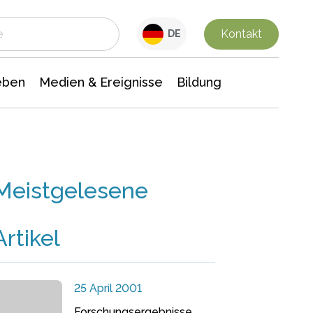
 Leben
Medien & Ereignisse
Interdisziplinäre Forschung
Veranstaltungsnachrichten
n Chemie
Gesellschaftswissenschaften
Kontakt
DE
eben
Medien & Ereignisse
Bildung
Meistgelesene
Artikel
25 April 2001
Forschungsergebnisse