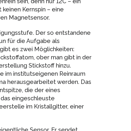
rein sein, denn nur 12C – ein
 keinen Kernspin – eine
ren Magnetsensor.
nigungsstufe. Der so entstandene
n für die Aufgabe als
gibt es zwei Möglichkeiten:
ckstoffatom, ober man gibt in der
tellung Stickstoff hinzu.
e im institutseigenen Reinraum
sma herausgearbeitet werden. Das
ntspitze, die der eines
t das eingeschleuste
stelle im Kristallgitter, einer
igentliche Sensor. Er sendet