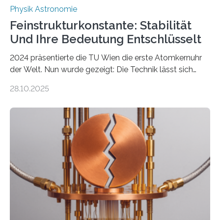
Physik Astronomie
Feinstrukturkonstante: Stabilität
Und Ihre Bedeutung Entschlüsselt
2024 präsentierte die TU Wien die erste Atomkernuhr
der Welt. Nun wurde gezeigt: Die Technik lässt sich
auch einsetzen, um ungelösten Fragen der
28.10.2025
fundamentalen Physik nachzugehen. Thorium-
Atomkerne lassen sich für ganz spezielle Präzisions-
Messungen verwenden. Das hatte man jahrzehntelang
vermutet, weltweit war nach den passenden
Atomkern-Zuständen gesucht worden, 2024 gelang
einem Team der TU Wien mit Unterstützung
internationaler Partner der entscheidende Durchbruch:
Der lange diskutierte Thorium-Kernübergang wurde
gefunden. Kurz darauf konnte man zeigen, dass sich
Thorium tatsächlich nutzen lässt, um hochpräzise…