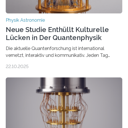
Physik Astronomie
Neue Studie Enthüllt Kulturelle
Lücken in Der Quantenphysik
Die aktuelle Quantenforschung ist international
vernetzt, interaktiv und kommunikativ. Jeden Tag
erscheinen etwa 100 neue Publikationen zum Thema –
22.10.2025
oft von Autor*innen, die eng zusammenarbeiten. Neue
Entwicklungen werden rasch aufgenommen, meist
innerhalb von wenigen Wochen, und innovative Ideen
werden schnell weiterentwickelt. Dies ist der Alltag in
der Forschung der Quantentheorie, die dieses Jahr 100
Jahre alt geworden ist, weshalb die UNESCO 2025 zum
Internationalen Jahr der Quantenwissenschaft und -
technologie ausgerufen hat. Doch nun hat eine
internationale Forschungsgruppe um den