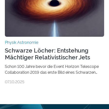
Verbrennungsmotoren oder Dampfturbinen sind
Wärmekraftmaschinen: Sie wandeln thermische
Energie in mechanische Bewegung um – oder anders
ausgedrückt, Wärme in Bewegung. In
quantenmechanischen Experimenten ist es in den…
Physik Astronomie
Schwarze Löcher: Entstehung
Mächtiger Relativistischer Jets
Schon 100 Jahre bevor die Event Horizon Telescope
Collaboration 2019 das erste Bild eines Schwarzen
Lochs – im Herzen der Galaxie M87 – veröffentlichte,
07.10.2025
hatte der Astronom Heber Curtis einen seltsamen
Strahl entdeckt, der aus dem Zentrum der Galaxie
herauszeigt. Heute ist bekannt, dass es sich um den Jet
des Schwarzen Lochs M87* handelt. Solche Jets
werden auch von anderen Schwarzen Löchern