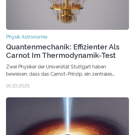
Quantenphysiker…
Physik Astronomie
Quantenmechanik: Effizienter Als
Carnot Im Thermodynamik-Test
Zwei Physiker der Universität Stuttgart haben
bewiesen, dass das Carnot-Prinzip, ein zentrales
Gesetz der Thermodynamik, nicht für Objekte in der
16.10.2025
Größenordnung von Atomen gilt, deren physikalische
Eigenschaften miteinander verknüpft sind (sogenannte
korrelierte Objekte). Diese Erkenntnis könnte zum
Beispiel die Entwicklung winziger, energieeffizienter
Quantenmotoren voranbringen. Das
Wissenschaftsjournal Science Advances veröffentlichte
die Herleitung. (DOI: 10.1126/sciadv.adw8462)