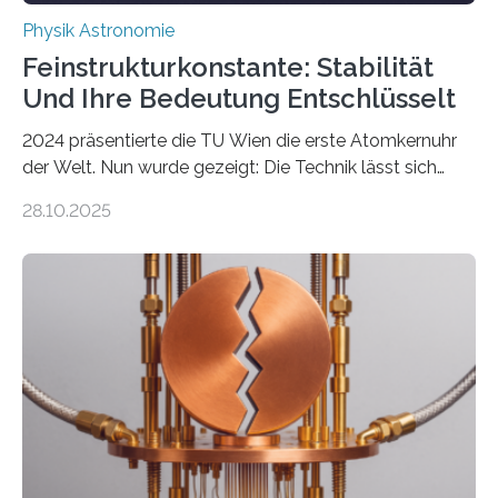
Physik Astronomie
Feinstrukturkonstante: Stabilität
Und Ihre Bedeutung Entschlüsselt
2024 präsentierte die TU Wien die erste Atomkernuhr
der Welt. Nun wurde gezeigt: Die Technik lässt sich
auch einsetzen, um ungelösten Fragen der
28.10.2025
fundamentalen Physik nachzugehen. Thorium-
Atomkerne lassen sich für ganz spezielle Präzisions-
Messungen verwenden. Das hatte man jahrzehntelang
vermutet, weltweit war nach den passenden
Atomkern-Zuständen gesucht worden, 2024 gelang
einem Team der TU Wien mit Unterstützung
internationaler Partner der entscheidende Durchbruch:
Der lange diskutierte Thorium-Kernübergang wurde
gefunden. Kurz darauf konnte man zeigen, dass sich
Thorium tatsächlich nutzen lässt, um hochpräzise…