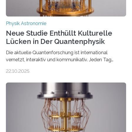
Physik Astronomie
Neue Studie Enthüllt Kulturelle
Lücken in Der Quantenphysik
Die aktuelle Quantenforschung ist international
vernetzt, interaktiv und kommunikativ. Jeden Tag
erscheinen etwa 100 neue Publikationen zum Thema –
22.10.2025
oft von Autor*innen, die eng zusammenarbeiten. Neue
Entwicklungen werden rasch aufgenommen, meist
innerhalb von wenigen Wochen, und innovative Ideen
werden schnell weiterentwickelt. Dies ist der Alltag in
der Forschung der Quantentheorie, die dieses Jahr 100
Jahre alt geworden ist, weshalb die UNESCO 2025 zum
Internationalen Jahr der Quantenwissenschaft und -
technologie ausgerufen hat. Doch nun hat eine
internationale Forschungsgruppe um den