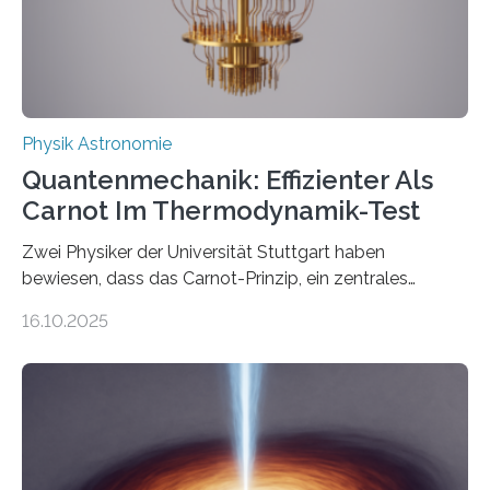
Quantenphysiker…
Physik Astronomie
Quantenmechanik: Effizienter Als
Carnot Im Thermodynamik-Test
Zwei Physiker der Universität Stuttgart haben
bewiesen, dass das Carnot-Prinzip, ein zentrales
Gesetz der Thermodynamik, nicht für Objekte in der
16.10.2025
Größenordnung von Atomen gilt, deren physikalische
Eigenschaften miteinander verknüpft sind (sogenannte
korrelierte Objekte). Diese Erkenntnis könnte zum
Beispiel die Entwicklung winziger, energieeffizienter
Quantenmotoren voranbringen. Das
Wissenschaftsjournal Science Advances veröffentlichte
die Herleitung. (DOI: 10.1126/sciadv.adw8462)