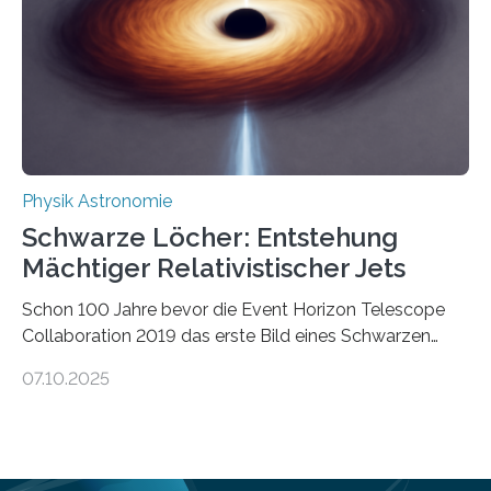
Verbrennungsmotoren oder Dampfturbinen sind
Wärmekraftmaschinen: Sie wandeln thermische
Energie in mechanische Bewegung um – oder anders
ausgedrückt, Wärme in Bewegung. In
quantenmechanischen Experimenten ist es in den…
Physik Astronomie
Schwarze Löcher: Entstehung
Mächtiger Relativistischer Jets
Schon 100 Jahre bevor die Event Horizon Telescope
Collaboration 2019 das erste Bild eines Schwarzen
Lochs – im Herzen der Galaxie M87 – veröffentlichte,
07.10.2025
hatte der Astronom Heber Curtis einen seltsamen
Strahl entdeckt, der aus dem Zentrum der Galaxie
herauszeigt. Heute ist bekannt, dass es sich um den Jet
des Schwarzen Lochs M87* handelt. Solche Jets