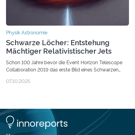
ausgedrückt, Wärme in Bewegung. In
quantenmechanischen Experimenten ist es in den…
Physik Astronomie
Schwarze Löcher: Entstehung
Mächtiger Relativistischer Jets
Schon 100 Jahre bevor die Event Horizon Telescope
Collaboration 2019 das erste Bild eines Schwarzen
Lochs – im Herzen der Galaxie M87 – veröffentlichte,
07.10.2025
hatte der Astronom Heber Curtis einen seltsamen
Strahl entdeckt, der aus dem Zentrum der Galaxie
herauszeigt. Heute ist bekannt, dass es sich um den Jet
des Schwarzen Lochs M87* handelt. Solche Jets
werden auch von anderen Schwarzen Löchern
ausgeschickt. Theoretische Astrophysiker der Goethe-
Universität haben jetzt einen numerischen Code
entwickelt, mit dem sie mathematisch hoch präzise