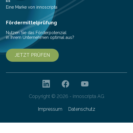
beschreiben…
Eine Marke von innoscripta
Fördermittelprüfung
Nutzen Sie das Förderpotenzial
in Ihrem Unternehmen optimal aus?
JETZT PRÜFEN
Copyright © 2026 - innoscripta AG
Impressum
Datenschutz