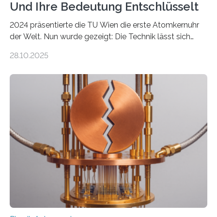
Und Ihre Bedeutung Entschlüsselt
2024 präsentierte die TU Wien die erste Atomkernuhr
der Welt. Nun wurde gezeigt: Die Technik lässt sich
auch einsetzen, um ungelösten Fragen der
28.10.2025
fundamentalen Physik nachzugehen. Thorium-
Atomkerne lassen sich für ganz spezielle Präzisions-
Messungen verwenden. Das hatte man jahrzehntelang
vermutet, weltweit war nach den passenden
Atomkern-Zuständen gesucht worden, 2024 gelang
einem Team der TU Wien mit Unterstützung
internationaler Partner der entscheidende Durchbruch:
Der lange diskutierte Thorium-Kernübergang wurde
gefunden. Kurz darauf konnte man zeigen, dass sich
Thorium tatsächlich nutzen lässt, um hochpräzise…