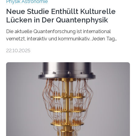
Physik Astronomie
Neue Studie Enthüllt Kulturelle
Lücken in Der Quantenphysik
Die aktuelle Quantenforschung ist international
vernetzt, interaktiv und kommunikativ. Jeden Tag
erscheinen etwa 100 neue Publikationen zum Thema –
22.10.2025
oft von Autor*innen, die eng zusammenarbeiten. Neue
Entwicklungen werden rasch aufgenommen, meist
innerhalb von wenigen Wochen, und innovative Ideen
werden schnell weiterentwickelt. Dies ist der Alltag in
der Forschung der Quantentheorie, die dieses Jahr 100
Jahre alt geworden ist, weshalb die UNESCO 2025 zum
Internationalen Jahr der Quantenwissenschaft und -
technologie ausgerufen hat. Doch nun hat eine
internationale Forschungsgruppe um den
Quantenphysiker…