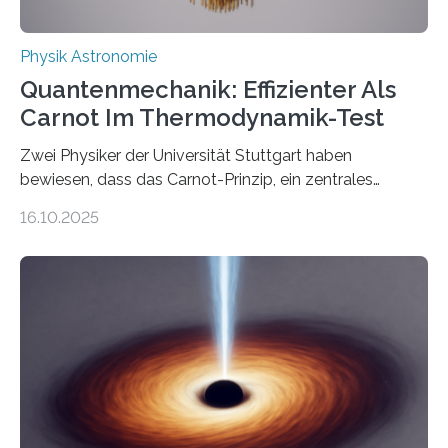
Physik Astronomie
Quantenmechanik: Effizienter Als
Carnot Im Thermodynamik-Test
Zwei Physiker der Universität Stuttgart haben
bewiesen, dass das Carnot-Prinzip, ein zentrales
Gesetz der Thermodynamik, nicht für Objekte in der
16.10.2025
Größenordnung von Atomen gilt, deren physikalische
Eigenschaften miteinander verknüpft sind (sogenannte
korrelierte Objekte). Diese Erkenntnis könnte zum
Beispiel die Entwicklung winziger, energieeffizienter
Quantenmotoren voranbringen. Das
Wissenschaftsjournal Science Advances veröffentlichte
die Herleitung. (DOI: 10.1126/sciadv.adw8462)
Verbrennungsmotoren oder Dampfturbinen sind
Wärmekraftmaschinen: Sie wandeln thermische
Energie in mechanische Bewegung um – oder anders