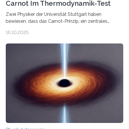
Carnot Im Thermodynamik-Test
Zwei Physiker der Universität Stuttgart haben
bewiesen, dass das Carnot-Prinzip, ein zentrales
Gesetz der Thermodynamik, nicht für Objekte in der
16.10.2025
Größenordnung von Atomen gilt, deren physikalische
Eigenschaften miteinander verknüpft sind (sogenannte
korrelierte Objekte). Diese Erkenntnis könnte zum
Beispiel die Entwicklung winziger, energieeffizienter
Quantenmotoren voranbringen. Das
Wissenschaftsjournal Science Advances veröffentlichte
die Herleitung. (DOI: 10.1126/sciadv.adw8462)
Verbrennungsmotoren oder Dampfturbinen sind
Wärmekraftmaschinen: Sie wandeln thermische
Energie in mechanische Bewegung um – oder anders
ausgedrückt, Wärme in Bewegung. In
quantenmechanischen Experimenten ist es in den…