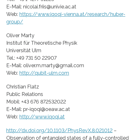
E-Mail: nicolai.friis@univie.ac.at
Web:
https://www.iqoqi-vienna.at/research/huber-
group/
Oliver Marty
Institut für Theoretische Physik
Universität Ulm
Tel.: +49 731 50 22907
E-Mail: oliver.m.marty@gmail.com
Web:
http://qubit-ulm.com
Christian Flatz
Public Relations
Mobil: +43 676 872532022
E-Mail: pr-iqoqi@oeaw.ac.at
Web:
http://www.iqoqi.at
http://dx.doi.org/10.1103/PhysRevX.8.021012
–
Observation of entangled states of a fully-controlled