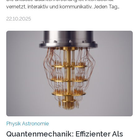
vernetzt, interaktiv und kommunikativ. Jeden Tag
erscheinen etwa 100 neue Publikationen zum Thema –
22.10.2025
oft von Autor*innen, die eng zusammenarbeiten. Neue
Entwicklungen werden rasch aufgenommen, meist
innerhalb von wenigen Wochen, und innovative Ideen
werden schnell weiterentwickelt. Dies ist der Alltag in
der Forschung der Quantentheorie, die dieses Jahr 100
Jahre alt geworden ist, weshalb die UNESCO 2025 zum
Internationalen Jahr der Quantenwissenschaft und -
technologie ausgerufen hat. Doch nun hat eine
internationale Forschungsgruppe um den
Quantenphysiker…
Physik Astronomie
Quantenmechanik: Effizienter Als