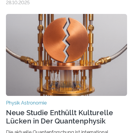
28.10.2025
fundamentalen Physik nachzugehen. Thorium-
Atomkerne lassen sich für ganz spezielle Präzisions-
Messungen verwenden. Das hatte man jahrzehntelang
vermutet, weltweit war nach den passenden
Atomkern-Zuständen gesucht worden, 2024 gelang
einem Team der TU Wien mit Unterstützung
internationaler Partner der entscheidende Durchbruch:
Der lange diskutierte Thorium-Kernübergang wurde
gefunden. Kurz darauf konnte man zeigen, dass sich
Thorium tatsächlich nutzen lässt, um hochpräzise…
Physik Astronomie
Neue Studie Enthüllt Kulturelle
Lücken in Der Quantenphysik
Die aktuelle Quantenforschung ist international