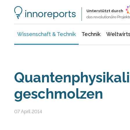
Wissenschaft & Technik
Informationstechnologie
Energie & Elektrotechnik
Unterstützt durch
das revolutionäre Proje
Wissenschaft & Technik
Technik
Weltwirts
Quantenphysikal
geschmolzen
07 April 2014