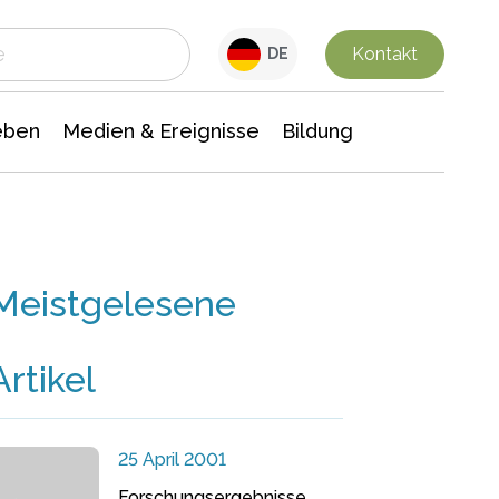
 Leben
Medien & Ereignisse
Interdisziplinäre Forschung
Veranstaltungsnachrichten
n Chemie
Gesellschaftswissenschaften
Kontakt
DE
eben
Medien & Ereignisse
Bildung
Meistgelesene
Artikel
25 April 2001
Forschungsergebnisse