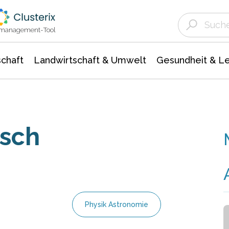
Landwirtschaft & Umwelt
Gesundheit &
Agrar- Forstwissenschaften
Unternehmensmeldungen
Biowissenschafte
Ökologie Umwelt- Naturschutz
ktmanagement-Tool
chaft
Landwirtschaft & Umwelt
Gesundheit & L
isch
Physik Astronomie