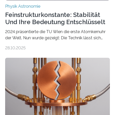
Physik Astronomie
Feinstrukturkonstante: Stabilität
Und Ihre Bedeutung Entschlüsselt
2024 präsentierte die TU Wien die erste Atomkernuhr
der Welt. Nun wurde gezeigt: Die Technik lässt sich
auch einsetzen, um ungelösten Fragen der
28.10.2025
fundamentalen Physik nachzugehen. Thorium-
Atomkerne lassen sich für ganz spezielle Präzisions-
Messungen verwenden. Das hatte man jahrzehntelang
vermutet, weltweit war nach den passenden
Atomkern-Zuständen gesucht worden, 2024 gelang
einem Team der TU Wien mit Unterstützung
internationaler Partner der entscheidende Durchbruch:
Der lange diskutierte Thorium-Kernübergang wurde
gefunden. Kurz darauf konnte man zeigen, dass sich
Thorium tatsächlich nutzen lässt, um hochpräzise…