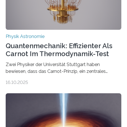
Quantenphysiker…
Physik Astronomie
Quantenmechanik: Effizienter Als
Carnot Im Thermodynamik-Test
Zwei Physiker der Universität Stuttgart haben
bewiesen, dass das Carnot-Prinzip, ein zentrales
Gesetz der Thermodynamik, nicht für Objekte in der
16.10.2025
Größenordnung von Atomen gilt, deren physikalische
Eigenschaften miteinander verknüpft sind (sogenannte
korrelierte Objekte). Diese Erkenntnis könnte zum
Beispiel die Entwicklung winziger, energieeffizienter
Quantenmotoren voranbringen. Das
Wissenschaftsjournal Science Advances veröffentlichte
die Herleitung. (DOI: 10.1126/sciadv.adw8462)