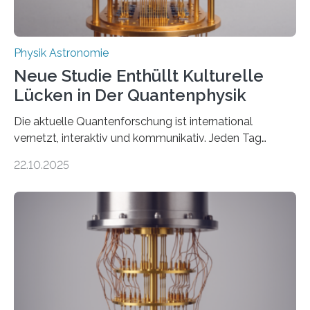
Physik Astronomie
Neue Studie Enthüllt Kulturelle
Lücken in Der Quantenphysik
Die aktuelle Quantenforschung ist international
vernetzt, interaktiv und kommunikativ. Jeden Tag
erscheinen etwa 100 neue Publikationen zum Thema –
22.10.2025
oft von Autor*innen, die eng zusammenarbeiten. Neue
Entwicklungen werden rasch aufgenommen, meist
innerhalb von wenigen Wochen, und innovative Ideen
werden schnell weiterentwickelt. Dies ist der Alltag in
der Forschung der Quantentheorie, die dieses Jahr 100
Jahre alt geworden ist, weshalb die UNESCO 2025 zum
Internationalen Jahr der Quantenwissenschaft und -
technologie ausgerufen hat. Doch nun hat eine
internationale Forschungsgruppe um den