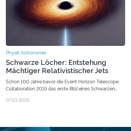
Verbrennungsmotoren oder Dampfturbinen sind
Wärmekraftmaschinen: Sie wandeln thermische
Energie in mechanische Bewegung um – oder anders
ausgedrückt, Wärme in Bewegung. In
quantenmechanischen Experimenten ist es in den…
Physik Astronomie
Schwarze Löcher: Entstehung
Mächtiger Relativistischer Jets
Schon 100 Jahre bevor die Event Horizon Telescope
Collaboration 2019 das erste Bild eines Schwarzen
Lochs – im Herzen der Galaxie M87 – veröffentlichte,
07.10.2025
hatte der Astronom Heber Curtis einen seltsamen
Strahl entdeckt, der aus dem Zentrum der Galaxie
herauszeigt. Heute ist bekannt, dass es sich um den Jet
des Schwarzen Lochs M87* handelt. Solche Jets
werden auch von anderen Schwarzen Löchern