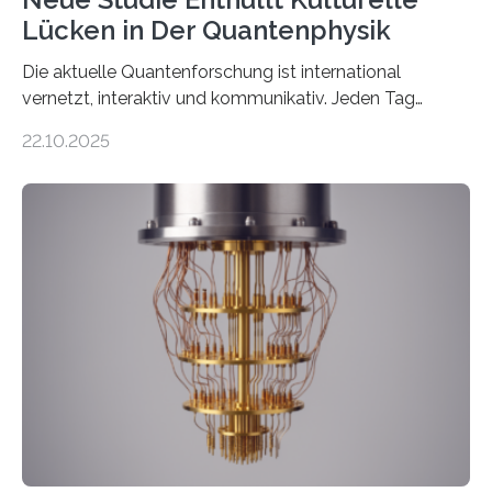
Lücken in Der Quantenphysik
Die aktuelle Quantenforschung ist international
vernetzt, interaktiv und kommunikativ. Jeden Tag
erscheinen etwa 100 neue Publikationen zum Thema –
22.10.2025
oft von Autor*innen, die eng zusammenarbeiten. Neue
Entwicklungen werden rasch aufgenommen, meist
innerhalb von wenigen Wochen, und innovative Ideen
werden schnell weiterentwickelt. Dies ist der Alltag in
der Forschung der Quantentheorie, die dieses Jahr 100
Jahre alt geworden ist, weshalb die UNESCO 2025 zum
Internationalen Jahr der Quantenwissenschaft und -
technologie ausgerufen hat. Doch nun hat eine
internationale Forschungsgruppe um den
Quantenphysiker…