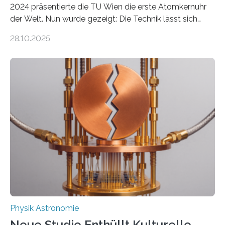
2024 präsentierte die TU Wien die erste Atomkernuhr
der Welt. Nun wurde gezeigt: Die Technik lässt sich
auch einsetzen, um ungelösten Fragen der
28.10.2025
fundamentalen Physik nachzugehen. Thorium-
Atomkerne lassen sich für ganz spezielle Präzisions-
Messungen verwenden. Das hatte man jahrzehntelang
vermutet, weltweit war nach den passenden
Atomkern-Zuständen gesucht worden, 2024 gelang
einem Team der TU Wien mit Unterstützung
internationaler Partner der entscheidende Durchbruch:
Der lange diskutierte Thorium-Kernübergang wurde
gefunden. Kurz darauf konnte man zeigen, dass sich
Thorium tatsächlich nutzen lässt, um hochpräzise…
Physik Astronomie
Neue Studie Enthüllt Kulturelle