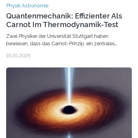
Physik Astronomie
Quantenmechanik: Effizienter Als
Carnot Im Thermodynamik-Test
Zwei Physiker der Universität Stuttgart haben
bewiesen, dass das Carnot-Prinzip, ein zentrales
Gesetz der Thermodynamik, nicht für Objekte in der
16.10.2025
Größenordnung von Atomen gilt, deren physikalische
Eigenschaften miteinander verknüpft sind (sogenannte
korrelierte Objekte). Diese Erkenntnis könnte zum
Beispiel die Entwicklung winziger, energieeffizienter
Quantenmotoren voranbringen. Das
Wissenschaftsjournal Science Advances veröffentlichte
die Herleitung. (DOI: 10.1126/sciadv.adw8462)
Verbrennungsmotoren oder Dampfturbinen sind
Wärmekraftmaschinen: Sie wandeln thermische
Energie in mechanische Bewegung um – oder anders
ausgedrückt, Wärme in Bewegung. In