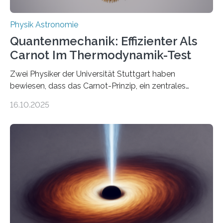
Physik Astronomie
Quantenmechanik: Effizienter Als
Carnot Im Thermodynamik-Test
Zwei Physiker der Universität Stuttgart haben
bewiesen, dass das Carnot-Prinzip, ein zentrales
Gesetz der Thermodynamik, nicht für Objekte in der
16.10.2025
Größenordnung von Atomen gilt, deren physikalische
Eigenschaften miteinander verknüpft sind (sogenannte
korrelierte Objekte). Diese Erkenntnis könnte zum
Beispiel die Entwicklung winziger, energieeffizienter
Quantenmotoren voranbringen. Das
Wissenschaftsjournal Science Advances veröffentlichte
die Herleitung. (DOI: 10.1126/sciadv.adw8462)
Verbrennungsmotoren oder Dampfturbinen sind
Wärmekraftmaschinen: Sie wandeln thermische
Energie in mechanische Bewegung um – oder anders