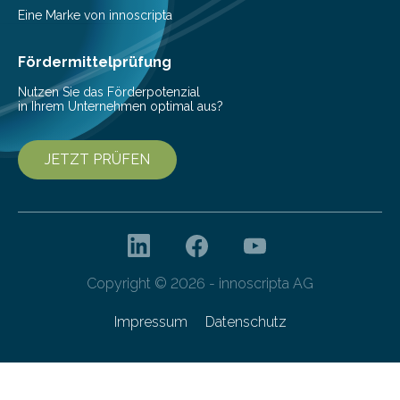
beschreiben…
Eine Marke von innoscripta
Fördermittelprüfung
Nutzen Sie das Förderpotenzial
in Ihrem Unternehmen optimal aus?
JETZT PRÜFEN
Copyright © 2026 - innoscripta AG
Impressum
Datenschutz