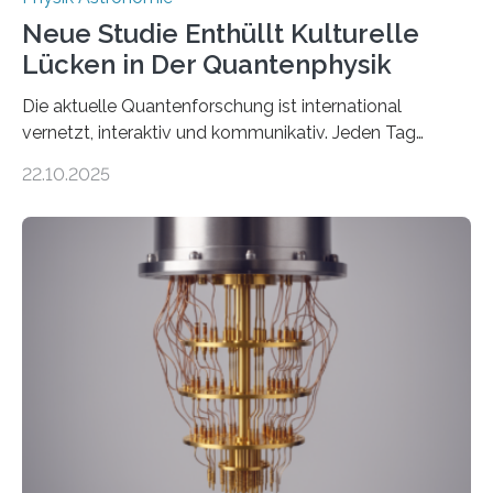
Neue Studie Enthüllt Kulturelle
Lücken in Der Quantenphysik
Die aktuelle Quantenforschung ist international
vernetzt, interaktiv und kommunikativ. Jeden Tag
erscheinen etwa 100 neue Publikationen zum Thema –
22.10.2025
oft von Autor*innen, die eng zusammenarbeiten. Neue
Entwicklungen werden rasch aufgenommen, meist
innerhalb von wenigen Wochen, und innovative Ideen
werden schnell weiterentwickelt. Dies ist der Alltag in
der Forschung der Quantentheorie, die dieses Jahr 100
Jahre alt geworden ist, weshalb die UNESCO 2025 zum
Internationalen Jahr der Quantenwissenschaft und -
technologie ausgerufen hat. Doch nun hat eine
internationale Forschungsgruppe um den
Quantenphysiker…