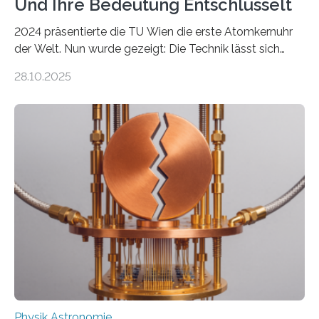
Und Ihre Bedeutung Entschlüsselt
2024 präsentierte die TU Wien die erste Atomkernuhr
der Welt. Nun wurde gezeigt: Die Technik lässt sich
auch einsetzen, um ungelösten Fragen der
28.10.2025
fundamentalen Physik nachzugehen. Thorium-
Atomkerne lassen sich für ganz spezielle Präzisions-
Messungen verwenden. Das hatte man jahrzehntelang
vermutet, weltweit war nach den passenden
Atomkern-Zuständen gesucht worden, 2024 gelang
einem Team der TU Wien mit Unterstützung
internationaler Partner der entscheidende Durchbruch:
Der lange diskutierte Thorium-Kernübergang wurde
gefunden. Kurz darauf konnte man zeigen, dass sich
Thorium tatsächlich nutzen lässt, um hochpräzise…
Physik Astronomie