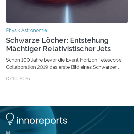
ausgedrückt, Wärme in Bewegung. In
quantenmechanischen Experimenten ist es in den…
Physik Astronomie
Schwarze Löcher: Entstehung
Mächtiger Relativistischer Jets
Schon 100 Jahre bevor die Event Horizon Telescope
Collaboration 2019 das erste Bild eines Schwarzen
Lochs – im Herzen der Galaxie M87 – veröffentlichte,
07.10.2025
hatte der Astronom Heber Curtis einen seltsamen
Strahl entdeckt, der aus dem Zentrum der Galaxie
herauszeigt. Heute ist bekannt, dass es sich um den Jet
des Schwarzen Lochs M87* handelt. Solche Jets
werden auch von anderen Schwarzen Löchern
ausgeschickt. Theoretische Astrophysiker der Goethe-
Universität haben jetzt einen numerischen Code
entwickelt, mit dem sie mathematisch hoch präzise