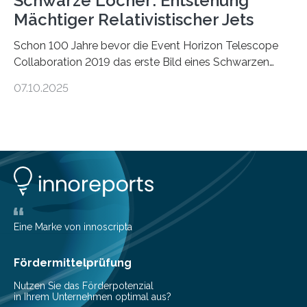
Schwarze Löcher: Entstehung
Mächtiger Relativistischer Jets
Schon 100 Jahre bevor die Event Horizon Telescope
Collaboration 2019 das erste Bild eines Schwarzen
Lochs – im Herzen der Galaxie M87 – veröffentlichte,
07.10.2025
hatte der Astronom Heber Curtis einen seltsamen
Strahl entdeckt, der aus dem Zentrum der Galaxie
herauszeigt. Heute ist bekannt, dass es sich um den Jet
des Schwarzen Lochs M87* handelt. Solche Jets
werden auch von anderen Schwarzen Löchern
ausgeschickt. Theoretische Astrophysiker der Goethe-
Universität haben jetzt einen numerischen Code
entwickelt, mit dem sie mathematisch hoch präzise
beschreiben…
Eine Marke von innoscripta
Fördermittelprüfung
Nutzen Sie das Förderpotenzial
in Ihrem Unternehmen optimal aus?