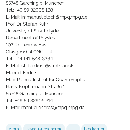
85748 Garching b. München
Tel.: +49 89 32905 138
E-Mail: immanuel.bloch@mpq.mpg.de
Prof. Dr. Stefan Kuhr
University of Strathclyde
Department of Physics
107 Rottenrow East
Glasgow G4 0NG, U.K.
Tel.: +44 141-548-3364
E-Mail: stefan.kuhr@strath.ac.uk
Manuel Endres
Max-Planck-Institut für Quantenoptik
Hans-Kopfermann-Straße 1
85748 Garching b. München
Tel.: +49 89 32905 214
E-Mail: manuel.endres@mpq.mpg.de
Atom
Bewegungsenergie
ETH
Festkörper