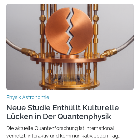
Atomkerne lassen sich für ganz spezielle Präzisions-
Messungen verwenden. Das hatte man jahrzehntelang
vermutet, weltweit war nach den passenden
Atomkern-Zuständen gesucht worden, 2024 gelang
einem Team der TU Wien mit Unterstützung
internationaler Partner der entscheidende Durchbruch:
Der lange diskutierte Thorium-Kernübergang wurde
gefunden. Kurz darauf konnte man zeigen, dass sich
Thorium tatsächlich nutzen lässt, um hochpräzise…
Physik Astronomie
Neue Studie Enthüllt Kulturelle
Lücken in Der Quantenphysik
Die aktuelle Quantenforschung ist international
vernetzt, interaktiv und kommunikativ. Jeden Tag