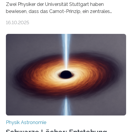
Zwei Physiker der Universität Stuttgart haben
bewiesen, dass das Carnot-Prinzip, ein zentrales
Gesetz der Thermodynamik, nicht für Objekte in der
16.10.2025
Größenordnung von Atomen gilt, deren physikalische
Eigenschaften miteinander verknüpft sind (sogenannte
korrelierte Objekte). Diese Erkenntnis könnte zum
Beispiel die Entwicklung winziger, energieeffizienter
Quantenmotoren voranbringen. Das
Wissenschaftsjournal Science Advances veröffentlichte
die Herleitung. (DOI: 10.1126/sciadv.adw8462)
Verbrennungsmotoren oder Dampfturbinen sind
Wärmekraftmaschinen: Sie wandeln thermische
Energie in mechanische Bewegung um – oder anders
ausgedrückt, Wärme in Bewegung. In
quantenmechanischen Experimenten ist es in den…
Physik Astronomie