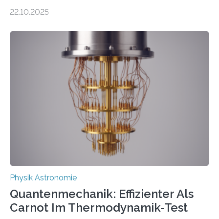
erscheinen etwa 100 neue Publikationen zum Thema –
22.10.2025
oft von Autor*innen, die eng zusammenarbeiten. Neue
Entwicklungen werden rasch aufgenommen, meist
innerhalb von wenigen Wochen, und innovative Ideen
werden schnell weiterentwickelt. Dies ist der Alltag in
der Forschung der Quantentheorie, die dieses Jahr 100
Jahre alt geworden ist, weshalb die UNESCO 2025 zum
Internationalen Jahr der Quantenwissenschaft und -
technologie ausgerufen hat. Doch nun hat eine
internationale Forschungsgruppe um den
Quantenphysiker…
Physik Astronomie
Quantenmechanik: Effizienter Als
Carnot Im Thermodynamik-Test