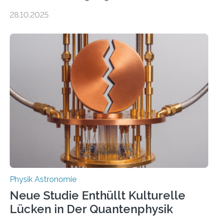
auch einsetzen, um ungelösten Fragen der
28.10.2025
fundamentalen Physik nachzugehen. Thorium-
Atomkerne lassen sich für ganz spezielle Präzisions-
Messungen verwenden. Das hatte man jahrzehntelang
vermutet, weltweit war nach den passenden
Atomkern-Zuständen gesucht worden, 2024 gelang
einem Team der TU Wien mit Unterstützung
internationaler Partner der entscheidende Durchbruch:
Der lange diskutierte Thorium-Kernübergang wurde
gefunden. Kurz darauf konnte man zeigen, dass sich
Thorium tatsächlich nutzen lässt, um hochpräzise…
Physik Astronomie
Neue Studie Enthüllt Kulturelle
Lücken in Der Quantenphysik