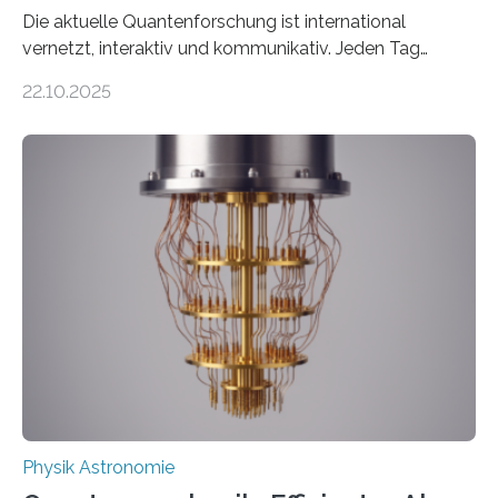
Die aktuelle Quantenforschung ist international
vernetzt, interaktiv und kommunikativ. Jeden Tag
erscheinen etwa 100 neue Publikationen zum Thema –
22.10.2025
oft von Autor*innen, die eng zusammenarbeiten. Neue
Entwicklungen werden rasch aufgenommen, meist
innerhalb von wenigen Wochen, und innovative Ideen
werden schnell weiterentwickelt. Dies ist der Alltag in
der Forschung der Quantentheorie, die dieses Jahr 100
Jahre alt geworden ist, weshalb die UNESCO 2025 zum
Internationalen Jahr der Quantenwissenschaft und -
technologie ausgerufen hat. Doch nun hat eine
internationale Forschungsgruppe um den
Quantenphysiker…
Physik Astronomie