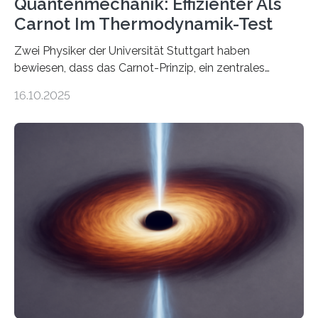
Quantenmechanik: Effizienter Als
Carnot Im Thermodynamik-Test
Zwei Physiker der Universität Stuttgart haben
bewiesen, dass das Carnot-Prinzip, ein zentrales
Gesetz der Thermodynamik, nicht für Objekte in der
16.10.2025
Größenordnung von Atomen gilt, deren physikalische
Eigenschaften miteinander verknüpft sind (sogenannte
korrelierte Objekte). Diese Erkenntnis könnte zum
Beispiel die Entwicklung winziger, energieeffizienter
Quantenmotoren voranbringen. Das
Wissenschaftsjournal Science Advances veröffentlichte
die Herleitung. (DOI: 10.1126/sciadv.adw8462)
Verbrennungsmotoren oder Dampfturbinen sind
Wärmekraftmaschinen: Sie wandeln thermische
Energie in mechanische Bewegung um – oder anders
ausgedrückt, Wärme in Bewegung. In
quantenmechanischen Experimenten ist es in den…