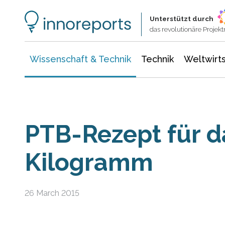
Wissenschaft & Technik
Informationstechnologie
Energie & Elektrotechnik
Unterstützt durch
das revolutionäre Proje
Wissenschaft & Technik
Technik
Weltwirts
PTB-Rezept für d
Kilogramm
26 March 2015