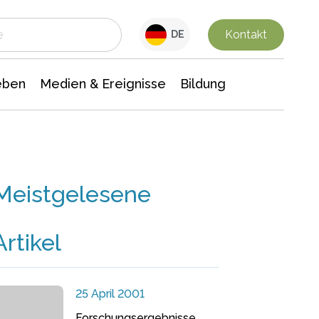
 Leben
Medien & Ereignisse
Interdisziplinäre Forschung
Veranstaltungsnachrichten
n Chemie
Gesellschaftswissenschaften
Kontakt
DE
eben
Medien & Ereignisse
Bildung
Meistgelesene
Artikel
25 April 2001
Forschungsergebnisse